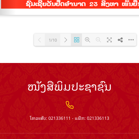
1/10
Loading PDF 100% ...
ໜັງສືພິມປະຊາຊົນ
ໂທລະສັບ: 021336111 - ແຟັກ: 021336113