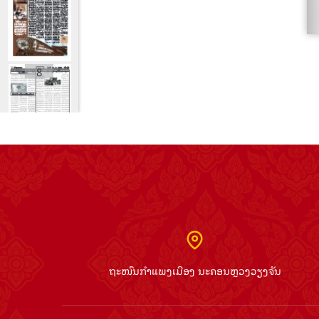
8
9
ຖະໜົນກຳແພງເມືອງ ນະຄອນຫຼວງວຽງຈັນ