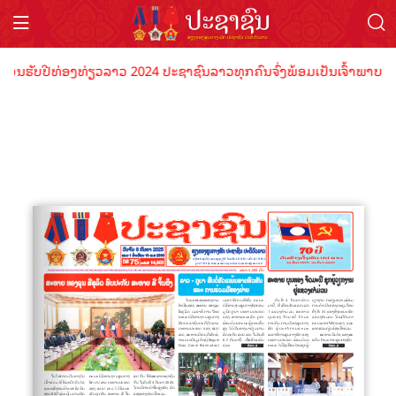
້ອນຮັບປີທ່ອງທ່ຽວລາວ 2024 ປະຊາຊົນລາວທຸກຄົນຈົ່ງພ້ອມເປັນເຈົ້າພາບທີ່ດີ