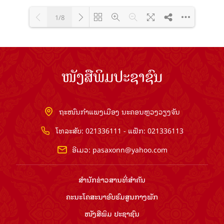
1/8
Loading PDF 100% ...
ໜັງສືພິມປະຊາຊົນ
ຖະໜົນກຳແພງເມືອງ ນະຄອນຫຼວງວຽງຈັນ
ໂທລະສັບ: 021336111 - ແຟັກ: 021336113
ອີເມວ:
pasaxonn@yahoo.com
ສຳ​ນັກ​ຂ່າວ​ສານ​ທີ່​ສຳ​ຄັນ​
ຄະນະໂຄສະນາອົບຮົມ​ສູນ​ກາງ​ພັກ
ໜັງສືພິມ ປະ​ຊາ​ຊົນ