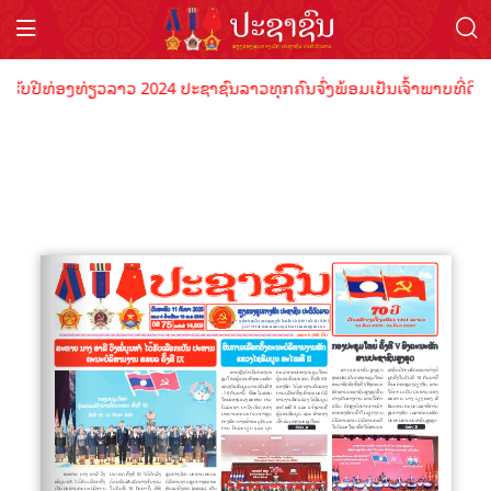
ຮັບປີທ່ອງທ່ຽວລາວ 2024 ປະຊາຊົນລາວທຸກຄົນຈົ່ງພ້ອມເປັນເຈົ້າພາບທີ່ດີ ຕ້