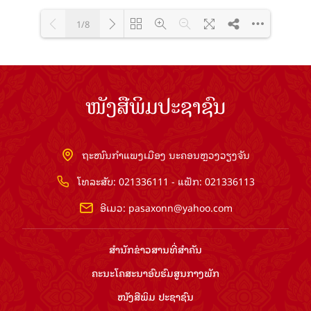
1/8
Loading PDF 100% ...
ໜັງສືພິມປະຊາຊົນ
ຖະໜົນກຳແພງເມືອງ ນະຄອນຫຼວງວຽງຈັນ
ໂທລະສັບ: 021336111 - ແຟັກ: 021336113
ອີເມວ:
pasaxonn@yahoo.com
ສຳ​ນັກ​ຂ່າວ​ສານ​ທີ່​ສຳ​ຄັນ​
ຄະນະໂຄສະນາອົບຮົມ​ສູນ​ກາງ​ພັກ
ໜັງສືພິມ ປະ​ຊາ​ຊົນ