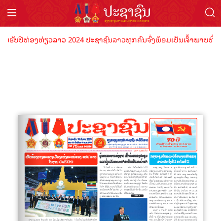
ນຮັບປີທ່ອງທ່ຽວລາວ 2024 ປະຊາຊົນລາວທຸກຄົນຈົ່ງພ້ອມເປັນເຈົ້າພາບທີ່ດີ 