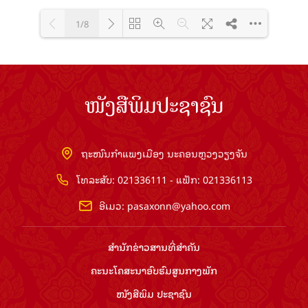
1/8
Loading PDF 100% ...
ໜັງສືພິມປະຊາຊົນ
ຖະໜົນກຳແພງເມືອງ ນະຄອນຫຼວງວຽງຈັນ
ໂທລະສັບ: 021336111 - ແຟັກ: 021336113
ອີເມວ:
pasaxonn@yahoo.com
ສຳ​ນັກ​ຂ່າວ​ສານ​ທີ່​ສຳ​ຄັນ​
ຄະນະໂຄສະນາອົບຮົມ​ສູນ​ກາງ​ພັກ
ໜັງສືພິມ ປະ​ຊາ​ຊົນ