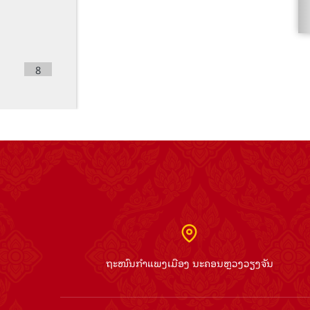
8
9
ຖະໜົນກຳແພງເມືອງ ນະຄອນຫຼວງວຽງຈັນ