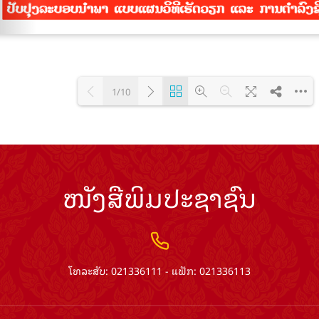
1/10
Loading PDF 100% ...
ໜັງສືພິມປະຊາຊົນ
ໂທລະສັບ: 021336111 - ແຟັກ: 021336113