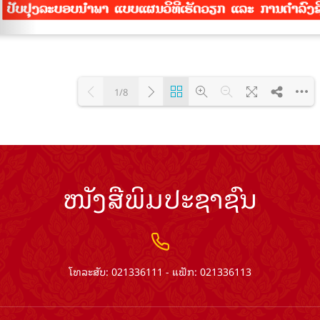
1/8
Loading PDF 100% ...
ໜັງສືພິມປະຊາຊົນ
ໂທລະສັບ: 021336111 - ແຟັກ: 021336113