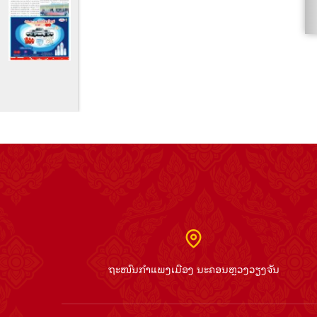
ຖະໜົນກຳແພງເມືອງ ນະຄອນຫຼວງວຽງຈັນ