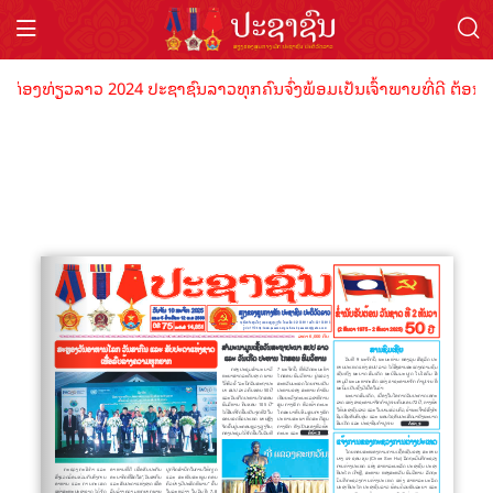
ີທ່ອງທ່ຽວລາວ 2024 ປະຊາຊົນລາວທຸກຄົນຈົ່ງພ້ອມເປັນເຈົ້າພາບທີ່ດີ ຕ້ອນຮັ