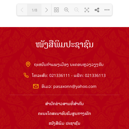
1/8
Loading PDF 100% ...
ໜັງສືພິມປະຊາຊົນ
ຖະໜົນກຳແພງເມືອງ ນະຄອນຫຼວງວຽງຈັນ
ໂທລະສັບ: 021336111 - ແຟັກ: 021336113
ອີເມວ:
pasaxonn@yahoo.com
ສຳ​ນັກ​ຂ່າວ​ສານ​ທີ່​ສຳ​ຄັນ​
ຄະນະໂຄສະນາອົບຮົມ​ສູນ​ກາງ​ພັກ
ໜັງສືພິມ ປະ​ຊາ​ຊົນ