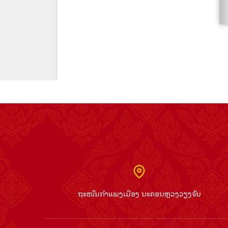
ຖະໜົນກຳແພງເມືອງ ນະຄອນຫຼວງວຽງຈັນ