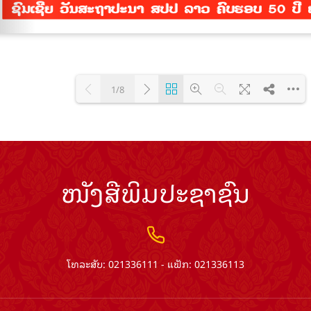
1/8
Loading PDF 100% ...
ໜັງສືພິມປະຊາຊົນ
ໂທລະສັບ: 021336111 - ແຟັກ: 021336113