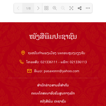
1/8
Loading PDF 100% ...
ໜັງສືພິມປະຊາຊົນ
ຖະໜົນກຳແພງເມືອງ ນະຄອນຫຼວງວຽງຈັນ
ໂທລະສັບ: 021336111 - ແຟັກ: 021336113
ອີເມວ:
pasaxonn@yahoo.com
ສຳ​ນັກ​ຂ່າວ​ສານ​ທີ່​ສຳ​ຄັນ​
ຄະນະໂຄສະນາອົບຮົມ​ສູນ​ກາງ​ພັກ
ໜັງສືພິມ ປະ​ຊາ​ຊົນ