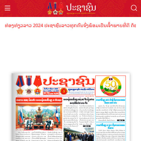
ປີທ່ອງທ່ຽວລາວ 2024 ປະຊາຊົນລາວທຸກຄົນຈົ່ງພ້ອມເປັນເຈົ້າພາບທີ່ດີ ຕ້ອນຮ