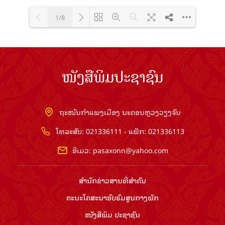
1/8
Loading PDF 100% ...
ໜັງສືພິມປະຊາຊົນ
ຖະໜົນກຳແພງເມືອງ ນະຄອນຫຼວງວຽງຈັນ
ໂທລະສັບ: 021336111 - ແຟັກ: 021336113
ອີເມວ:
pasaxonn@yahoo.com
ສຳ​ນັກ​ຂ່າວ​ສານ​ທີ່​ສຳ​ຄັນ​
ຄະນະໂຄສະນາອົບຮົມ​ສູນ​ກາງ​ພັກ
ໜັງສືພິມ ປະ​ຊາ​ຊົນ