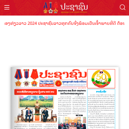
ທ່ອງທ່ຽວລາວ 2024 ປະຊາຊົນລາວທຸກຄົນຈົ່ງພ້ອມເປັນເຈົ້າພາບທີ່ດີ ຕ້ອນຮັບ