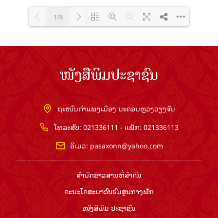
1/8
Loading PDF 100% ...
ໜັງສືພິມປະຊາຊົນ
ຖະໜົນກຳແພງເມືອງ ນະຄອນຫຼວງວຽງຈັນ
ໂທລະສັບ: 021336111 - ແຟັກ: 021336113
ອີເມວ:
pasaxonn@yahoo.com
ສຳ​ນັກ​ຂ່າວ​ສານ​ທີ່​ສຳ​ຄັນ​
ຄະນະໂຄສະນາອົບຮົມ​ສູນ​ກາງ​ພັກ
ໜັງສືພິມ ປະ​ຊາ​ຊົນ