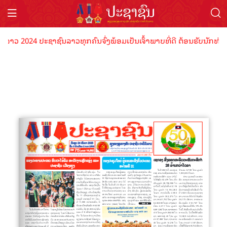
ລາວ 2024 ປະຊາຊົນລາວທຸກຄົນຈົ່ງພ້ອມເປັນເຈົ້າພາບທີ່ດີ ຕ້ອນຮັບນັກທ່ອງທ