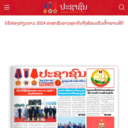
ຮັບປີທ່ອງທ່ຽວລາວ 2024 ປະຊາຊົນລາວທຸກຄົນຈົ່ງພ້ອມເປັນເຈົ້າພາບທີ່ດີ ຕ້