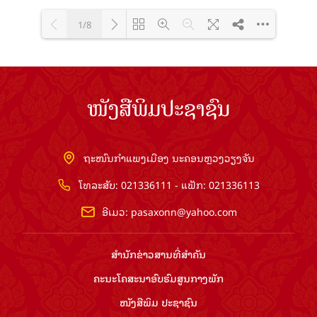
1/8
Loading PDF 100% ...
ໜັງສືພິມປະຊາຊົນ
ຖະໜົນກຳແພງເມືອງ ນະຄອນຫຼວງວຽງຈັນ
ໂທລະສັບ: 021336111 - ແຟັກ: 021336113
ອີເມວ:
pasaxonn@yahoo.com
ສຳ​ນັກ​ຂ່າວ​ສານ​ທີ່​ສຳ​ຄັນ​
ຄະນະໂຄສະນາອົບຮົມ​ສູນ​ກາງ​ພັກ
ໜັງສືພິມ ປະ​ຊາ​ຊົນ