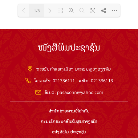
1/8
Loading PDF 100% ...
ໜັງສືພິມປະຊາຊົນ
ຖະໜົນກຳແພງເມືອງ ນະຄອນຫຼວງວຽງຈັນ
ໂທລະສັບ: 021336111 - ແຟັກ: 021336113
ອີເມວ:
pasaxonn@yahoo.com
ສຳ​ນັກ​ຂ່າວ​ສານ​ທີ່​ສຳ​ຄັນ​
ຄະນະໂຄສະນາອົບຮົມ​ສູນ​ກາງ​ພັກ
ໜັງສືພິມ ປະ​ຊາ​ຊົນ