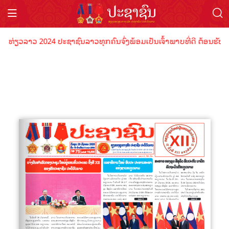
ອງທ່ຽວລາວ 2024 ປະຊາຊົນລາວທຸກຄົນຈົ່ງພ້ອມເປັນເຈົ້າພາບທີ່ດີ ຕ້ອນຮັບນັ