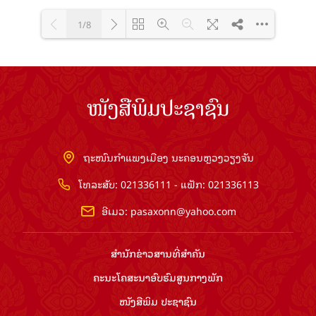
1/8
Loading PDF 100% ...
ໜັງສືພິມປະຊາຊົນ
ຖະໜົນກຳແພງເມືອງ ນະຄອນຫຼວງວຽງຈັນ
ໂທລະສັບ: 021336111 - ແຟັກ: 021336113
ອີເມວ:
pasaxonn@yahoo.com
ສຳ​ນັກ​ຂ່າວ​ສານ​ທີ່​ສຳ​ຄັນ​
ຄະນະໂຄສະນາອົບຮົມ​ສູນ​ກາງ​ພັກ
ໜັງສືພິມ ປະ​ຊາ​ຊົນ