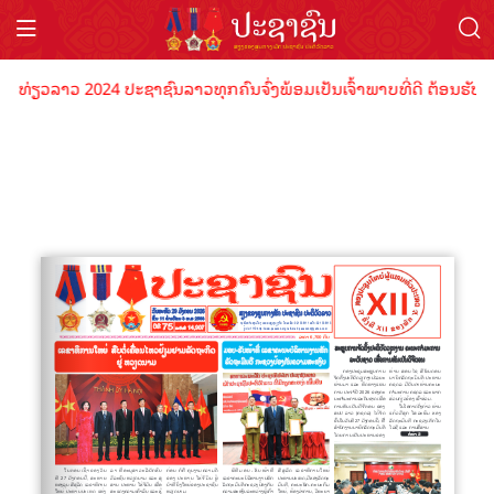
ອງທ່ຽວລາວ 2024 ປະຊາຊົນລາວທຸກຄົນຈົ່ງພ້ອມເປັນເຈົ້າພາບທີ່ດີ ຕ້ອນຮັບນັ