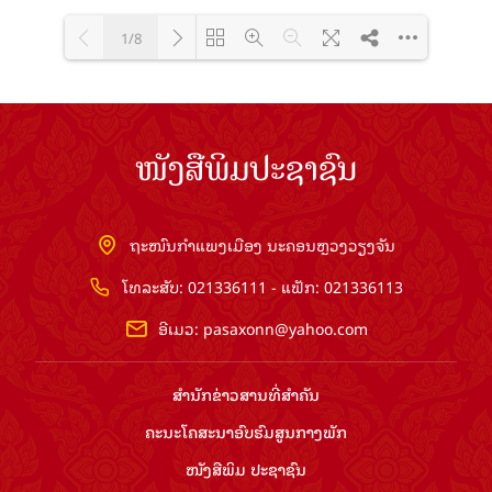
1/8
Loading PDF 100% ...
ໜັງສືພິມປະຊາຊົນ
ຖະໜົນກຳແພງເມືອງ ນະຄອນຫຼວງວຽງຈັນ
ໂທລະສັບ: 021336111 - ແຟັກ: 021336113
ອີເມວ:
pasaxonn@yahoo.com
ສຳ​ນັກ​ຂ່າວ​ສານ​ທີ່​ສຳ​ຄັນ​
ຄະນະໂຄສະນາອົບຮົມ​ສູນ​ກາງ​ພັກ
ໜັງສືພິມ ປະ​ຊາ​ຊົນ