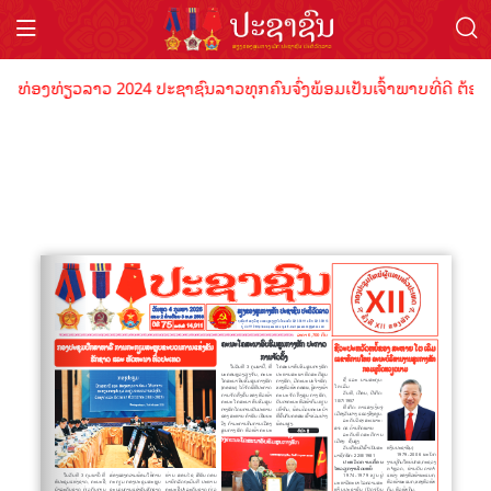
ປີທ່ອງທ່ຽວລາວ 2024 ປະຊາຊົນລາວທຸກຄົນຈົ່ງພ້ອມເປັນເຈົ້າພາບທີ່ດີ ຕ້ອນຮ