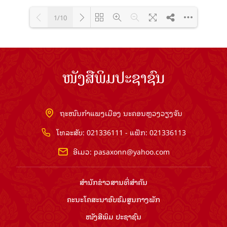
1/10
Loading PDF 100% ...
ໜັງສືພິມປະຊາຊົນ
ຖະໜົນກຳແພງເມືອງ ນະຄອນຫຼວງວຽງຈັນ
ໂທລະສັບ: 021336111 - ແຟັກ: 021336113
ອີເມວ:
pasaxonn@yahoo.com
ສຳ​ນັກ​ຂ່າວ​ສານ​ທີ່​ສຳ​ຄັນ​
ຄະນະໂຄສະນາອົບຮົມ​ສູນ​ກາງ​ພັກ
ໜັງສືພິມ ປະ​ຊາ​ຊົນ