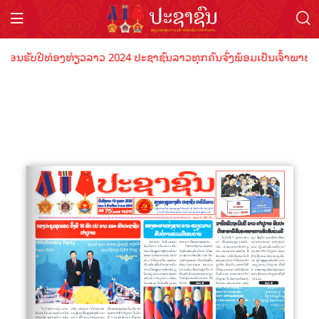
ຕ້ອນຮັບປີທ່ອງທ່ຽວລາວ 2024 ປະຊາຊົນລາວທຸກຄົນຈົ່ງພ້ອມເປັນເຈົ້າພາບທີ່ດ