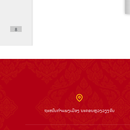
8
9
10
ຖະໜົນກຳແພງເມືອງ ນະຄອນຫຼວງວຽງຈັນ