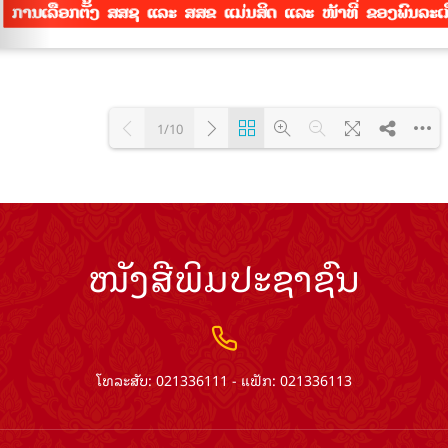
1/10
Loading PDF 100% ...
ໜັງສືພິມປະຊາຊົນ
ໂທລະສັບ: 021336111 - ແຟັກ: 021336113