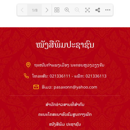
1/8
Loading PDF 100% ...
ໜັງສືພິມປະຊາຊົນ
ຖະໜົນກຳແພງເມືອງ ນະຄອນຫຼວງວຽງຈັນ
ໂທລະສັບ: 021336111 - ແຟັກ: 021336113
ອີເມວ:
pasaxonn@yahoo.com
ສຳ​ນັກ​ຂ່າວ​ສານ​ທີ່​ສຳ​ຄັນ​
ຄະນະໂຄສະນາອົບຮົມ​ສູນ​ກາງ​ພັກ
ໜັງສືພິມ ປະ​ຊາ​ຊົນ