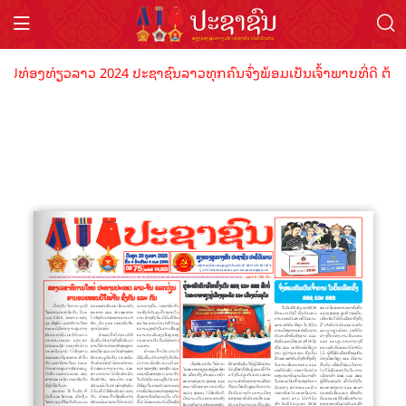
ປີທ່ອງທ່ຽວລາວ 2024 ປະຊາຊົນລາວທຸກຄົນຈົ່ງພ້ອມເປັນເຈົ້າພາບທີ່ດີ ຕ້ອນ