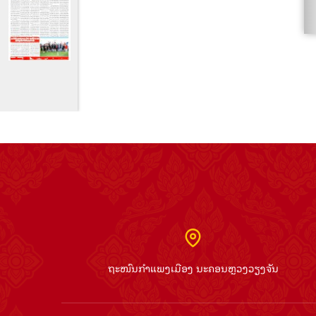
ຖະໜົນກຳແພງເມືອງ ນະຄອນຫຼວງວຽງຈັນ