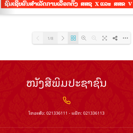
1/8
Loading PDF 100% ...
ໜັງສືພິມປະຊາຊົນ
ໂທລະສັບ: 021336111 - ແຟັກ: 021336113