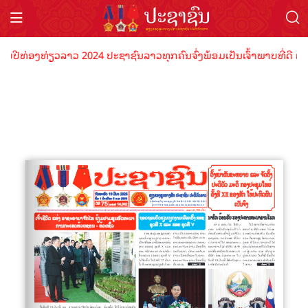
ັບປີທ່ອງທ່ຽວລາວ 2024 ປະຊາຊົນລາວທຸກຄົນຈົ່ງພ້ອມເປັນເຈົ້າພາບທີ່ດີ ຕ້ອ