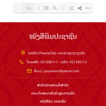
1/8
Loading PDF 100% ...
ໜັງສືພິມປະຊາຊົນ
ຖະໜົນກຳແພງເມືອງ ນະຄອນຫຼວງວຽງຈັນ
ໂທລະສັບ: 021336111 - ແຟັກ: 021336113
ອີເມວ:
pasaxonn@yahoo.com
ສຳ​ນັກ​ຂ່າວ​ສານ​ທີ່​ສຳ​ຄັນ​
ຄະນະໂຄສະນາອົບຮົມ​ສູນ​ກາງ​ພັກ
ໜັງສືພິມ ປະ​ຊາ​ຊົນ