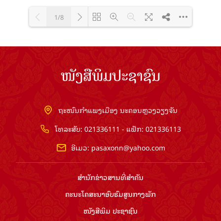
1/8
Loading PDF 100% ...
ໜັງສືພິມປະຊາຊົນ
ຖະໜົນກຳແພງເມືອງ ນະຄອນຫຼວງວຽງຈັນ
ໂທລະສັບ: 021336111 - ແຟັກ: 021336113
ອີເມວ:
pasaxonn@yahoo.com
ສຳ​ນັກ​ຂ່າວ​ສານ​ທີ່​ສຳ​ຄັນ​
ຄະນະໂຄສະນາອົບຮົມ​ສູນ​ກາງ​ພັກ
ໜັງສືພິມ ປະ​ຊາ​ຊົນ