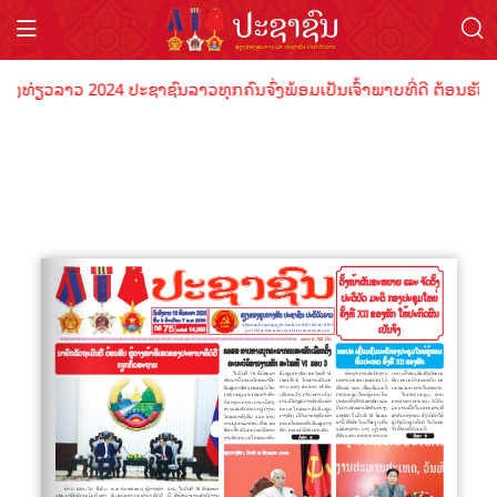
ອງທ່ຽວລາວ 2024 ປະຊາຊົນລາວທຸກຄົນຈົ່ງພ້ອມເປັນເຈົ້າພາບທີ່ດີ ຕ້ອນຮັບນັ