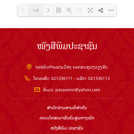
1/8
Loading PDF 100% ...
ໜັງສືພິມປະຊາຊົນ
ຖະໜົນກຳແພງເມືອງ ນະຄອນຫຼວງວຽງຈັນ
ໂທລະສັບ: 021336111 - ແຟັກ: 021336113
ອີເມວ:
pasaxonn@yahoo.com
ສຳ​ນັກ​ຂ່າວ​ສານ​ທີ່​ສຳ​ຄັນ​
ຄະນະໂຄສະນາອົບຮົມ​ສູນ​ກາງ​ພັກ
ໜັງສືພິມ ປະ​ຊາ​ຊົນ