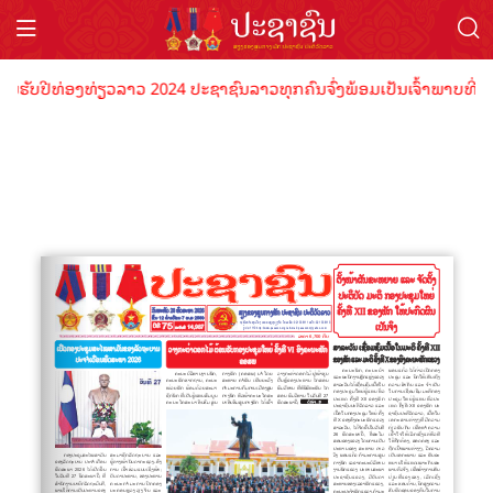
ນຮັບປີທ່ອງທ່ຽວລາວ 2024 ປະຊາຊົນລາວທຸກຄົນຈົ່ງພ້ອມເປັນເຈົ້າພາບທີ່ດີ ຕ