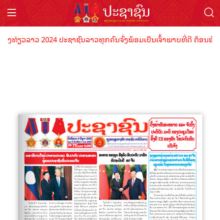
່ອງທ່ຽວລາວ 2024 ປະຊາຊົນລາວທຸກຄົນຈົ່ງພ້ອມເປັນເຈົ້າພາບທີ່ດີ ຕ້ອນຮັບນ