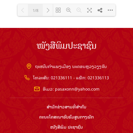
1/8
Loading PDF 100% ...
ໜັງສືພິມປະຊາຊົນ
ຖະໜົນກຳແພງເມືອງ ນະຄອນຫຼວງວຽງຈັນ
ໂທລະສັບ: 021336111 - ແຟັກ: 021336113
ອີເມວ:
pasaxonn@yahoo.com
ສຳ​ນັກ​ຂ່າວ​ສານ​ທີ່​ສຳ​ຄັນ​
ຄະນະໂຄສະນາອົບຮົມ​ສູນ​ກາງ​ພັກ
ໜັງສືພິມ ປະ​ຊາ​ຊົນ