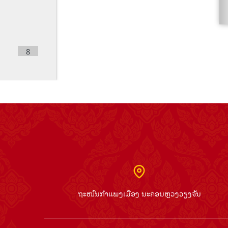
8
ຖະໜົນກຳແພງເມືອງ ນະຄອນຫຼວງວຽງຈັນ