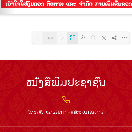
1/8
Loading PDF 100% ...
ໜັງສືພິມປະຊາຊົນ
ໂທລະສັບ: 021336111 - ແຟັກ: 021336113