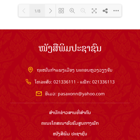
1/8
Loading PDF 100% ...
ໜັງສືພິມປະຊາຊົນ
ຖະໜົນກຳແພງເມືອງ ນະຄອນຫຼວງວຽງຈັນ
ໂທລະສັບ: 021336111 - ແຟັກ: 021336113
ອີເມວ:
pasaxonn@yahoo.com
ສຳ​ນັກ​ຂ່າວ​ສານ​ທີ່​ສຳ​ຄັນ​
ຄະນະໂຄສະນາອົບຮົມ​ສູນ​ກາງ​ພັກ
ໜັງສືພິມ ປະ​ຊາ​ຊົນ