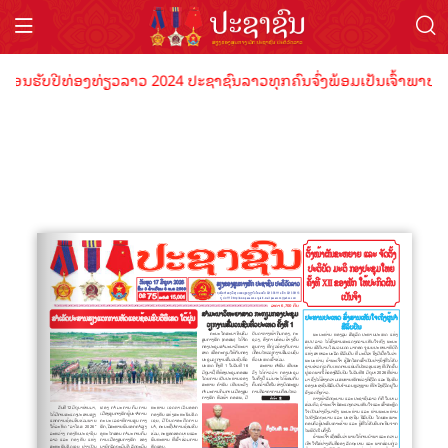
້ອນຮັບປີທ່ອງທ່ຽວລາວ 2024 ປະຊາຊົນລາວທຸກຄົນຈົ່ງພ້ອມເປັນເຈົ້າພາບທີ່ດ