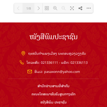
1/8
Loading PDF 100% ...
ໜັງສືພິມປະຊາຊົນ
ຖະໜົນກຳແພງເມືອງ ນະຄອນຫຼວງວຽງຈັນ
ໂທລະສັບ: 021336111 - ແຟັກ: 021336113
ອີເມວ:
pasaxonn@yahoo.com
ສຳ​ນັກ​ຂ່າວ​ສານ​ທີ່​ສຳ​ຄັນ​
ຄະນະໂຄສະນາອົບຮົມ​ສູນ​ກາງ​ພັກ
ໜັງສືພິມ ປະ​ຊາ​ຊົນ