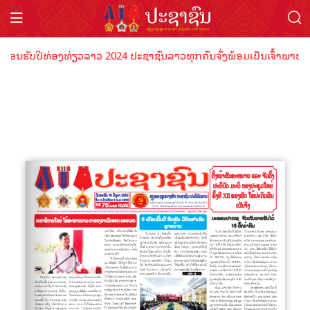
້ອນຮັບປີທ່ອງທ່ຽວລາວ 2024 ປະຊາຊົນລາວທຸກຄົນຈົ່ງພ້ອມເປັນເຈົ້າພາບທີ່ດ