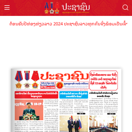
ຕ້ອນຮັບປີທ່ອງທ່ຽວລາວ 2024 ປະຊາຊົນລາວທຸກຄົນຈົ່ງພ້ອມເປັນເຈົ້າພາບ