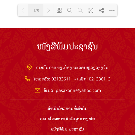
1/8
Loading PDF 100% ...
ໜັງສືພິມປະຊາຊົນ
ຖະໜົນກຳແພງເມືອງ ນະຄອນຫຼວງວຽງຈັນ
ໂທລະສັບ: 021336111 - ແຟັກ: 021336113
ອີເມວ:
pasaxonn@yahoo.com
ສຳ​ນັກ​ຂ່າວ​ສານ​ທີ່​ສຳ​ຄັນ​
ຄະນະໂຄສະນາອົບຮົມ​ສູນ​ກາງ​ພັກ
ໜັງສືພິມ ປະ​ຊາ​ຊົນ