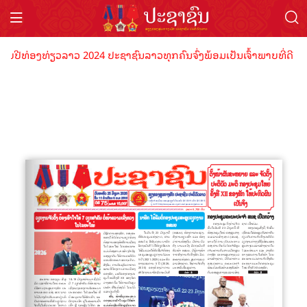
ັບປີທ່ອງທ່ຽວລາວ 2024 ປະຊາຊົນລາວທຸກຄົນຈົ່ງພ້ອມເປັນເຈົ້າພາບທີ່ດີ ຕ້ອ