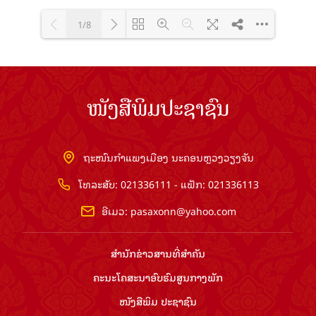
1/8
Loading PDF 100% ...
ໜັງສືພິມປະຊາຊົນ
ຖະໜົນກຳແພງເມືອງ ນະຄອນຫຼວງວຽງຈັນ
ໂທລະສັບ: 021336111 - ແຟັກ: 021336113
ອີເມວ:
pasaxonn@yahoo.com
ສຳ​ນັກ​ຂ່າວ​ສານ​ທີ່​ສຳ​ຄັນ​
ຄະນະໂຄສະນາອົບຮົມ​ສູນ​ກາງ​ພັກ
ໜັງສືພິມ ປະ​ຊາ​ຊົນ