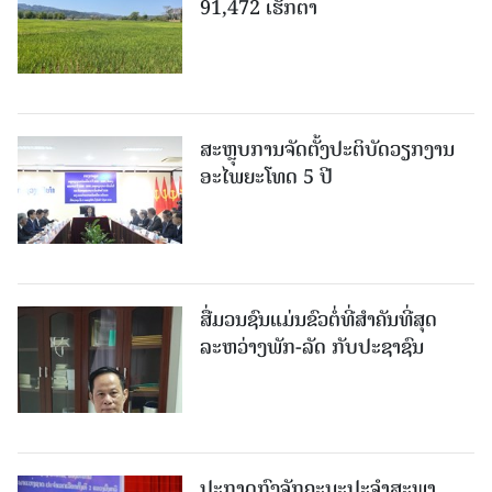
91,472 ເຮັກຕາ
ສະຫຼຸບການຈັດຕັ້ງປະຕິບັດວຽກງານ
ອະໄພຍະໂທດ 5 ປີ
ສື່ມວນຊົນແມ່ນຂົວຕໍ່ທີ່ສໍາຄັນທີ່ສຸດ
ລະຫວ່າງພັກ-ລັດ ກັບປະຊາຊົນ
ປະກາດກົງຈັກຄະນະປະຈໍາສະພາ