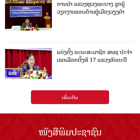
ການນຳ ແຂວງຫຼວງພະບາງ ຊຸກຍູ້
ວຽກງານຮອບດ້ານຢູ່ເມືອງວຽງຄໍາ
ແຕ່ງຕັ້ງ ຄະນະສະມາຊິກ ສພຊ ປະຈຳ
ເຂດເລືອກຕັ້ງທີ 17 ແຂວງອັດຕະປື
ເພີ່ມເຕີມ
ໜັງສືພິມປະຊາຊົນ