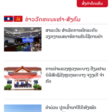
ສົ່ງຄໍາຄິດເຫັນ
ຂ່າວວັດທະນະທຳ-ສັງຄົມ
ສາລະວັນ ສໍາເລັດການຍົກລະດັບ
ວຽກງານເສນາທິການຮັບໃຊ້ການນໍາ
ການນຳແຂວງຫຼວງພະບາງ ຢ້ຽມ​ຢາມ
ບໍ​ລິ​ສັດຊີມັງຫຼວງພະບາງ ຈຽງເກີ ຈໍາ
ກັດ
ຄໍາມ່ວນ ປູກເຂົ້ານາປີໄດ້ທັງໝົດ