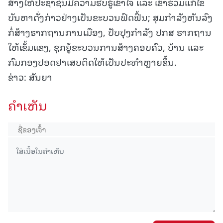
ສ້າງໃຫ້ປະຊາຊົນມີຄວາມຮັບຮູ້ເຂົ້າໃຈ ແລະ ເຂົ້າຮ່ວມແກ້ໄຂ
ບັນຫາດັ່ງກ່າວຢ່າງເປັນຂະບວນຟົດຟື້ນ; ສຸມກໍາລັງຫັນລົງ
ກໍ່ສ້າງຮາກຖານການເມືອງ, ປັບປຸງກໍາລັງ ປກສ ຮາກຖານ
ໃຫ້ເຂັ້ມແຂງ, ຊຸກຍູ້ຂະບວນການສ້າງຄອບຄົວ, ບ້ານ ແລະ
ກົມກອງປອດຢາເສບຕິດໃຫ້ເປັນປະທໍາຫຼາຍຂຶ້ນ.
ຂ່າວ: ສັນຍາ
ຄໍາເຫັນ