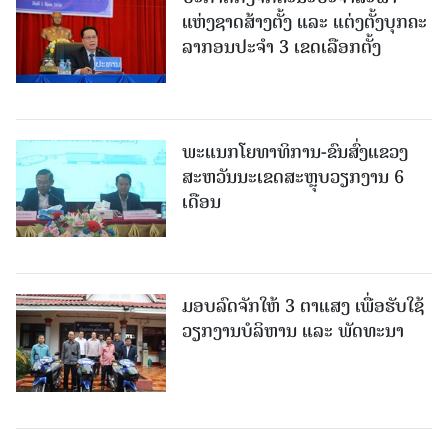
ແຫ່ງຊາດສ້າງຕັ້ງ ແລະ ແຕ່ງຕັ້ງບຸກຄະ
ລາກອນປະຈໍາ 3 ເຂດເລືອກຕັ້ງ
ພະແນກໂຍທາທິການ-ຂົນສົ່ງແຂວງ
ສະຫວັນນະເຂດສະຫຼຸບວຽກງານ 6
ເດືອນ
ມອບລົດຈັກໃຫ້ 3 ຕາແສງ ເພື່ອຮັບໃຊ້
ວຽກງານບໍລິຫານ ແລະ ພັດທະນາ