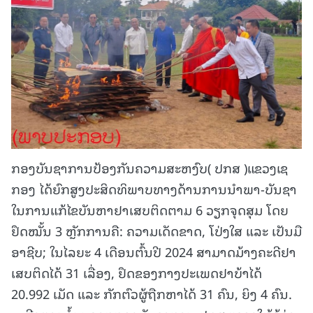
ກອງບັນຊາການປ້ອງກັນຄວາມສະຫງົບ( ປກສ )ແຂວງເຊ
ກອງ ໄດ້ຍົກສູງປະສິດທິພາບທາງດ້ານການນໍາພາ-ບັນຊາ
ໃນການແກ້ໄຂບັນຫາຢາເສບຕິດຕາມ 6 ວຽກຈຸດສຸມ ໂດຍ
ຢຶດໝັ້ນ 3 ຫຼັກການຄື: ຄວາມເດັດຂາດ, ໂປ່ງໃສ ແລະ ເປັນມື
ອາຊີບ; ໃນໄລຍະ 4 ເດືອນຕົ້ນປີ 2024 ສາມາດມ້າງຄະດີຢາ
ເສບຕິດໄດ້ 31 ເລື່ອງ, ຢຶດຂອງກາງປະເພດຢາບ້າໄດ້
20.992 ເມັດ ແລະ ກັກຕົວຜູ້ຖືກຫາໄດ້ 31 ຄົນ, ຍິງ 4 ຄົນ.