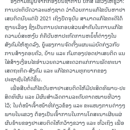
ອີງຕາມຂໍ້ມູນຈາກກອງບັນຊາການ ປກສ ແຂວງໃຫ້ຮູ້ວ່າ:
ການປະຕິບັດວາລະແຫ່ງຊາດ ວ່າດ້ວຍການແກ້ໄຂບັນຫາຢາ
ເສບຕິດນັບແຕ່ປີ 2021 ເຖິງປັດຈຸບັນ ສາມາດແກ້ໄຂຄະດີໄດ້
ຫຼາຍເລື່ອງ ຊຶ່ງເປັນການປະກອບສ່ວນສໍາຄັນໃນການແກ້ໄຂ
ຄວາມບໍ່ສະຫງົບ ກໍຄືບັນຫາປະກົດການຫຍໍ້ທໍ້ຕ່າງໆໃນ
ສັງຄົມໃຫ້ຫຼຸດລົງ, ຍູ້ແຮງການຈັດຕັ້ງແຜນແມ່ບົດກ່ຽວກັບ
ການສ້າງຄອບຄົວ, ບ້ານ ແລະ ກົມກອງປອດຢາເສບຕິດ ແນ
ໃສ່ສ້າງເງື່ອນໄຂອໍານວຍຄວາມສະດວກແກ່ການພັດທະນາ
ເສດຖະກິດ-ສັງຄົມ ແລະ ແກ້ໄຂຄວາມທຸກຍາກຂອງ
ປະຊາຊົນໃຫ້ດີຂຶ້ນ.
ເພື່ອສືບຕໍ່ແກ້ໄຂບັນຫາຢາເສບຕິດໃຫ້ມີປະສິດທິພາບ-ປະ
ສິດທິຜົນ ແລະ ມີຜົນສໍາເລັດຕາມລະດັບຄາດໝາຍທີ່ວາງ
ໄວ້; ໃນຕໍ່ໜ້າເຈົ້າໜ້າທີ່ກ່ຽວຂ້ອງ ແລະ ຂະແໜງການຕ່າງໆ
ພາຍໃນແຂວງ ຕ້ອງເປັນເຈົ້າການໃນການໂຄສະນາເຜີຍແຜ່
ຜົນຮ້າຍຂອງຢາເສບຕິດໃຫ້ກວ້າງຂວາງ ແລະ ທົ່ວເຖິງ ເພື່ອ