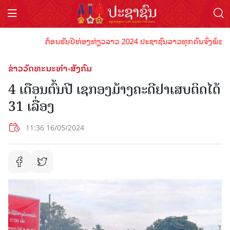
ຕ້ອນຮັບປີທ່ອງທ່ຽວລາວ 2024 ປະຊາຊົນລາວທຸກຄົນຈົ່ງພ້ອມເປັນເຈ
ຂ່າວວັດທະນະທຳ-ສັງຄົມ
4 ເດືອນຕົ້ນປີ ເຊກອງມ້າງຄະດີຢາເສບຕິດໄດ້
31 ເລື່ອງ
11:36 16/05/2024