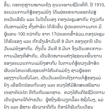
ຂຶ້ນ, ດອກກຸຫຼາບໝາຍເຖິງ ຄຸນນະພາບຊີວິດທີ່ດີ. ປີ 1910,
ຂະບວນການຕໍ່ສູ້ຂອງແມ່ຍິງ ໄດ້ແຜ່ຂະຫຍາຍອອກໄປສູ່
ທະວີບເອີຣົບ ແລະ ໃນປີນັ້ນເອງ ກອງປະຊຸມສາກົນ ກ່ຽວກັບ
ບັນຫາແມ່ຍິງ ຄັ້ງທຳອິດ ໄດ້ຈັດຂຶ້ນ ຢູ່ປະເທດດານມາກ ມີ
ຜູ້ແທນ 100 ກວ່າຄົນ ຈາກ 17ປະເທດເຂົ້າຮ່ວມ.ກອງປະຊຸມ
ໄດ້ຮັບຮອງ ແລະ ຕົກລົງເອົາວັນທີ 8 ມີນາ ຂອງທຸກປີ ເປັນ
ວັນແມ່ຍິງສາກົນ. ດັ່ງນັ້ນ ວັນທີ 8 ມີນາ ຈຶ່ງເປັນເຫດການ-
ການເມືອງທີ່ສຳຄັນ, ເປັນຂີດໝາຍແຫ່ງໄຊຊະນະພື້ນຖານ
ຂອງຂະບວນການແມ່ຍິງສາກົນ ໃນການຕໍ່ສູ້ທວງເອົາສິດ
ຜົນປະໂຫຍດອັນຊອບທໍາໃຫ້ແກ່ແມ່ຍິງ ຊາວຜູ້ອອກ
ແຮງງານໃນທົ່ວໂລກ, ເປັນວັນລະນຶກເຖິງການຕໍ່ສູ້ຂອງແມ່
ຍິງ ເພື່ອປົດປ່ອຍຕົນເອງ ແລະ ທວງໃຫ້ມີສິດສະເໝີພາບ
ປະຊາທິປະໄຕ ຄືກັນກັບເພດຊາຍ. ທວງໃຫ້ແກ້ໄຂຊີວິດການ
ເປັນຢູ່ພາຍໃຕ້ຄຳຂວັນ: ຜູ້ໜຶ່ງເຮັດວຽກມື້ລະ 8ຊົ່ວໂມງ, ແມ່
ຍິງ ແລະ ຜູ້ຊາຍ ເຮັດວຽກຄືກັນ ຕ້ອງໄດ້ຮັບເງິນເດືອນ