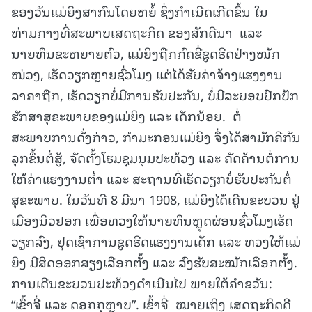
ຂອງວັນແມ່ຍິງສາກົນໂດຍຫຍໍ້ ຊຶ່ງກຳເນີດເກີດຂຶ້ນ ໃນ
ທ່າມກາງທີ່ສະພາບເສດຖະກິດ ຂອງສັກດີນາ ແລະ
ນາຍທຶນຂະຫຍາຍຕົວ, ແມ່ຍິງຖືກກົດຂີ່ຂູດຮີດຢ່າງໜັກ
ໜ່ວງ, ເຮັດວຽກຫຼາຍຊົ່ວໂມງ ແຕ່ໄດ້ຮັບຄ່າຈ້າງແຮງງານ
ລາຄາຖືກ, ເຮັດວຽກບໍ່ມີການຮັບປະກັນ, ບໍ່ມີລະບອບປົກປັກ
ຮັກສາສຸຂະພາບຂອງແມ່ຍິງ ແລະ ເດັກນ້ອຍ. ຕໍ່
ສະພາບການດັ່ງກ່າວ, ກຳມະກອນແມ່ຍິງ ຈຶ່ງໄດ້ສາມັກຄີກັນ
ລຸກຂຶ້ນຕໍ່ສູ້, ຈັດຕັ້ງໂຮມຊຸມນຸມປະທ້ວງ ແລະ ຄັດຄ້ານຕໍ່ການ
ໃຫ້ຄ່າແຮງງານຕ່ຳ ແລະ ສະຖານທີ່ເຮັດວຽກບໍ່ຮັບປະກັນຕໍ່
ສຸຂະພາບ. ໃນວັນທີ 8 ມີນາ 1908, ແມ່ຍິງໄດ້ເດີນຂະບວນ ຢູ່
ເມືອງນິວຢອກ ເພື່ອທວງໃຫ້ນາຍທຶນຫຼຸດຜ່ອນຊົ່ວໂມງເຮັດ
ວຽກລົງ, ຢຸດເຊົາການຂູດຮີດແຮງງານເດັກ ແລະ ທວງໃຫ້ແມ່
ຍິງ ມີສິດອອກສຽງເລືອກຕັ້ງ ແລະ ລົງຮັບສະໝັກເລືອກຕັ້ງ.
ການເດີນຂະບວນປະທ້ວງດໍາເນີນໄປ ພາຍໃຕ້ຄໍາຂວັນ:
“ເຂົ້າຈີ່ ແລະ ດອກກຸຫຼາບ”. ເຂົ້າຈີ່ ໝາຍເຖິງ ເສດຖະກິດດີ