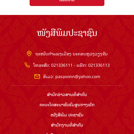
ໜັງສືພິມປະຊາຊົນ
ຖະໜົນກຳແພງເມືອງ ນະຄອນຫຼວງວຽງຈັນ
ໂທລະສັບ: 021336111 - ແຟັກ: 021336113
ອີເມວ:
pasaxonn@yahoo.com
ສຳ​ນັກ​ຂ່າວ​ສານ​ທີ່​ສຳ​ຄັນ​
ຄະນະໂຄສະນາອົບຮົມ​ສູນ​ກາງ​ພັກ
ໜັງສືພິມ ປະ​ຊາ​ຊົນ
ສຳ​ນັກ​ງານ​ທີ່​ສຳ​ຄັນ