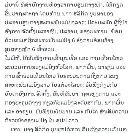
ມີນານີ້ ທີ່ສໍານັກງານຫ້ອງວ່າການສູນກາງພັກ, ໃຫ້ກຽດ
ຂຶ້ນປາຖະກະຖາ ໂດຍທ່ານ ນາງ ສິລິກິດ ບຸບຜາຮອງ
ປະທານສູນກາງສະຫະພັນແມ່ຍິງລາວ; ມີຄະນະພັກ ຜູ້ຊີ້ນໍາ
ອົງການຈັດຕັ້ງມະຫາຊົນ, ປະທານ, ຮອງປະທານ, ພ້ອມ
ດ້ວຍສະມາຊິກສະຫະພັນແມ່ຍິງ 6 ອົງການອ້ອມຂ້າງ
ສູນກາງຫຼັກ 6 ເຂົ້າຮ່ວມ.
ໃນພິທີ, ໄດ້ຮັບຟັງການເລົ່າມູນເຊື້ອ ແລະ ການເຄື່ອນໄຫວ
ຂະບວນການຂອງແມ່ຍິງທົ່ວໂລກ, ພາກພື້ນ, ອາຊຽນ ແລະ
ການເຂົ້າຮ່ວມເຄື່ອນໄຫວ ໃນຂະບວນການດັ່ງກ່າວ ຂອງ
ສະຫະພັນແມ່ຍິງລາວ ໃນແຕ່ລະໄລຍະ; ຮັບຟັງກ່ຽວກັບ
ບັນດາອົງການຈັດຕັ້ງ, ສົນທິສັນຍາ, ຖະແຫຼງການ ແລະ
ກອງປະຊຸມຕ່າງໆ ກ່ຽວກັບແມ່ຍິງລະດັບສາກົນ, ພາກພື້ນ
ແລະ ອາຊຽນ; ຮັບຟັງນະໂຍບາຍ ແລະ ກົນໄກ ສົ່ງເສີມຄວາມ
ກ້າວໜ້າຂອງແມ່ຍິງ ໃນ ສປປ ລາວ.
ທ່ານ ນາງ ສິລິກິດ ບຸບຜາໄດ້ຫວນຄືນເຖິງຄວາມເປັນມາ