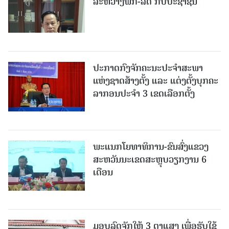
ລະຫວ່າງພັກ-ລັດ ກັບປະຊາຊົນ
ປະກາດກົງຈັກຄະນະປະຈໍາສະພາ
ແຫ່ງຊາດສ້າງຕັ້ງ ແລະ ແຕ່ງຕັ້ງບຸກຄະ
ລາກອນປະຈໍາ 3 ເຂດເລືອກຕັ້ງ
ພະແນກໂຍທາທິການ-ຂົນສົ່ງແຂວງ
ສະຫວັນນະເຂດສະຫຼຸບວຽກງານ 6
ເດືອນ
ມອບລົດຈັກໃຫ້ 3 ຕາແສງ ເພື່ອຮັບໃຊ້