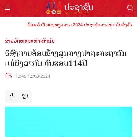
ຕ້ອນຮັບປີທ່ອງທ່ຽວລາວ 2024 ປະຊາຊົນລາວທຸກຄົນຈົ່ງພ້ອມເປັນເຈ
ຂ່າວວັດທະນະທຳ-ສັງຄົມ
6ອົງການອ້ອມຂ້າງສູນກາງປາຖະກະຖາວັນ
ແມ່ຍິງສາກົນ ຄົບຮອບ114ປີ
13:46 12/03/2024