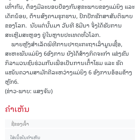
ເທົ່າກັນ, ຕ້ອງມີລະບອບປ້ອງກັນສຸຂະພາບຂອງແມ່ຍິງ ແລະ
ເດັກນ້ອຍ, ຕ້ານສົງຄາມຮຸກຮານ, ປົກປັກຮັກສາສັນຕິພາບ
ຂອງໂລກ. ນັບແຕ່ນັ້ນມາ ວັນທີ 8ມີນາ ຈຶ່ງໄດ້ຮັບການ
ສະເຫຼີມສະຫຼອງ ຢູ່ໃນຫຼາຍປະເທດທົ່ວໂລກ.
ພາຍຫຼັງສໍາເລັດພິທີການປາຖະກະຖາເລົ່າມູນເຊື້ອ,
ສະຫະພັນແມ່ຍິງ 6ອົງການ ຍັງໄດ້ສ້າງກິດຈະກຳ ແຂ່ງຂັນ
ກິລາມວນຊົນຮ່ວມກັນເພື່ອເປັນການເຕົ້າໂຮມ ແລະ ຮັດ
ແໜ້ນຄວາມສາມັກຄີລະຫວ່າງແມ່ຍິງ 6 ອົງການອ້ອມຂ້າງ
ຫຼັກ6.
(ຂ່າວ-ພາບ: ແສງຈັນ)
ຄໍາເຫັນ