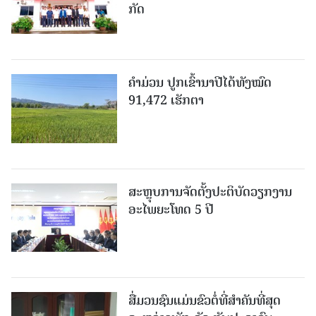
ກັດ
ຄໍາມ່ວນ ປູກເຂົ້ານາປີໄດ້ທັງໝົດ
91,472 ເຮັກຕາ
ສະຫຼຸບການຈັດຕັ້ງປະຕິບັດວຽກງານ
ອະໄພຍະໂທດ 5 ປີ
ສື່ມວນຊົນແມ່ນຂົວຕໍ່ທີ່ສໍາຄັນທີ່ສຸດ