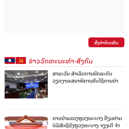
ສົ່ງຄໍາຄິດເຫັນ
ຂ່າວວັດທະນະທຳ-ສັງຄົມ
ສາລະວັນ ສໍາເລັດການຍົກລະດັບ
ວຽກງານເສນາທິການຮັບໃຊ້ການນໍາ
ການນຳແຂວງຫຼວງພະບາງ ຢ້ຽມ​ຢາມ
ບໍ​ລິ​ສັດຊີມັງຫຼວງພະບາງ ຈຽງເກີ ຈໍາ