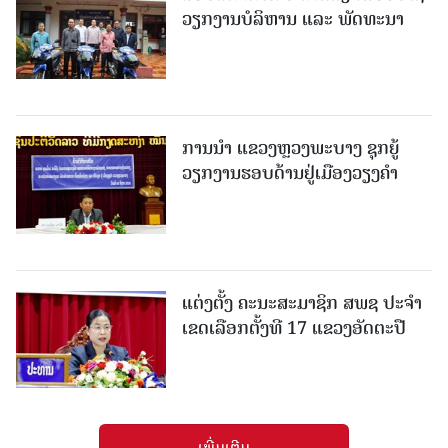
ວຽກງານບໍລິຫານ ແລະ ພັດທະນາ
ການນຳ ແຂວງຫຼວງພະບາງ ຊຸກຍູ້
ວຽກງານຮອບດ້ານຢູ່ເມືອງວຽງຄໍາ
ແຕ່ງຕັ້ງ ຄະນະສະມາຊິກ ສພຊ ປະຈຳ
ເຂດເລືອກຕັ້ງທີ 17 ແຂວງອັດຕະປື
ເພີ່ມເຕີມ