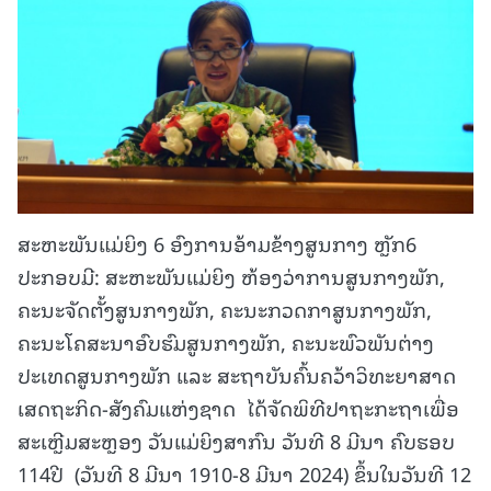
ສະຫະພັນແມ່ຍິງ 6 ອົງການອ້າມຂ້າງສູນກາງ ຫຼັກ6
ປະກອບມີ: ສະຫະພັນແມ່ຍິງ ຫ້ອງວ່າການສູນກາງພັກ,
ຄະນະຈັດຕັ້ງສູນກາງພັກ, ຄະນະກວດກາສູນກາງພັກ,
ຄະນະໂຄສະນາອົບຮົມສູນກາງພັກ, ຄະນະພົວພັນຕ່າງ
ປະເທດສູນກາງພັກ ແລະ ສະຖາບັນຄົ້ນຄວ້າວິທະຍາສາດ
ເສດຖະກິດ-ສັງຄົມແຫ່ງຊາດ ໄດ້ຈັດພິທີປາຖະກະຖາເພື່ອ
ສະເຫຼີມສະຫຼອງ ວັນແມ່ຍິງສາກົນ ວັນທີ 8 ມີນາ ຄົບຮອບ
114ປີ (ວັນທີ 8 ມີນາ 1910-8 ມີນາ 2024) ຂຶ້ນໃນວັນທີ 12