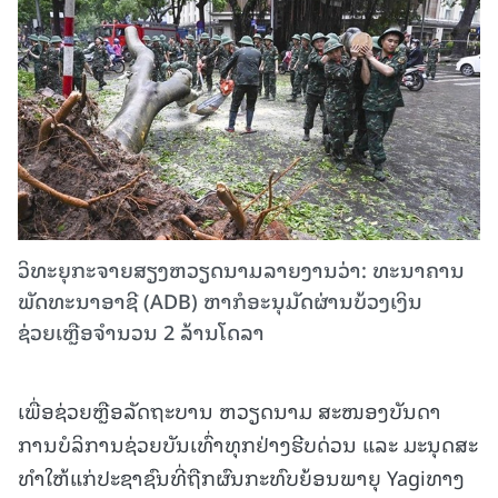
ວິທະຍຸກະຈາຍສຽງຫວຽດນາມລາຍງານວ່າ: ທະນາຄານ
ພັດທະນາອາຊີ (ADB) ຫາກໍອະນຸມັດຜ່ານບ້ວງເງິນ
ຊ່ວຍເຫຼືອຈຳນວນ 2 ລ້ານໂດລາ
ເພື່ອຊ່ວຍຫຼືອລັດຖະບານ ຫວຽດນາມ ສະໜອງບັນດາ
ການບໍລິການຊ່ວຍບັນເທົ່າທຸກຢ່າງຮີບດ່ວນ ແລະ ມະນຸດສະ
ທຳໃຫ້ແກ່ປະຊາຊົນທີ່ຖືກຜົນກະທົບຍ້ອນພາຍຸ Yagiທາງ