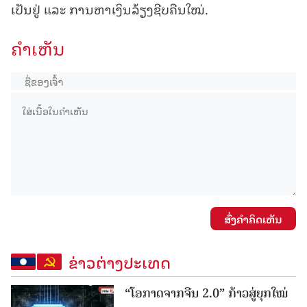
ເປັນຢູ່ ແລະ ການຫາເງິນລ້ຽງຊີບຄືນໃໝ່.
ຄໍາເຫັນ
ສົ່ງຄໍາຄິດເຫັນ
ຂ່າວຕ່າງປະເທດ
“ໂອກາດຈາກຈີນ 2.0” ກ້າວສູ່ຍຸກໃໝ່