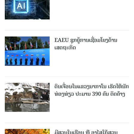
EAEU ຊຸກຍູ້ການເຊື່ອມໂຍງດ້ານ
ເສດຖະກິດ
ດິນເຈື່ອນໃນແຂວງນາກາໂນ ເຮັດໃຫ້ນັກ
ທ່ອງທ່ຽວ ປະມານ 390 ຄົນ ຕິດຄ້າງ
ມີສວນໃນເຮືອນ ຫຼື ອາໄສໃກ້ສວນ