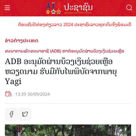
ຕ້ອນຮັບປີທ່ອງທ່ຽວລາວ 2024 ປະຊາຊົນລາວທຸກຄົນຈົ່ງພ້ອມເປັນເຈົ້າພ
ຂ່າວຕ່າງປະເທດ
ທະນາຄານພັດທະນາອາຊີ (ADB) ຫາກໍອະນຸມັດຜ່ານບ້ວງເງິນຊ່ວຍເຫຼືອ
ADB ອະນຸມັດຜ່ານບ້ວງເງິນຊ່ວຍເຫຼືອ
ຫວຽດນາມ ຮັບມືກັບໄພພິບັດຈາກພາຍຸ
Yagi
13:39 30/09/2024