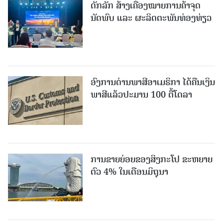
ດັກລັກ ສ້າງເຄື່ອງໝາຍການຄ້າຈຸດ
ນັດພົບ ແລະ ຜະລິດຕະພັນທ່ອງທ່ຽວ
ອົງການດ່ານພາສີອາເມຣິກາ ໄດ້ຄືນເງິນ
ພາສີແລ້ວປະມານ 100 ຕື້ໂດລາ
ການຂາຍຍ່ອຍຂອງສິງກະໂປ ຂະຫຍາຍ
ຕົວ 4% ໃນເດືອນມິຖຸນາ