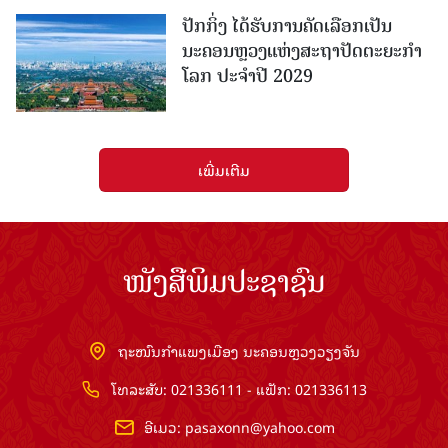
ປັກກິ່ງ ໄດ້ຮັບການຄັດເລືອກເປັນ
ນະຄອນຫຼວງແຫ່ງສະຖາປັດຕະຍະກຳ
ໂລກ ປະຈຳປີ 2029
ເພີ່ມເຕີມ
ໜັງສືພິມປະຊາຊົນ
ຖະໜົນກຳແພງເມືອງ ນະຄອນຫຼວງວຽງຈັນ
ໂທລະສັບ: 021336111 - ແຟັກ: 021336113
ອີເມວ:
pasaxonn@yahoo.com