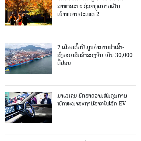
ສາທາລະນະ ຊ່ວຍຫຼຸດການເປັນ
ເບົາຫວານປະເພດ 2
7 ເດືອນຕົ້ນປີ ມູນຄ່າການນຳເຂົ້າ-
ສົ່ງອອກສິນຄ້າຂອງຈີນ ເກີນ 30,000
ຕື້ຢວນ
ມາເລເຊຍ ຮັກສາຄວາມສົມດຸນການ
ພັດທະນາສະຖານີສາກໄຟລົດ EV