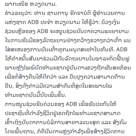
ພາກເໜືອ ຫວຽດນາມ.
ຂ່າວລະບຸວ່າ: ທ່ານ ຊານຕານຸ ຈັກຣາບໍຕິ ຜູ້ອຳນວຍການ
ແຫ່ງຊາດ ADB ປະຈຳ ຫວຽດນາມ ໃຫ້ຮູ້ວ່າ: ບ້ວງເງິນ
ຊ່ວຍເຫຼືອຂອງ ADB ຈະໜູນຊ່ວຍບັນດາຄວາມພະຍາຍາມ
ໃນການຮັບມືຂອງລັດຖະບານຢ່າງກວ້າງຂວາງກວ່າເກົ່າ ແນ
ໃສ່ສະໜອງການບັນເທົ່າທຸກມະນຸດສະທຳໃນທັນທີ. ADB
ໃຫ້ຄຳໝັ້ນສັນຍາຮ່ວມມືກັບລັດຖະບານໃນພາລະກິດຟື້ນຟູ
ພາຍຫຼັງໄພພິບັດທຳມະຊາດຢູ່ບັນດາແຂວງຖືກຜົນສະທ້ອນ
ເພື່ອກໍ່ສ້າງຄືນໃຫ້ດີກວ່າ ແລະ ປັບປຸງຄວາມສາມາດຕ້ານ
ຢັນ, ສິ່ງດັ່ງກ່າວມີຄວາມສຳຄັນທີ່ສຸດໃນສະພາບໄພ
ທຳມະຊາດນັບມື້ນັບເພີ່ມຂຶ້ນ.
ການໜູນຊ່ວຍຮີບດ່ວນຂອງ ADB ເພື່ອຮັບປະກັນໃຫ້
ປະຊາຊົນທີ່ດຳລົງຊີວິດຢູ່ເຂດຖືກໄພທຳມະຊາດສາມາດ
ເຂົ້າເຖິງບັນດາການບໍລິການສາທາລະນະສຸກ ແລະ ສັງຄົມ
ໂດຍພື້ນຖານ, ກໍຄືບັນດາແຫຼ່ງກຳລັງເພື່ອສ້າງຊີວິດການ