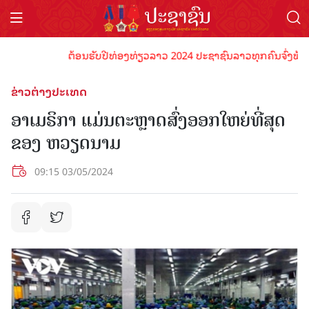
ຕ້ອນຮັບປີທ່ອງທ່ຽວລາວ 2024 ປະຊາຊົນລາວທຸກຄົນຈົ່ງພ້ອມເປັນ
ຂ່າວຕ່າງປະເທດ
ອາເມຣິກາ ແມ່ນຕະຫຼາດສົ່ງອອກໃຫຍ່ທີ່ສຸດ
ຂອງ ຫວຽດນາມ
09:15 03/05/2024