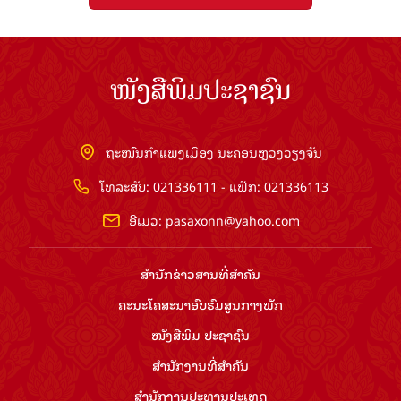
ໜັງສືພິມປະຊາຊົນ
ຖະໜົນກຳແພງເມືອງ ນະຄອນຫຼວງວຽງຈັນ
ໂທລະສັບ: 021336111 - ແຟັກ: 021336113
ອີເມວ:
pasaxonn@yahoo.com
ສຳ​ນັກ​ຂ່າວ​ສານ​ທີ່​ສຳ​ຄັນ​
ຄະນະໂຄສະນາອົບຮົມ​ສູນ​ກາງ​ພັກ
ໜັງສືພິມ ປະ​ຊາ​ຊົນ
ສຳ​ນັກ​ງານ​ທີ່​ສຳ​ຄັນ
ສຳ​ນັກ​ງານ​ປະ​ທານ​ປະ​ເທດ