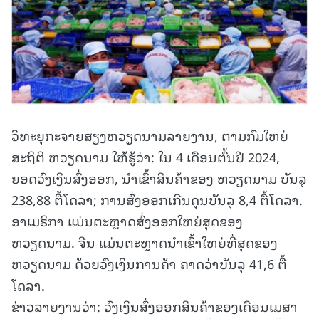
ວິທະຍຸກະຈາຍສຽງຫວຽດນາມລາຍງານ, ຕາມກົມໃຫຍ່
ສະຖິຕິ ຫວຽດນາມ ໃຫ້ຮູ້ວ່າ: ໃນ 4 ເດືອນຕົ້ນປີ 2024,
ຍອດວົງເງິນສົ່ງອອກ, ນຳເຂົ້າສິນຄ້າຂອງ ຫວຽດນາມ ບັນລຸ
238,88 ຕື້ໂດລາ; ການສົ່ງອອກເກີນດຸນບັນລຸ 8,4 ຕື້ໂດລາ.
ອາເມຣິກາ ແມ່ນຕະຫຼາດສົ່ງອອກໃຫຍ່ສຸດຂອງ
ຫວຽດນາມ. ຈີນ ແມ່ນຕະຫຼາດນຳເຂົ້າໃຫຍ່ທີ່ສຸດຂອງ
ຫວຽດນາມ ດ້ວຍວົງເງິນການຄ້າ ຄາດວ່າບັນລຸ 41,6 ຕື້
ໂດລາ.
ຂ່າວລາຍງານວ່າ: ວົງເງິນສົ່ງອອກສິນຄ້າຂອງເດືອນເມສາ