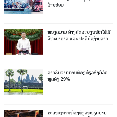
ລ້ານຢວນ
ຫວຽດນາມ ສ້າງກົດລະບຽບພັກໃຫ້ມີ
ວິທະຍາສາດ ແລະ ປະຕິບັດງ່າຍດາຍ
ລາຍຮັບຈາກການທ່ອງທ່ຽວອັງກໍວັດ
ຫຼດລົງ 29%
ຂະ​ແໜງ​ການ​ທ່ອງ​ທ່ຽວຫວຽດນາມ ​