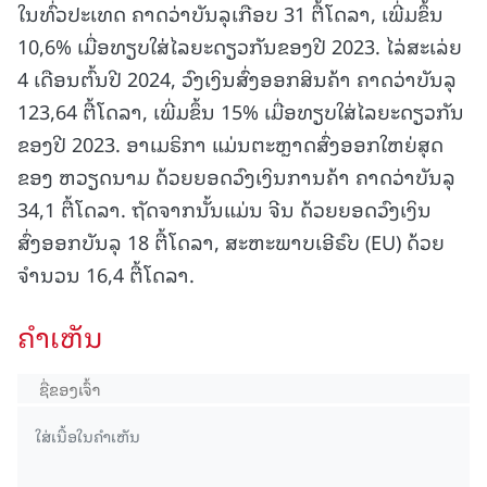
ໃນທົ່ວປະເທດ ຄາດວ່າບັນລຸເກືອບ 31 ຕື້ໂດລາ, ເພີ່ມຂຶ້ນ
10,6% ເມື່ອທຽບໃສ່ໄລຍະດຽວກັນຂອງປີ 2023. ໄລ່ສະເລ່ຍ
4 ເດືອນຕົ້ນປີ 2024, ວົງເງິນສົ່ງອອກສິນຄ້າ ຄາດວ່າບັນລຸ
123,64 ຕື້ໂດລາ, ເພີ່ມຂຶ້ນ 15% ເມື່ອທຽບໃສ່ໄລຍະດຽວກັນ
ຂອງປີ 2023. ອາເມຣິກາ ແມ່ນຕະຫຼາດສົ່ງອອກໃຫຍ່ສຸດ
ຂອງ ຫວຽດນາມ ດ້ວຍຍອດວົງເງິນການຄ້າ ຄາດວ່າບັນລຸ
34,1 ຕື້ໂດລາ. ຖັດຈາກນັ້ນແມ່ນ ຈີນ ດ້ວຍຍອດວົງເງິນ
ສົ່ງອອກບັນລຸ 18 ຕື້ໂດລາ, ສະຫະພາບເອີຣົບ (EU) ດ້ວຍ
ຈຳນວນ 16,4 ຕື້ໂດລາ.
ຄໍາເຫັນ