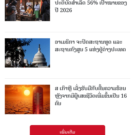
ປະ​ຕິ​ບັດ​ສຳ​ເລັດ 56% ເປົ້າ​ໝາຍຂອງ
ປີ 2026
ອາເມຣິກາ ຈະປິດສະຖານທູດ ແ​ລະ
ສະຖານກົງສູນ 5 ແຫ່ງ​ຢູ່​ຕ່າງ​ປະ​ເທດ
ສ ເກົາຫຼີ ເລັ່ງຮັບມືກັບຄື້ນຄວາມຮ້ອນ
ຫຼັງຈາກມີຜູ້ເສຍຊີວິດເພີ່ມຂຶ້ນເປັນ 16
ຄົນ
ເພີ່ມເຕີມ