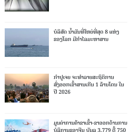
ບໍລິສັດ ນ້ຳມັນທີ່ໃຫຍ່ທີ່ສຸດ 8 ແຫ່ງ
ຂອງໂລກ ມີກຳໄລມະຫາສານ
ກຳປູເຈຍ ຈະທຳລາຍສະຖິຕິການ
ສົ່ງອອກເຂົ້າສານເກີນ 1 ລ້ານໂຕນ ໃນ
ປີ 2026
ມູນຄ່າການຄ້າຂາເຂົ້າ-ຂາອອກດ້ານການ
ບໍລິການຂອງຈີນ ບັນລຸ 3,779 ຕື້ 750