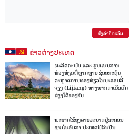
ສົ່ງຄໍາຄິດເຫັນ
ຂ່າວຕ່າງປະເທດ
ຜະລິດຕະພັນ ແລະ ຮູບແບບການ
ທ່ອງທ່ຽວທີ່ຫຼາກຫຼາຍ ຊ່ວຍກະຕຸ້ນ
ຕະຫຼາດການທ່ອງທ່ຽວໃນນະຄອນລີ່
ຈຽງ (Lijiang) ທາງພາກຕາເວັນຕົກ
ສ່ຽງໃຕ້ຂອງຈີນ
ພະຍາດໄຂ້ຍຸງລາຍລະບາດຢູ່ນະຄອນ
ຊາມໂບ​ອັນກາ ປະເທດຟີລິບປິນ