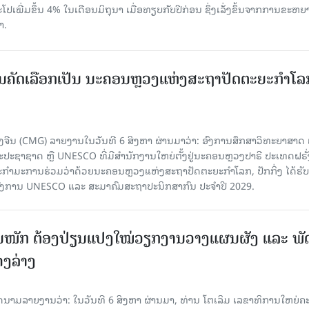
ເພີ່ມຂຶ້ນ 4% ໃນເດືອນມິຖຸນາ ເມື່ອທຽບກັບປີກ່ອນ ຊຶ່ງເລັ່ງຂຶ້ນຈາກການຂະຫຍ
າ.
ບການຄັດເລືອກເປັນ ນະຄອນຫຼວງແຫ່ງສະຖາປັດຕະຍະກຳໂລ
ຈີນ (CMG) ລາຍງານໃນວັນທີ 6 ສິງຫາ ຜ່ານມາວ່າ: ອົງການສຶກສາວິທະຍາສາດ
ຊາຊາດ ຫຼື UNESCO ທີ່ມີສຳນັກງານໃຫຍ່ຕັ້ງຢູ່ນະຄອນ​ຫຼວງປາຣີ ປະເທດຝຣັ່ງ
ກຳມະການຮ່ວມວ່າດ້ວຍນະຄອນຫຼວງແຫ່ງສະຖາປັດຕະຍະກຳໂລກ, ປັກກິ່ງ ໄດ້ຮັ
ົງການ UNESCO ແລະ ສະມາ​ຄົມສະຖາປະນິກສາກົນ ປະຈຳປີ 2029.
ັ້ນໜັກ ຕ້ອງ​ປ່ຽນ​ແປງ​ໃໝ່​ວຽກ​ງານ​ວາງ​ແຜນ​ຜັງ ແລະ ​ພັດ
ຄງ​ລ່າງ
າຍງານວ່າ: ໃນ​ວັນ​ທີ 6 ສິງ​ຫາ ຜ່ານມາ, ທ່ານ ໂຕ​ເລິມ ເລ​ຂາ​ທິ​ການ​ໃຫຍ່​ຄະ​ນ