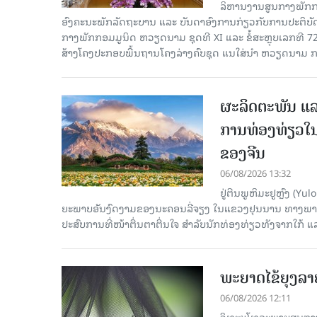
ລິ​ຫານ​ງານ​ສູນ​ກາງ​ພັກ
ອົງ​ຄະ​ນະ​ພັກ​ລັດ​ຖະ​ບານ ແລະ ບັນ​ດາ​ອົງ​ການ​ກ່ຽວ​ກັບ​ການ​ປະ​ຕິ​
ກາງ​ພັກ​ກອມ​ມູ​ນິດ ຫວຽດ​ນາມ ຊຸດ​ທີ XI ແລະ ຂໍ້​ສະ​ຫຼຸບ​ເລກ​ທີ 72
ສ້າງ​ໂຄງ​ປະ​ກອບ​ພື້ນ​ຖານ​ໂຄງ​ລ່າງຄົບ​ຊຸດ ແນ​ໃສ່​ນຳ ຫວຽດ​ນາມ ກ
ຜະລິດຕະພັນ ແລ
ການທ່ອງທ່ຽວໃນ
ຂອງຈີນ
06/08/2026 13:32
ຢູ່ຕີນພູຫິມະຢູຫຼົງ (
ຍະພາບອັນງົດງາມຂອງນະຄອນລີ່ຈຽງ ໃນແຂວງຢຸນນານ ທາງພາກຕາເ
ປະສົບການທີ່ໜ້າຕື່ນຕາຕື່ນໃຈ ສຳລັບນັກທ່ອງທ່ຽວທັງຈາກໃກ້ ແ
ພະຍາດໄຂ້ຍຸງລາ
06/08/2026 12:11
ວິທະຍຸໂທລະພາບສູນກາງຈ