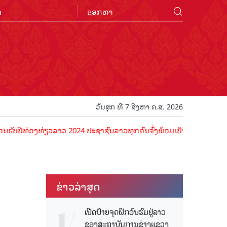
n
ວັນສຸກ ທີ 7 ສິງຫາ ຄ.ສ. 2026
ີທ່ອງທ່ຽວລາວ 2024 ປະຊາຊົນລາວທຸກຄົນຈົ່ງພ້ອມເປັນເຈົ້າພາບທີ່ດີ ຕ້ອນຮັ
ຂ່າວ​ລ່າ​ສຸດ
ເປີດປ້າຍຈຸດຝຶກອົບຮົມຢູ່ລາວ
ຂອງສະຖາບັນການຊ່າງແຂວງ