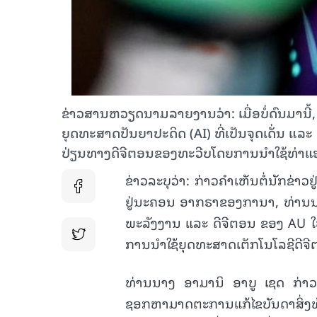
ຂ່າວສານຫວຽດນາມລາຍງານວ່າ: ເມື່ອບໍ່ດົນມານ
ຍຸດທະສາດປັນຍາປະດິດ (AI) ທີ່ເປັນຈຸດເດັ່ນ ແລ
ປ່ຽນທາງດີຈີຕອນຂອງທະວີບໂດຍການນຳໃຊ້ທ່າແຮ
ຂ່າວລະບຸວ່າ: ກ່າວຄຳເຫັນຕໍ່ນັກຂ
ຢູ່ນະຄອນ ອາກຣາຂອງການາ, ທ່ານນ
ພະລັງງານ ແລະ ດີຈີຕອນ ຂອງ AU ໃຫ
ການນໍາໃຊ້ຍຸດທະສາດເຕັກໂນໂລຊີດີ
ທ່ານນາງ ອາມານິ ອາບູ ເຊດ ກ່າວວ່າ
ຊອກຫາມາດຕະການແກ້ໄຂບັນດາສິ່ງ