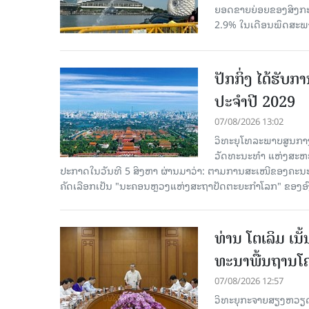
ຍອດຂາຍຍ່ອຍຂອງສິງກະໂປ
2.9% ໃນເດືອນພຶດສະພ
ປັກກິ່ງ ໄດ້ຮັ
ປະຈຳປີ 2029
07/08/2026 13:02
ວິທະຍຸໂທລະພາບສູນກາງ
ວັດທະນະທຳ ແຫ່ງສະຫະປະ
ປະກາດໃນວັນທີ 5 ສິງຫາ ຜ່ານມາວ່າ: ຕາມການສະເໜີຂອງຄະນະ
ຄັດ​ເລືອກເປັນ "ນະຄອນຫຼວງແຫ່ງສະຖາປັດຕະຍະກຳໂລກ" ຂອງອ
ທ່ານ ໂຕ​ເລິມ ເນ
ທະ​ນາ​ພື້ນ​ຖານ​ໂ
07/08/2026 12:57
ວິທະຍຸກະຈາຍສຽງຫວຽດນາມລ