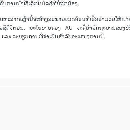
ັ້ນການນຳໃຊ້ເຕັກໂນໂລຊີທີ່ບໍ່ຖືກຕ້ອງ.
15.040(07-08-20
າດເຫຼົ່ານີ້ຈະສ້າງສະພາບແວດລ້ອມທີ່ເອື້ອອໍານວຍໃຫ້ແກ
ລຊີດີຈີຕອນ. ນະໂຍບາຍຂອງ AU ຈະຊີ້ນໍາລັດຖະບານຂອງບ
ລະ ລະບຽບການທີ່ຈໍາເປັນສໍາລັບຂະແໜງການນີ້.