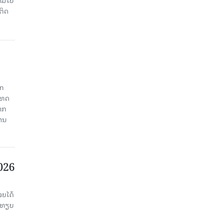
ຕິດ
an
ະເທດ
າກ
ງານ
2026
ຈຍໄດ້
່ອທຽບ