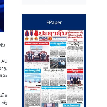
EPaper
ຫັນ
ນ AU
່າງ,
 ແລະ
ພື່ອ
ມທັງ