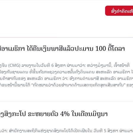
ສົ່ງຄໍາຄິດເຫ
ອາເມຣິກາ ໄດ້ຄືນເງິນພາສີແລ້ວປະມານ 100 ຕື້ໂດລາ
ນ (CMG) ລາຍງານໃນວັນທີ 6 ສິງຫາ ຜ່ານມາວ່າ: ຫວ່າງມໍ່ໆມານີ້, ເຈົ້າໜ້າທີ່
ປ້ອງກັນຊາຍແດນ ທີ່ຂຶ້ນກັບກະຊວງຄວາມໝັ້ນຄົງດິນແດນ ສະຫະລັດ ອາເມຣິກາ ໄ
ນຄ້າສາກົນຂອງ ສະຫະລັດ ອາເມຣິກາ ວ່າ: ອົງການດ່ານພາສີ ສະຫະລັດ ອາເມຣິກາ
ບກ່ອນໜ້ານີ້ພາຍໃຕ້ “ກົດໝາຍວ່າດ້ວຍອຳນາດດ້ານເສດຖະກິດສຸກເສີນສາກົນ” ຂອ
ງສິງກະໂປ ຂະຫຍາຍຕົວ 4% ໃນເດືອນມິຖຸນາ
່າ: ສຳນັກງານສະຖິຕິແຫ່ງຊາດສິງກະໂປໄດ້ເປີດເຜີຍໃນ ວັນທີ 5 ສິງຫາ ຜ່ານມາວ