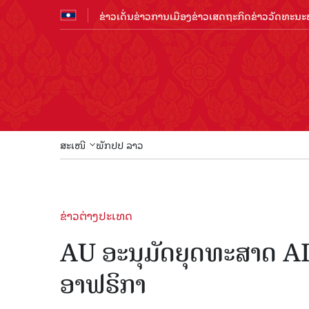
ຂ່າວເດັ່ນ
ຂ່າວການເມືອງ
ຂ່າວເສດຖະກິດ
ຂ່າວວັດທະນະທ
ສະເໜີ
ພັກປປ ລາວ
ຂ່າວຕ່າງປະເທດ
AU ອະນຸມັດຍຸດທະສາດ AI 
ອາຟຣິກາ