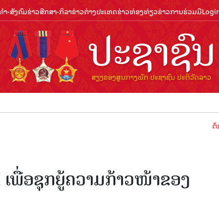
ຳ-ສັງຄົມ
ຂ່າວສືກສາ-ກິລາ
ຂ່າວຕ່າງປະເທດ
ຂ່າວທ່ອງທ່ຽວ
ຂ່າວການຮ່ວມມື
Logi
ຕ້ອນຮັບປ
ເພື່ອຊຸກຍູ້ຄວາມກ້າວໜ້າຂອງ