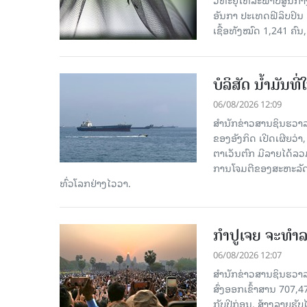
ອັນກາ ປະເທດຟີລິບປິນ 
ເຊື້ອ​ທັງ​ໝົດ 1,241 ຄົນ
ບໍລິສັດ ນ້ຳມັນ
06/08/2026 12:09
ສຳນັກຂ່າວສານຊິນຮວາລ
ຂອງອັງກິດ ເປີດເຜີຍວ່າ,
ຕາເວັນຕົກ ມີລາຍໄດ້ລວ
ການໂຈມຕີຂອງສະຫະລັດ ອ
ທົ່ວໂລກຢ່າງໄວວາ.
ກຳປູເຈຍ ຈະທຳລາ
06/08/2026 12:07
ສຳນັກຂ່າວສານຊິນຮວາລາ
ສົ່ງອອກເຂົ້າສານ 707,
ກັບປີກ່ອນ, ສ້າງລາຍຮັບໄ