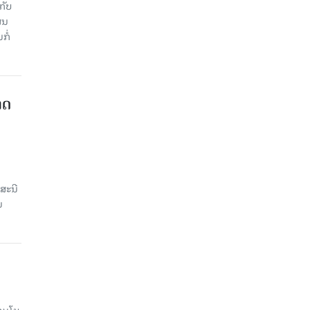
ັບ​
ູນ​
ໍ່​
າດ
ສະນີ
ນ
າມໂບ​