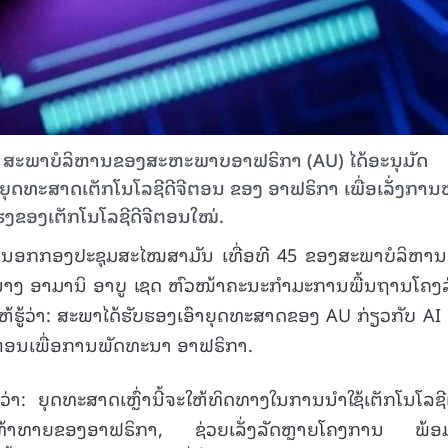
ີ້, ສະພາບໍລິຫານຂອງສະຫະພາບອາຟຣິກາ (AU) ໄດ້ອະນຸມັດ
ະ ຍຸດທະສາດເຕັກໂນໂລຊີດີຈີຕອນ ຂອງ ອາຟຣິກາ ເພື່ອເລັ່ງການ
ງຂອງເຕັກໂນໂລຊີດີຈີຕອນໃໝ່.
່າວຢູ່ນອກກອງປະຊຸມສະໄໝສາມັນ ເທື່ອທີ 45 ຂອງສະພາບໍລິຫາ
າງ ອາມານິ ອາບູ ເຊດ
ຫົວໜ້າຄະນະກຳມະການພື້ນຖານໂຄງລ
້ຮູ້ວ່າ: ສະພາໄດ້ຮັບຮອງເອົາຍຸດທະສາດຂອງ AU ກ່ຽວກັບ AI
ຈີຕອນເພື່ອການພັດທະນາ ອາຟຣິກາ.
: ຍຸດທະສາດເຫຼົ່ານີ້ຈະໃຫ້ທິດທາງໃນການນຳໃຊ້ເຕັກໂນໂລຊີເ
ທ້າທາຍຂອງອາຟຣິກາ, ຊ່ວຍເລັ່ງລັດຫຼາຍໂຄງການ ພ້ອ