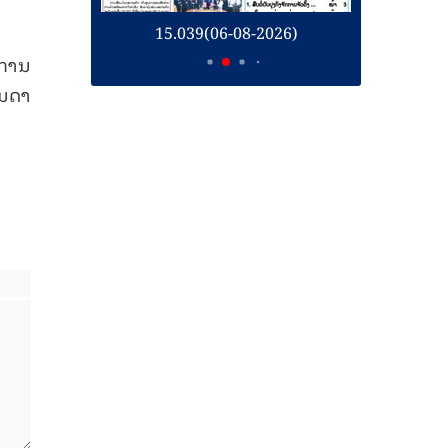
26)
15.039(06-08-2026)
1
່ການ
ັນດາ