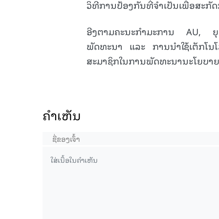
ວິທີການປ້ອງກັນທີ່ຈຳເປັນເພື່ອສະກັດກ
ອີງຕາມຄະນະກໍາມະການ AU, ຍຸດທະສ
ພັດທະນາ ແລະ ການນໍາໃຊ້ເຕັກໂນໂ
ສະມາຊິກໃນການພັດທະນານະໂຍບາຍ ແ
ຄໍາເຫັນ