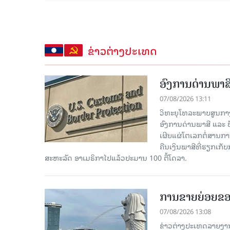
ຂ່າວຕ່າງປະເທດ
ອົງການດ່ານພາສີ
07/08/2026 13:11
ວິທະຍຸໂທລະພາບສູນກາງຈີ
ອົງການດ່ານພາສີ ແລະ 
ເຜີຍແຜ່ໂຕເລກຕໍ່ສານກາ
ຄືນເງິນພາສີທີ່ຮຽກເກັ
ສະຫະລັດ ອາເມຣິກາໄປແລ້ວປະມານ 100 ຕື້ໂດລາ.
ການຂາຍຍ່ອຍຂອ
07/08/2026 13:08
ຂ່າວຕ່າງປະເທດລາຍງານວ