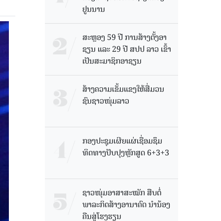
ຢູນນານ
ສະຫຼອງ 59 ປີ ການສ້າງຕັ້ງອາ
ຊຽນ ແລະ 29 ປີ ສປປ ລາວ ເຂົ້າ
ເປັນສະມາຊິກອາຊຽນ
ສ້າງຄວາມເຂັ້ມແຂງໃຫ້ສື່ມວນ
ຊົນຊາວໜຸ່ມລາວ
ກອງປະຊຸມເຜີຍແຜ່ເຊື່ອມຊຶມ
ທິດທາງປັບປຸງຫຼັກສູດ 6+3+3
ຊາວໜຸ່ມອາສາສະໝັກ ສືບຕໍ່
ພາລະກິດສ້າງອານາຄົດ ນໍານ້ອງ
ຄືນສູ່ໂຮງຮຽນ