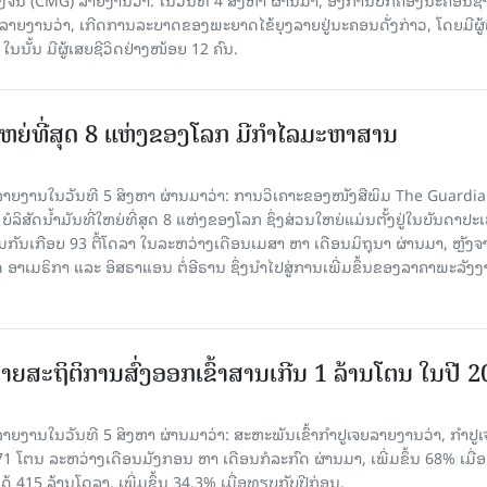
ລາຍ​ງານວ່າ, ເກີດ​ການລະບາດ​ຂອງພະຍາດໄຂ້ຍຸງລາຍຢູ່ນະຄອນດັ່ງກ່າວ, ໂດຍມີຜູ້
, ໃນນັ້ນ ມີຜູ້ເສຍຊີວິດຢ່າງໜ້ອຍ 12 ຄົນ.
ທີ່ໃຫຍ່ທີ່ສຸດ 8 ແຫ່ງຂອງໂລກ ມີກຳໄລມະຫາສານ
າຍງານໃນວັນທີ 5 ສິງຫາ ຜ່ານມາວ່າ: ການວິເຄາະຂອງໜັງສືພິມ The Guardi
 ບໍລິສັດນ້ຳມັນທີ່ໃຫຍ່ທີ່ສຸດ 8 ແຫ່ງຂອງໂລກ ຊຶ່ງສ່ວນໃຫຍ່ແມ່ນຕັ້ງຢູ່ໃນບັນດາປ
ມກັນເກືອບ 93 ຕື້ໂດລາ ໃນລະຫວ່າງເດືອນເມສາ ຫາ ເດືອນມິຖຸນາ ຜ່ານມາ, ຫຼັງຈ
າເມຣິກາ ແລະ ອິສຣາແອນ ຕໍ່ອີຣານ ຊຶ່ງນຳໄປສູ່ການເພີ່ມຂຶ້ນຂອງລາຄາພະລັງ
ຍສະຖິຕິການສົ່ງອອກເຂົ້າສານເກີນ 1 ລ້ານໂຕນ ໃນປີ 
ຍງານໃນວັນທີ 5 ສິງຫາ ຜ່ານມາວ່າ: ສະຫະພັນເຂົ້າກຳປູເຈຍລາຍງານວ່າ, ກໍາປູເ
471 ໂຕນ ລະຫວ່າງເດືອນມັງກອນ ຫາ ເດືອນກໍລະກົດ ຜ່ານມາ, ເພີ່ມຂຶ້ນ 68% ເມື
ດ້ 415 ລ້ານໂດລາ, ເພີ່ມຂຶ້ນ 34.3% ເມື່ອທຽບກັບປີກ່ອນ.