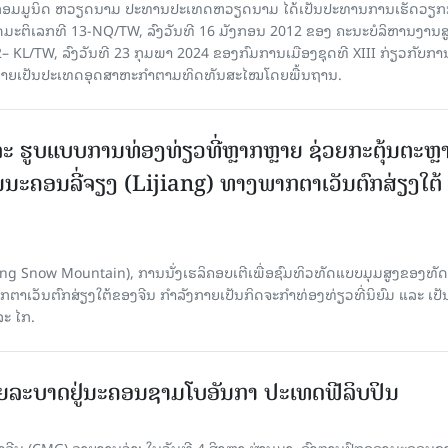
​ກອມ​ມູ​ນິດ ຫວຽດ​ນາມ ປະ​ທານ​ປະ​ເທດຫວຽດ​ນາມ ໄດ້​ເປັນ​ປະ​ທານ​ການ​ເຮັດ​ວຽກ​ກ
ບັດ​ມະ​ຕິ​ເລກ​ທີ 13-NQ/TW, ລົງວັນ​ທີ 16 ມັງ​ກອນ 2012 ຂອງ ຄະ​ນະ​ບໍ​ລິ​ຫານ​ງານ​ສ
– KL/TW, ​ລົງວັນ​ທີ 23 ກຸມ​ພາ 2024 ຂອງ​ກົມ​ການ​ເມື​ອງ​ຊຸດ​ທີ XIII ກ່ຽວ​ກັບ​ການກ
າຍ​ເປັນ​ປະ​ເທດ​ອຸດ​ສາ​ຫະ​ກຳ​ຕາມ​ທິດ​ທັນ​ສະ​ໄໝ​ໂດຍ​ພື້ນ​ຖານ.
ະ ຮູບແບບການທ່ອງທ່ຽວທີ່ຫຼາກຫຼາຍ ຊ່ວຍກະຕຸ້ນຕະຫຼ
ນະຄອນລີ່ຈຽງ (Lijiang) ທາງພາກຕາເວັນຕົກສ່ຽງໃຕ້
Yulong Snow Mountain), ການນັ່ງເຮລິຄອບເຕີເພື່ອຊົມທິວທັດແບບມຸມສູງຂອງທັດ
ວັນຕົກສ່ຽງໃຕ້ຂອງຈີນ ກຳລັງກາຍເປັນກິດຈະກຳທ່ອງທ່ຽວທີ່ນິຍົມ ແລະ ເປັ
ລະ ໄກ.
ຍລະບາດຢູ່ນະຄອນຊາມໂບ​ອັນກາ ປະເທດຟີລິບປິນ
ີນ (CMG) ລາຍງານວ່າ: ໃນວັນທີ 4 ສິງ​ຫາ ຜ່ານມາ, ອົງການ​ປົກ​ຄອງນະຄອນຊ