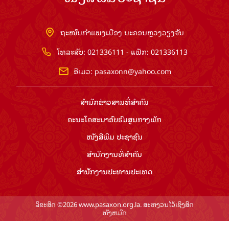
ຖະໜົນກຳແພງເມືອງ ນະຄອນຫຼວງວຽງຈັນ
ໂທລະສັບ: 021336111 - ແຟັກ: 021336113
ອີເມວ:
pasaxonn@yahoo.com
ສຳ​ນັກ​ຂ່າວ​ສານ​ທີ່​ສຳ​ຄັນ​
ຄະນະໂຄສະນາອົບຮົມ​ສູນ​ກາງ​ພັກ
ໜັງສືພິມ ປະ​ຊາ​ຊົນ
ສຳ​ນັກ​ງານ​ທີ່​ສຳ​ຄັນ
ສຳ​ນັກ​ງານ​ປະ​ທານ​ປະ​ເທດ
ລິຂະສິດ ©2026 www.pasaxon.org.la. ສະຫງວນໄວ້ເຊິງສິດ
ທັງຫມົດ