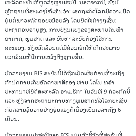
ຜະລິດຕະພັນທີ່ຫຼຸດລົງຫຼາຍສິບປີ. ນອກຈາກນີ້, ຍັງມີ
ຫຼັກຖານທີ່ສະແດງໃຫ້ເຫັນວ່າ: ເສດຖະກິດໂລກມີຄວາມຍືດ
ຍຸ່ນຕໍ່ພາວະຖົດຖອຍໜ້ອຍລົງ ໂດຍປັດໃຈຕ່າງໆເຊັ່ນ:
ປະຊາກອນອາຍຸສູງ, ການປ່ຽນແປງຂອງສະພາບດິນຟ້າ
ອາກາດ, ພູມສາດ ແລະ ບັນຫາລະບົບຕ່ອງໂສ້ການ
ສະໜອງ. ທັງໝົດລ້ວນແຕ່ມີສ່ວນເຮັດໃຫ້ເກີດສະພາບ
ແວດລ້ອມທີ່ມີການເໜັງຕີງຫຼາຍຂຶ້ນ.
ບົດລາຍງານ BIS ສະບັບນີ້ໄດ້ຖືກເປີດເຜີຍກ່ອນທີ່ຈະເຖິງ
ກຳນົດການເກັບອັດຕາພາສີຂອງ ທ່ານ ໂດໂນ ທຣໍາ
ປະທານາທິບໍດີສະຫະລັດ ອາເມຣິກາ ໃນວັນທີ 9 ກໍລະກົດນີ້
ແລະ ຫຼັງຈາກສະຖານະການທາງພູມສາດທົ່ວໂລກປະເຊີນ
ກັບຄວາມວຸ້ນວາຍຢ່າງຮຸ່ນແຮງຕໍ່ເນື່ອງເປັນເວລາເຖິງ 6
ເດືອນ.
ບົດລາຍງານປະຈໍາປີຂອງ BIS ແມ່ນຕົວຊີ້ວັດທີ່ສໍາຄັນທີ່