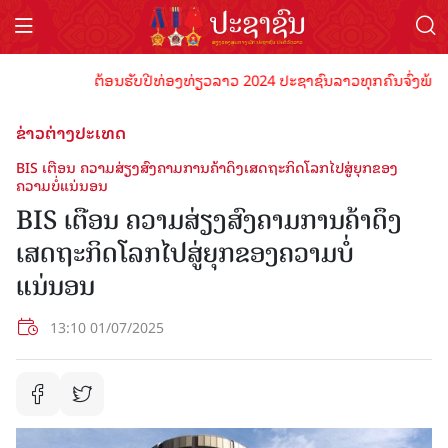
ຕ້ອນຮັບປີທ່ອງທ່ຽວລາວ 2024 ປະຊາຊົນລາວທຸກຄົນຈົ່ງພ້ອມເປັນເ
ຂ່າວຕ່າງປະເທດ
BIS ເຕືອນ ຄວາມສ່ຽງສົງຄາມການຄ້າດຶງເສດຖະກິດໂລກໄປສູ່ຍຸກຂອງ
ຄວາມບໍ່ແນ່ນອນ
BIS ເຕືອນ ຄວາມສ່ຽງສົງຄາມການຄ້າດຶງ
ເສດຖະກິດໂລກໄປສູ່ຍຸກຂອງຄວາມບໍ່
ແນ່ນອນ
13:10 01/07/2025