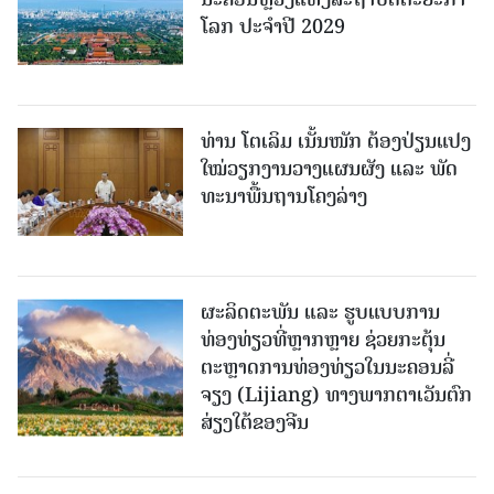
ໂລກ ປະຈຳປີ 2029
ທ່ານ ໂຕ​ເລິມ ເນັ້ນໜັກ ຕ້ອງ​ປ່ຽນ​ແປງ​
ໃໝ່​ວຽກ​ງານ​ວາງ​ແຜນ​ຜັງ ແລະ ​ພັດ​
ທະ​ນາ​ພື້ນ​ຖານ​ໂຄງ​ລ່າງ
ຜະລິດຕະພັນ ແລະ ຮູບແບບການ
ທ່ອງທ່ຽວທີ່ຫຼາກຫຼາຍ ຊ່ວຍກະຕຸ້ນ
ຕະຫຼາດການທ່ອງທ່ຽວໃນນະຄອນລີ່
ຈຽງ (Lijiang) ທາງພາກຕາເວັນຕົກ
ສ່ຽງໃຕ້ຂອງຈີນ