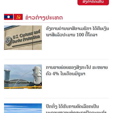
ສົ່ງຄໍາຄິດເຫັນ
ຂ່າວຕ່າງປະເທດ
ອົງການດ່ານພາສີອາເມຣິກາ ໄດ້ຄືນເງິນ
ພາສີແລ້ວປະມານ 100 ຕື້ໂດລາ
ການຂາຍຍ່ອຍຂອງສິງກະໂປ ຂະຫຍາຍ
ຕົວ 4% ໃນເດືອນມິຖຸນາ
ປັກກິ່ງ ໄດ້ຮັບການຄັດເລືອກເປັນ
ນະຄອນຫຼວງແຫ່ງສະຖາປັດຕະຍະກຳ