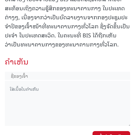
ສະທ້ອນເຖິງຄວາມຮູ້ສຶກຂອງທະນາຄານກາງ ໃນປະເທດ
ຕ່າງໆ, ເນື່ອງຈາກວ່າເປັນບົດລາຍງານຈາກກອງປະຊຸມປະ
ຈໍາປີຂອງເຈົ້າໜ້າທີ່ທະນາຄານກາງທົ່ວໂລກ ຊຶ່ງຈັດຂຶ້ນເປັນ
ປະຈຳ ໃນປະເທດສະວິດ. ໃນຄະນະທີ່ BIS ໄດ້ຖືກເຫັນ
ວ່າເປັນທະນາຄານກາງຂອງທະນາຄານກາງທົ່ວໂລກ.
ຄໍາເຫັນ