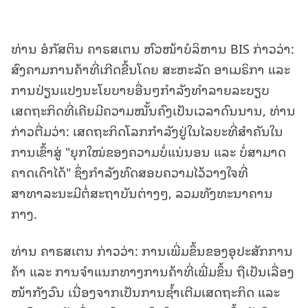
ທ່ານ ອໍກັສຕິນ ຄາຣສເຕນ ຫົວໜ້າບໍລິຫານ BIS ກ່າວວ່າ:
ສົງຄາມການຄ້າທີ່ເກີດຂື້ນໂດຍ ສະຫະລັດ ອາເມຣິກາ ແລະ
ການປ່ຽນແປງນະໂຍບາຍອື່ນໆກຳລັງທໍາລາຍລະບຽບ
ເສດຖະກິດທີ່ເຄີຍມີຄວາມໝັ້ນຄົງເປັນເວລາດົນນານ, ທ່ານ
ກ່າວຕື່ມວ່າ: ເສດຖະກິດໂລກກໍາລັງຢູ່ໃນໄລຍະທີ່ສໍາຄັນໃນ
ການເຂົ້າສູ່ "ຍຸກໃໝ່ຂອງຄວາມບໍ່ແນ່ນອນ ແລະ ບໍ່ສາມາດ
ຄາດເດົາໄດ້" ຊຶ່ງກໍາລັງທົດສອບຄວາມໄວ້ວາງໃຈທີ່
ສາທາລະນະມີຕໍ່ສະຖາບັນຕ່າງໆ, ລວມທັງທະນາຄານ
ກາງ.
ທ່ານ ຄາຣສເຕນ ກ່າວວ່າ: ການເພີ່ມຂຶ້ນຂອງອຸປະສັກການ
ຄ້າ ແລະ ການຈຳແນກທາງການຄ້າທີ່ເພີ່ມຂຶ້ນ ຖືເປັນເລື່ອງ
ໜ້າກັງວົນ ເນື່ອງຈາກເປັນການຊໍ້າເຕີມເສດຖະກິດ ແລະ