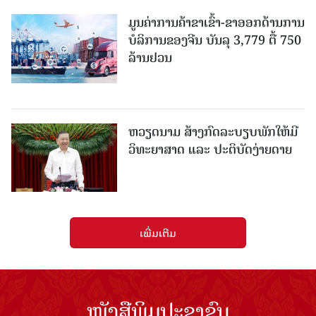
ມູນຄ່າການຄ້າຂາເຂົ້າ-ຂາອອກດ້ານການ
ບໍລິການຂອງຈີນ ບັນລຸ 3,779 ຕື້ 750
ລ້ານຢວນ
ຫວຽດນາມ ສ້າງກົດລະບຽບພັກໃຫ້ມີ
ວິທະຍາສາດ ແລະ ປະຕິບັດງ່າຍດາຍ
ເພີ່ມເຕີມ
ໜັງສືພິມປະຊາຊົນ