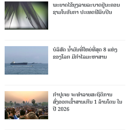
ພະຍາດໄຂ້ຍຸງລາຍລະບາດຢູ່ນະຄອນ
ຊາມໂບ​ອັນກາ ປະເທດຟີລິບປິນ
ບໍລິສັດ ນ້ຳມັນທີ່ໃຫຍ່ທີ່ສຸດ 8 ແຫ່ງ
ຂອງໂລກ ມີກຳໄລມະຫາສານ
ກຳປູເຈຍ ຈະທຳລາຍສະຖິຕິການ
ສົ່ງອອກເຂົ້າສານເກີນ 1 ລ້ານໂຕນ ໃນ
ປີ 2026