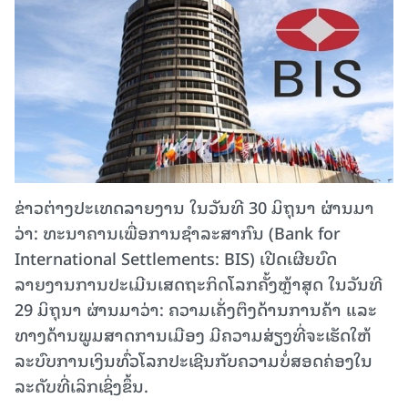
ຂ່າວຕ່າງປະເທດລາຍງານ ໃນວັນທີ 30 ມິຖຸນາ ຜ່ານມາ
ວ່າ: ທະນາຄານ​​ເພື່ອການຊຳລະສາກົນ (Bank for
International Settlements: BIS) ເປີດເຜີຍບົດ
ລາຍງານ​ການ​ປະ​ເມີນ​ເສດຖະກິດ​ໂລກ​ຄັ້ງ​ຫຼ້າ​ສຸດ​ ໃນ​ວັນ​ທີ
29 ມິຖຸນາ ຜ່ານມາ​ວ່າ: ຄວາມ​ເຄັ່ງ​ຕຶງ​ດ້ານ​ການ​ຄ້າ ​ແລະ​
ທາງ​ດ້ານພູມສາດການ​ເມືອງ​ ມີຄວາມສ່ຽງທີ່ຈະເຮັດໃຫ້
ລະບົບການເງິນທົ່ວໂລກປະເຊີນກັບຄວາມບໍ່ສອດຄ່ອງໃນ
ລະດັບທີ່ເລິກເຊິ່ງຂຶ້ນ.