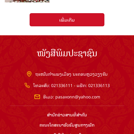
ເພີ່ມເຕີມ
ໜັງສືພິມປະຊາຊົນ
ຖະໜົນກຳແພງເມືອງ ນະຄອນຫຼວງວຽງຈັນ
ໂທລະສັບ: 021336111 - ແຟັກ: 021336113
ອີເມວ:
pasaxonn@yahoo.com
ສຳ​ນັກ​ຂ່າວ​ສານ​ທີ່​ສຳ​ຄັນ​
ຄະນະໂຄສະນາອົບຮົມ​ສູນ​ກາງ​ພັກ