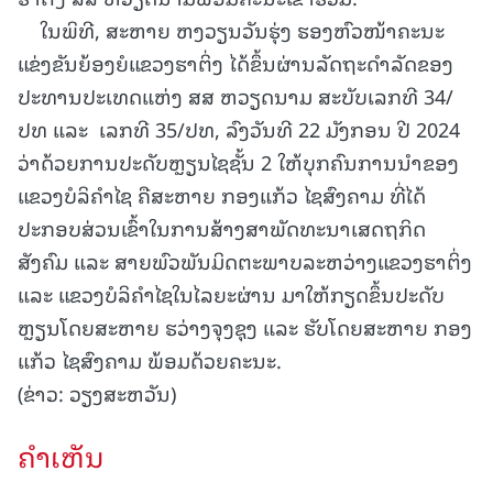
ໃນພິທີ, ສະຫາຍ ຫງວຽນວັນຮຸ່ງ ຮອງຫົວໜ້າຄະນະ
ແຂ່ງຂັນຍ້ອງຍໍແຂວງຮາຕິ່ງ ໄດ້ຂຶ້ນຜ່ານລັດຖະດຳລັດຂອງ
ປະທານປະເທດແຫ່ງ ສສ ຫວຽດນາມ ສະບັບເລກທີ 34/
ປທ ແລະ ເລກທີ 35/ປທ, ລົງວັນທີ 22 ມັງກອນ ປີ 2024
ວ່າດ້ວຍການປະດັບຫຼຽນໄຊຊັ້ນ 2 ໃຫ້ບຸກຄົນການນຳຂອງ
ແຂວງບໍລິຄຳໄຊ ຄືສະຫາຍ ກອງແກ້ວ ໄຊສົງຄາມ ທີ່ໄດ້
ປະກອບສ່ວນເຂົ້າໃນການສ້າງສາພັດທະນາເສດຖກິດ
ສັງຄົມ ແລະ ສາຍພົວພັນມິດຕະພາບລະຫວ່າງແຂວງຮາຕິ່ງ
ແລະ ແຂວງບໍລິຄຳໄຊໃນໄລຍະຜ່ານ ມາໃຫ້ກຽດຂຶ້ນປະດັບ
ຫຼຽນໂດຍສະຫາຍ ຮວ່າງຈຸງຊຸງ ແລະ ຮັບໂດຍສະຫາຍ ກອງ
ແກ້ວ ໄຊສົງຄາມ ພ້ອມດ້ວຍຄະນະ.
(ຂ່າວ: ວຽງສະຫວັນ)
ຄໍາເຫັນ