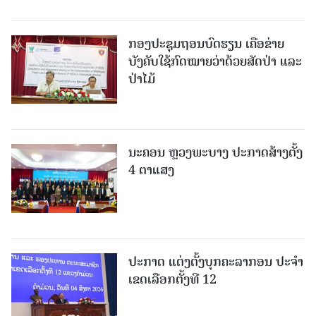
ກອງປະຊຸມຖອນບົດຮຽນ ເຄືອຂ່າຍ
ບັງຄັບໃຊ້ກົດໝາຍວ່າດ້ວຍສັດປ່າ ແລະ
ປ່າໄມ້
ນະຄອນ ຫຼວງພະບາງ ປະ​ກາດ​ສ້າງ​ຕັ້ງ
4 ຕາແສງ
ປະກາດ ແຕ່ງຕັ້ງບຸກຄະລາກອນ ປະຈໍາ
ເຂດເລືອກຕັ້ງທີ 12