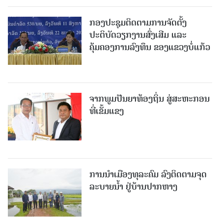
ກອງປະຊຸມຕິດຕາມການຈັດຕັ້ງ
ປະຕິບັດວຽກງານສົ່ງເສີມ ແລະ
ຄຸ້ມຄອງການລົງທຶນ ຂອງແຂວງບໍ່ແກ້ວ
ຈາກພູມປັນຍາທ້ອງຖິ່ນ ສູ່ສະຫະກອນ
ທີ່ເຂັ້ມແຂງ
ການນໍາເມືອງທຸລະຄົມ ລົງຕິດຕາມຈຸດ
ລະບາຍນໍ້າ ຢູ່ບ້ານປາກຫາງ