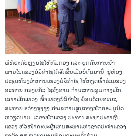
ພິທີປະດັບຫຼຽນໄຊໃຫ້ກົມກອງ ແລະ ບຸກຄົນການນຳ
ພາຍໃນແຂວງບໍລິຄຳໄຊໄດ້ຈັດຂຶ້ນເມື່ອບໍ່ດົນມານີ້ ຢູ່ຫ້ອງ
ປະຊຸມຫ້ອງວ່າການແຂວງບໍລິຄຳໄຊ ໃຫ້ກຽດເຂົ້າຮ່ວມຂອງ
ສະຫາຍ ກອງແກ້ວ ໄຊສົງຄາມ ກຳມະການສູນກາງພັກ
ເລຂາພັກແຂວງ ເຈົ້າແຂວງບໍລິຄຳໄຊ ພ້ອມດ້ວຍຄະນະ,
ສະຫາຍ ຮວ່າງຈຸງຊຸງ ກຳມະການສູນກາງພັກຄອມມູນິດ
ຫວຽດນາມ, ເລຂາພັກແຂວງ ປະທານສະພາປະຊາຊົນ
ແຂວງ ຫົວໜ້າຄະນະຜູ້ແທນສະພາແຫ່ງຊາດປະຈຳແຂວງ
ຮາຕິ່ງ ສສ ຫວຽດນາມພ້ອມຄະນະເຂົ້າຮ່ວມ.