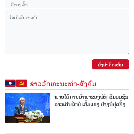
ສົ່ງຄໍາຄິດເຫັນ
ຂ່າວວັດທະນະທຳ-ສັງຄົມ
ພາຍໃຕ້ການນໍາພາຂອງພັກ ສື່ມວນຊົນ
ລາວເຕີບໃຫຍ່ ເຂັ້ມແຂງ ຢ່າງບໍ່ຢຸດຢັ້ງ