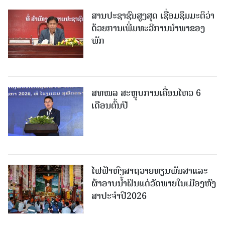
ສານປະຊາຊົນສູງສຸດ ເຊື່ອມຊຶມມະຕິວ່າ
ດ້ວຍການເພີ່ມທະວີການນຳພາຂອງ
ພັກ
ສທໜລ ສະຫຼຸບການເຄື່ອນໄຫວ 6
ເດືອນຕົ້ນປີ
ໄຟຟ້າຫົງສາຖວາຍທຽນພັນສາແລະ
ຜ້າອາບນໍ້າຝົນແດ່ວັດພາຍໃນເມືອງຫົງ
ສາປະຈໍາປີ2026