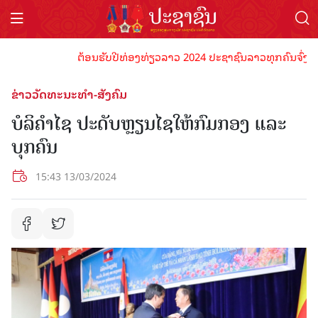
ຕ້ອນຮັບປີທ່ອງທ່ຽວລາວ 2024 ປະຊາຊົນລາວທຸກຄົນຈົ່ງພ້ອມເປ
ຂ່າວວັດທະນະທຳ-ສັງຄົມ
ບໍລິຄຳໄຊ ປະດັບຫຼຽນໄຊໃຫ້ກົມກອງ ແລະ
ບຸກຄົນ
15:43 13/03/2024