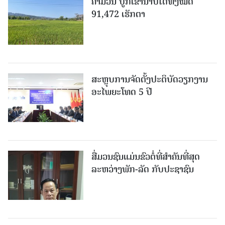
ຄໍາມ່ວນ ປູກເຂົ້ານາປີໄດ້ທັງໝົດ
91,472 ເຮັກຕາ
ສະຫຼຸບການຈັດຕັ້ງປະຕິບັດວຽກງານ
ອະໄພຍະໂທດ 5 ປີ
ສື່ມວນຊົນແມ່ນຂົວຕໍ່ທີ່ສໍາຄັນທີ່ສຸດ
ລະຫວ່າງພັກ-ລັດ ກັບປະຊາຊົນ