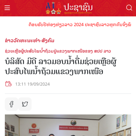
ຕ້ອນຮັບປີທ່ອງທ່ຽວລາວ 2024 ປະຊາຊົນລາວທຸກຄົນຈົ່ງພ້ອມເປັນເ
ຂ່າວວັດທະນະທຳ-ສັງຄົມ
ຊ່ວຍເຫຼືອຜູ້ປະສົບໄພນໍ້າຖ້ວມຢູ່ແຂວງພາກເໜືອຂອງ ສປປ ລາວ
ບໍລິສັດ ມີດີ ລາວມອບນໍ້າດື່ມຊ່ວຍເຫຼືອຜູ້
ປະສົບໄພນໍ້າຖ້ວມແຂວງພາກເໜືອ
13:11 19/09/2024