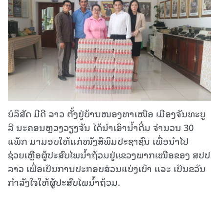
ບໍລິສັດ ມີດີ ລາວ ຕັ້ງຢູ່ບ້ານໜອງທາເໝືອ ເມືອງຈັນທະບູ
ລີ ນະຄອນຫຼວງວຽງຈັນ ໄດ້ນຳເອົານໍ້າດື່ມ ຈຳນວນ 30
ແພັກ ມາມອບໃຫ້ແກ່ໜັງສືພິມປະຊາຊົນ ເພື່ອນຳໄປ
ຊ່ວຍເຫຼືອຜູ້ປະສົບໄພນໍ້າຖ້ວມຢູ່ແຂວງພາກເໜືອຂອງ ສປປ
ລາວ ເພື່ອເປັນການປະກອບສ່ວນແບ່ງເບົາ ແລະ ເປັນຂວັນ
ກຳລັງໃຈໃຫ້ຜູ້ປະສົບໄພນໍ້າຖ້ວມ.