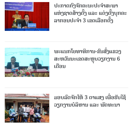
ປະກາດກົງຈັກຄະນະປະຈໍາສະພາ
ແຫ່ງຊາດສ້າງຕັ້ງ ແລະ ແຕ່ງຕັ້ງບຸກຄະ
ລາກອນປະຈໍາ 3 ເຂດເລືອກຕັ້ງ
ພະແນກໂຍທາທິການ-ຂົນສົ່ງແຂວງ
ສະຫວັນນະເຂດສະຫຼຸບວຽກງານ 6
ເດືອນ
ມອບລົດຈັກໃຫ້ 3 ຕາແສງ ເພື່ອຮັບໃຊ້
ວຽກງານບໍລິຫານ ແລະ ພັດທະນາ