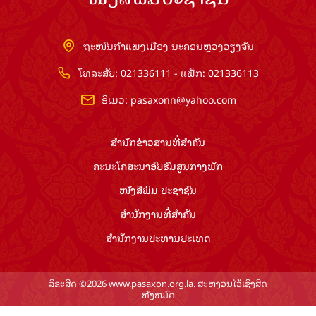
ຖະໜົນກຳແພງເມືອງ ນະຄອນຫຼວງວຽງຈັນ
ໂທລະສັບ: 021336111 - ແຟັກ: 021336113
ອີເມວ:
pasaxonn@yahoo.com
ສຳ​ນັກ​ຂ່າວ​ສານ​ທີ່​ສຳ​ຄັນ​
ຄະນະໂຄສະນາອົບຮົມ​ສູນ​ກາງ​ພັກ
ໜັງສືພິມ ປະ​ຊາ​ຊົນ
ສຳ​ນັກ​ງານ​ທີ່​ສຳ​ຄັນ
ສຳ​ນັກ​ງານ​ປະ​ທານ​ປະ​ເທດ
ລິຂະສິດ ©2026 www.pasaxon.org.la. ສະຫງວນໄວ້ເຊິງສິດ
ທັງຫມົດ