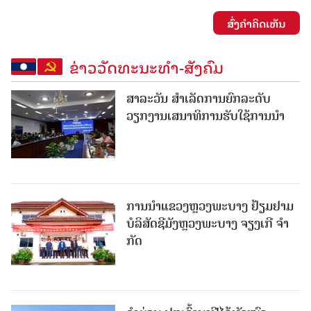
ສົ່ງຄໍາຄິດເຫັນ
ຂ່າວວັດທະນະທຳ-ສັງຄົມ
ສາລະວັນ ສໍາເລັດການຍົກລະດັບ
ວຽກງານເສນາທິການຮັບໃຊ້ການນໍາ
ການນຳແຂວງຫຼວງພະບາງ ຢ້ຽມ​ຢາມ
ບໍ​ລິ​ສັດຊີມັງຫຼວງພະບາງ ຈຽງເກີ ຈໍາ
ກັດ