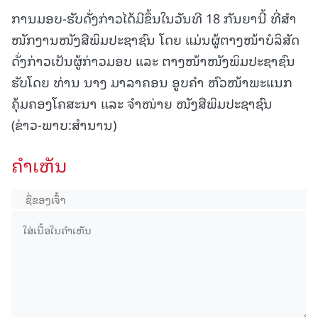
ການມອບ-ຮັບດັ່ງກ່າວໄດ້ມີຂຶ້ນໃນວັນທີ 18 ກັນຍານີ້ ທີ່ສຳ
ໜັກງານໜັງສືພິມປະຊາຊົນ ໂດຍ ແມ່ນຜູ້ຕາງໜ້າບໍລິສັດ
ດັ່ງກ່າວເປັນຜູ້ກ່າວມອບ ແລະ ຕາງໜ້າໜັງພິມປະຊາຊົນ
ຮັບໂດຍ ທ່ານ ນາງ ມາລາຄອນ ອູບຄຳ ຫົວໜ້າພະແນກ
ຄຸ້ມຄອງໂຄສະນາ ແລະ ຈຳໜ່າຍ ໜັງສືພິມປະຊາຊົນ
(ຂ່າວ-ພາບ:ສຳນານ)
ຄໍາເຫັນ