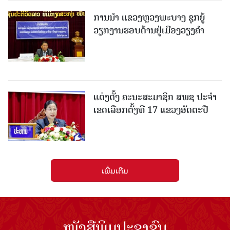
ການນຳ ແຂວງຫຼວງພະບາງ ຊຸກຍູ້
ວຽກງານຮອບດ້ານຢູ່ເມືອງວຽງຄໍາ
ແຕ່ງຕັ້ງ ຄະນະສະມາຊິກ ສພຊ ປະຈຳ
ເຂດເລືອກຕັ້ງທີ 17 ແຂວງອັດຕະປື
ເພີ່ມເຕີມ
ໜັງສືພິມປະຊາຊົນ