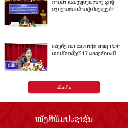
ການນຳ ແຂວງຫຼວງພະບາງ ຊຸກຍູ້
ວຽກງານຮອບດ້ານຢູ່ເມືອງວຽງຄໍາ
ແຕ່ງຕັ້ງ ຄະນະສະມາຊິກ ສພຊ ປະຈຳ
ເຂດເລືອກຕັ້ງທີ 17 ແຂວງອັດຕະປື
ເພີ່ມເຕີມ
ໜັງສືພິມປະຊາຊົນ