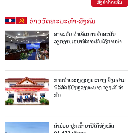
ສົ່ງຄໍາຄິດເຫັນ
ຂ່າວວັດທະນະທຳ-ສັງຄົມ
ສາລະວັນ ສໍາເລັດການຍົກລະດັບ
ວຽກງານເສນາທິການຮັບໃຊ້ການນໍາ
ການນຳແຂວງຫຼວງພະບາງ ຢ້ຽມ​ຢາມ
ບໍ​ລິ​ສັດຊີມັງຫຼວງພະບາງ ຈຽງເກີ ຈໍາ
ກັດ
ຄໍາມ່ວນ ປູກເຂົ້ານາປີໄດ້ທັງໝົດ