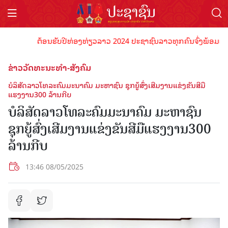
ຕ້ອນຮັບປີທ່ອງທ່ຽວລາວ 2024 ປະຊາຊົນລາວທຸກຄົນຈົ່ງພ້ອມເປັນເຈົ້
ຂ່າວວັດທະນະທຳ-ສັງຄົມ
ບໍລິສັດລາວໂທລະຄົມມະນາຄົມ ມະຫາຊົນ ຊຸກຍູ້ສົ່ງເສີມງານແຂ່ງຂັນສີມື
ແຮງງານ300 ລ້ານກີບ
ບໍລິສັດລາວໂທລະຄົມມະນາຄົມ ມະຫາຊົນ
ຊຸກຍູ້ສົ່ງເສີມງານແຂ່ງຂັນສີມືແຮງງານ300
ລ້ານກີບ
13:46 08/05/2025