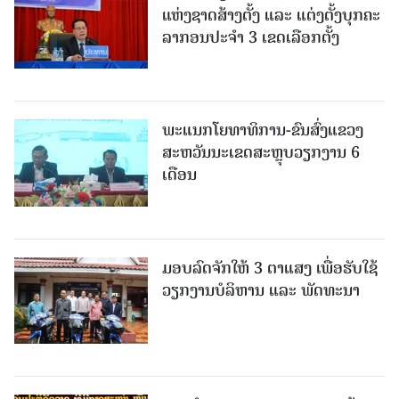
ແຫ່ງຊາດສ້າງຕັ້ງ ແລະ ແຕ່ງຕັ້ງບຸກຄະ
ລາກອນປະຈໍາ 3 ເຂດເລືອກຕັ້ງ
ພະແນກໂຍທາທິການ-ຂົນສົ່ງແຂວງ
ສະຫວັນນະເຂດສະຫຼຸບວຽກງານ 6
ເດືອນ
ມອບລົດຈັກໃຫ້ 3 ຕາແສງ ເພື່ອຮັບໃຊ້
ວຽກງານບໍລິຫານ ແລະ ພັດທະນາ