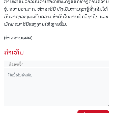
ກຳມະກອນລາວບັນດາເຜົ່າໄດ້ສະແດງອອກທາງດ້ານຄວາມ
ຮູ້, ຄວາມສາມາດ, ທັກສະສີມື ທັງເປັນການຊຸກຍູ້ສົ່ງເສີມໃຫ້
ບັນດາຊາວໜຸ່ມເຫັນຄວາມສຳຄັນໃນການຝຶກວິຊາຊີບ ແລະ
ພັດທະນາສີມືແຮງງານໃຫ້ຫຼາຍຂຶ້ນ.
(ຂ່າວສານຮສສ)
ຄໍາເຫັນ