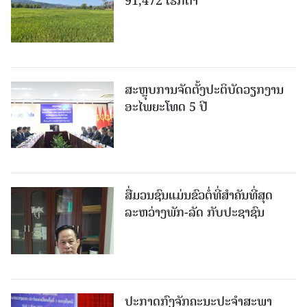
91,472 ເຮັກຕາ
ສະຫຼຸບການຈັດຕັ້ງປະຕິບັດວຽກງານ
ອະໄພຍະໂທດ 5 ປີ
ສື່ມວນຊົນແມ່ນຂົວຕໍ່ທີ່ສໍາຄັນທີ່ສຸດ
ລະຫວ່າງພັກ-ລັດ ກັບປະຊາຊົນ
ປະກາດກົງຈັກຄະນະປະຈໍາສະພາ