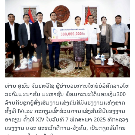
ທ່ານ ສຸພົນ ຈັນທະວີໄຊ ຜູ້ອຳນວຍການໃຫຍ່ບໍລິສັດລາວໂທ
ລະຄົມມະນາຄົມ ມະຫາຊົນ ພ້ອມຄະນະໄດ້ມອບເງິນ300
ລ້ານກີບຊຸກຍູ້ສົ່ງເສີມງານແຂ່ງຂັນສີມືແຮງງານແຫ່ງຊາດ
ຄັ້ງທີ IVແລະ ກະກຽມເຂົ້າຮ່ວມການແຂ່ງຂັນສີມືແຮງງານ
ອາຊຽນ ຄັ້ງທີ XIV ໃນວັນທີ 7 ພຶດສະພາ 2025 ທີ່ກະຊວງ
ແຮງງານ ແລະ ສະຫວັດດີການ-ສັງຄົມ, ເປັນກຽດຮັບໂດຍ