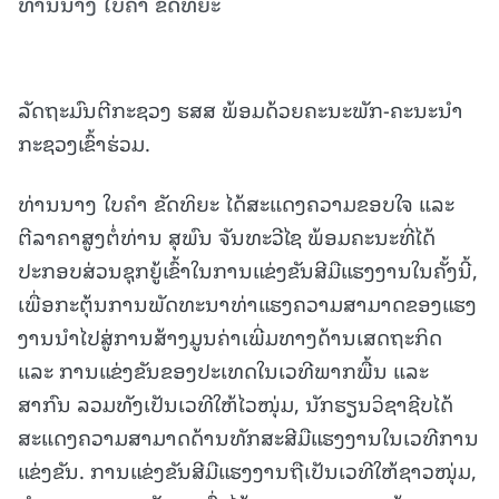
ທ່ານນາງ ໃບຄໍາ ຂັດທິຍະ
ລັດຖະມົນຕີກະຊວງ ຮສສ ພ້ອມດ້ວຍຄະນະພັກ-ຄະນະນຳ
ກະຊວງເຂົ້າຮ່ວມ.
ທ່ານນາງ ໃບຄຳ ຂັດທິຍະ ໄດ້ສະແດງຄວາມຂອບໃຈ ແລະ
ຕີລາຄາສູງຕໍ່ທ່ານ ສຸພົນ ຈັນທະວີໄຊ ພ້ອມຄະນະທີ່ໄດ້
ປະກອບສ່ວນຊຸກຍູ້ເຂົ້າໃນການແຂ່ງຂັນສີມືແຮງງານໃນຄັ້ງນີ້,
ເພື່ອກະຕຸ້ນການພັດທະນາທ່າແຮງຄວາມສາມາດຂອງແຮງ
ງານນໍາໄປສູ່ການສ້າງມູນຄ່າເພີ່ມທາງດ້ານເສດຖະກິດ
ແລະ ການແຂ່ງຂັນຂອງປະເທດໃນເວທີພາກພື້ນ ແລະ
ສາກົນ ລວມທັງເປັນເວທີໃຫ້ໄວໜຸ່ມ, ນັກຮຽນວິຊາຊີບໄດ້
ສະແດງຄວາມສາມາດດ້ານທັກສະສີມືແຮງງານໃນເວທີການ
ແຂ່ງຂັນ. ການແຂ່ງຂັນສີມືແຮງງານຖືເປັນເວທີໃຫ້ຊາວໜຸ່ມ,