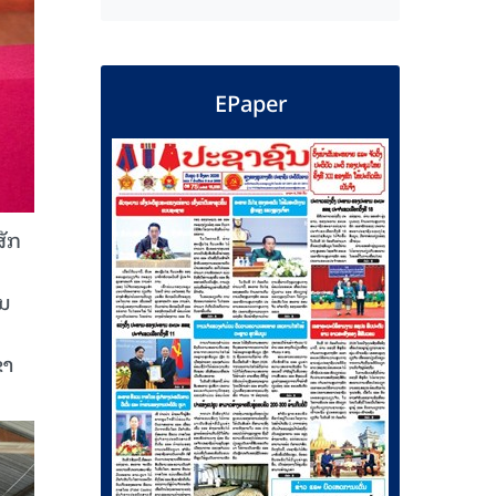
EPaper
ສັກ
ານ
ຂາ