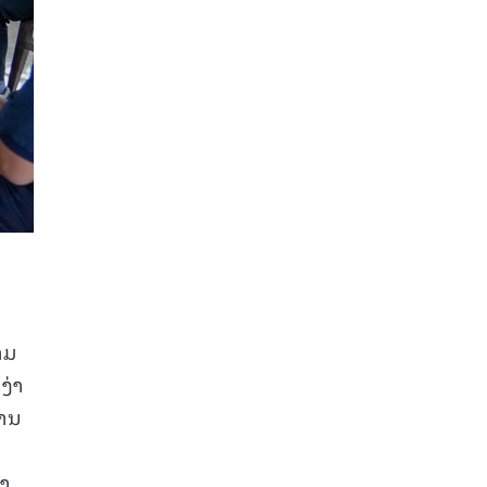
າມ
ງ່າ
ສານ
່າ