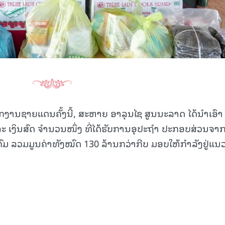
ກງານຊາຍແດນຄັ້ງນີ້, ສະຫາຍ ອາລຸນໄຊ ສູນນະລາດ ໄດ້ນຳເອົາ
 ແລະ ເງິນສົດ ຈຳນວນໜຶ່ງ ທີ່ໄດ້ຮັບການອຸປະຖຳ ປະກອບສ່ວນຈາ
ຄົມ ລວມມູນຄ່າທັງໝົດ 130 ລ້ານກວ່າກີບ ມອບໃຫ້ກຳລັງຢູ່ແນ