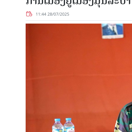
ການເມືອງຢູ່ເມືອງມຸນລະປ
11:44 28/07/2025