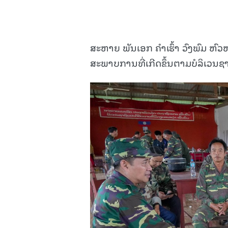
ສະຫາຍ ພັນເອກ ຄຳເຮົ້າ ວົງພົມ 
ສະພາບການທີ່ເກີດຂຶ້ນຕາມບໍລິເວນຊ