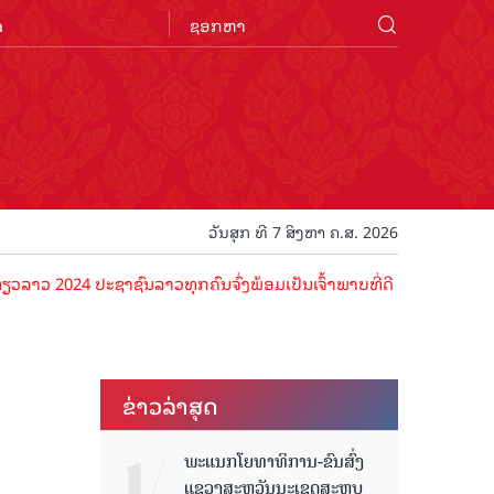
n
ວັນສຸກ ທີ 7 ສິງຫາ ຄ.ສ. 2026
ປະຊາຊົນລາວທຸກຄົນຈົ່ງພ້ອມເປັນເຈົ້າພາບທີ່ດີ ຕ້ອນຮັບນັກທ່ອງທ່ຽວດ້ວຍໄ
ຂ່າວ​ລ່າ​ສຸດ
ພະແນກໂຍທາທິການ-ຂົນສົ່ງ
ແຂວງສະຫວັນນະເຂດສະຫຼຸບ