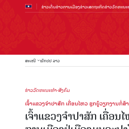
ຂ່າວເດັ່ນ
ຂ່າວການເມືອງ
ຂ່າວເສດຖະກິດ
ຂ່າວວັດທະນະທ
ສະເໜີ
ພັກປປ ລາວ
ຂ່າວວັດທະນະທຳ-ສັງຄົມ
ເຈົ້າແຂວງຈຳປາສັກ ເຄື່ອນໄຫວ ຊຸກຍູ້ວຽກງານກໍ
ເຈົ້າແຂວງຈຳປາສັກ ເຄື່ອນ