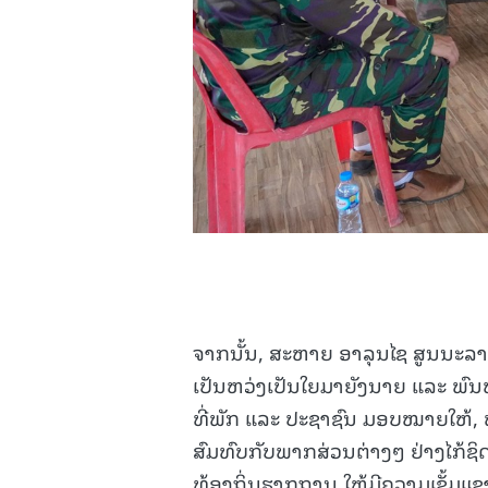
ຈາກນັ້ນ, ສະຫາຍ ອາລຸນໄຊ ສູນນະລາດ
ເປັນຫວ່ງເປັນໃຍມາຍັງນາຍ ແລະ ພົນທ
ທີ່ພັກ ແລະ ປະຊາຊົນ ມອບໝາຍໃຫ້,
ສົມທົບກັບພາກສ່ວນຕ່າງໆ ຢ່າງໄກ້ຊ
ທ້ອງຖິ່ນຮາກຖານ ໃຫ້ມີຄວາມເຂັ້ມແຂງ