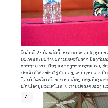
ໃນວັນທີ 27 ກໍລະກົດນີ້, ສະຫາຍ ອາລຸນໄຊ ສູນ
ປະທານຄະນະກຳມະການປ້ອງກັນຊາດ ປ້ອງກັນຄວາມ
ຮາກຖານການເມືອງ ແລະ ວຽກງານຊາຍແດນ, ພ້ອ
ນັກຮົບ ທີ່ເຮັດໜ້າທີ່ຢູ່ກົມກອງ, ຮາກຖານ ເຂດ
ວິລະຕູ່ ວໍລະຈິດ ຫົວໜ້າການເມືອງ ກອງບັນຊາ
ພັກເມືອງມຸນລະປາໂມກ, ມີ ການນຳຂອງແຂວງ ແລະ