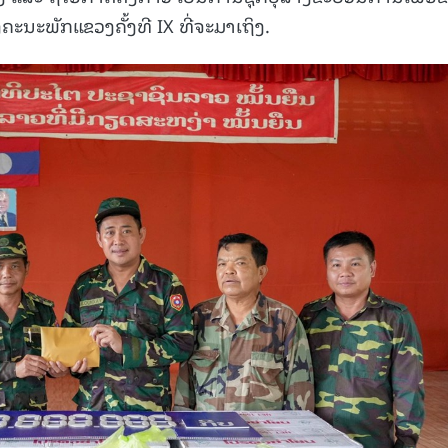
ະນະພັກແຂວງຄັ້ງທີ IX ທີ່ຈະມາເຖິງ.