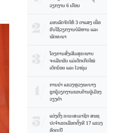
ວຽກງານ 6 ເດືອນ
ມອບລົດຈັກໃຫ້ 3 ຕາແສງ ເພື່ອ
ຮັບໃຊ້ວຽກງານບໍລິຫານ ແລະ
ພັດທະນາ
ໂຄງການສົ່ງເສີມສຸຂະພາບ
ຈະເລີນພັນ ແມ່ເດັກເກີດໃໝ່
ເດັກນ້ອຍ ແລະ ໄວໜຸ່ມ
ການນຳ ແຂວງຫຼວງພະບາງ
ຊຸກຍູ້ວຽກງານຮອບດ້ານຢູ່ເມືອງ
ວຽງຄໍາ
ແຕ່ງຕັ້ງ ຄະນະສະມາຊິກ ສພຊ
ປະຈຳເຂດເລືອກຕັ້ງທີ 17 ແຂວງ
ອັດຕະປື