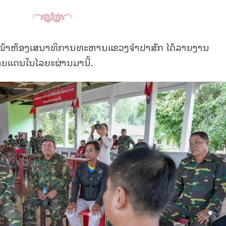
ຫົວໜ້າຫ້ອງເສນາທິການທະຫານແຂວງຈຳປາສັກ ໄດ້ລາຍງານ
າຍແດນໃນໄລຍະຜ່ານມານີ້.