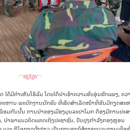
 ໄດ້ມີຄຳເຫັນໂອ້ລົມ ໂດຍໄດ້ນຳເອົາຄວາມອົບອຸ່ນຮັກແພງ, ຄວ
ະຫານ ພະນັກງານນັກຮົບ ທີ່ເຮັດສໍາເລັດໜ້າທີ່ອັນມີກຽດສະຫ
 ພ້ອມກັນນັ້ນ ການນຳຂອງເມືອງມຸນລະປາໂມກ ຕ້ອງມີການປະ
ິດ, ນຳພາແນວຄິດແທດເຖິງປະຊາຊົນ, ປັບປຸງກໍາລັງກອງຫຼອນ
 ແລະ ຖືໂອກາດດັ່ງກ່າວ ເປັນການຊຸກຍຸ້ສ້າງຂະບວນການເພື່ອຂໍ