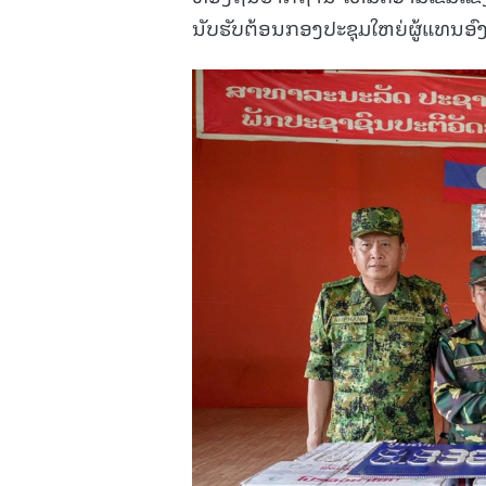
ນັບຮັບຕ້ອນກອງປະຊຸມໃຫຍ່ຜູ້ແທນອົງຄ