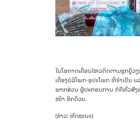
ໃນໂອກາດເຄື່ອນໄຫວຕິດຕາມຊຸກຍູ້ວຽ
ເຄື່ອງບໍລິໂພກ-ອຸປະໂພກ ທີ່ຈຳເປັນ
ພາກສ່ວນ ຜູ້ປະກອບການ ກໍຄືທົ່ວສັງ
ໜ້າ ອີກດ້ວຍ.
(ຂ່າວ: ທັດຊະນະ)