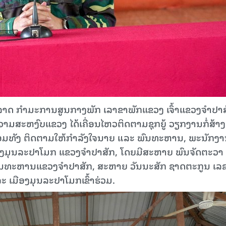
ນະລາດ ກຳມະການສູນກາງພັກ ເລາຂາພັກແຂວງ ເຈົ້າແຂວງຈຳປາ
ສະຫງົບແຂວງ ໄດ້ເຄື່ອນໄຫວຕິດຕາມຊຸກຍູ້ ວຽກງານກໍ່ສ້າງ
ມທັງ ຕິດຕາມໃຫ້ກຳລັງໃຈນາຍ ແລະ ພົນທະຫານ, ພະນັກງ
ເມືອງມຸນລະປາໂມກ ແຂວງຈໍາປາສັກ, ໂດຍມີສະຫາຍ ພົນຈັດຕະວາ
ການທະຫານແຂວງຈໍາປາສັກ, ສະຫາຍ ວັນນະສັກ ຊາດຕະກູນ ເລ
 ເມືອງມຸນລະປາໂມກເຂົ້າຮ່ວມ.