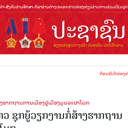
ຳ-ສັງຄົມ
ຂ່າວສືກສາ-ກິລາ
ຂ່າວຕ່າງປະເທດ
ຂ່າວທ່ອງທ່ຽວ
ຂ່າວການຮ່ວມມື
Logi
ຕ້ອນຮັບປີທ່ອງທ່ຽວລາວ 2024 
່ສ້າງຮາກຖານການເມືອງຢູ່ເມືອງມຸນລະປາໂມກ
ໄຫວ ຊຸກຍູ້ວຽກງານກໍ່ສ້າງຮາກຖານ