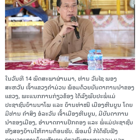
ໃນວັນທີ 14 ພຶດສະພາຜ່ານມາ, ທ່ານ ວັນໄຊ ພອງ
ສະຫວັນ ເຈົ້າແຂວງຄໍາມ່ວນ ພ້ອມດ້ວຍບັນດາການນຳຂອງ
ແຂວງ, ພະແນກການກ່ຽວຂ້ອງ ໄດ້ລົງພົບປະພໍ່ແມ່
ປະຊາຊົນບ້ານນາໂພ ແລະ ບ້ານທ່າໝີ ເມືອງຫີນບູນ ໂດຍ
ມີທ່ານ ຄຳສິງ ອໍລະວັນ ເຈົ້າເມືອງຫີນບູນ, ມີບັນດາການ
ນຳຂອງເມືອງ, ອຳນາດການປົກຄອງ ແລະ ພໍ່ແມ່ປະຊາຊົນ
ທັງສອງບ້ານໃຫ້ການຕ້ອນຮັບ. ພ້ອມນີ້ ກໍໄດ້ຮັບຟັງ
ການລາຍງານໂດຍສັງເຂບ ກ່ຽວກັບສະພາບລວມ ແລະ