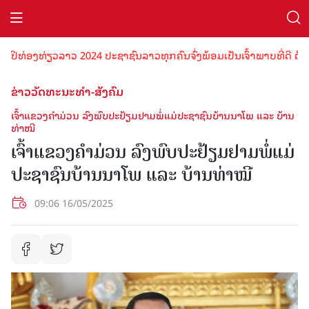
ປີທ່ອງທ່ຽວລາວ 2024 ປະຊາຊົນລາວທຸກຄົນຈົ່ງພ້ອມເປັນເຈົ້າພາບທີ່ດີ ຕ້ອນ
ຂ່າວວັດທະນະທຳ-ສັງຄົມ
ເຈົ້າແຂວງຄຳມ່ວນ ລົງພົບປະຢ້ຽມຢາມພໍ່ແມ່ປະຊາຊົນບ້ານນາໂພ ແລະ ບ້ານ
ທ່າໝີ
ເຈົ້າແຂວງຄຳມ່ວນ ລົງພົບປະຢ້ຽມຢາມພໍ່ແມ່
ປະຊາຊົນບ້ານນາໂພ ແລະ ບ້ານທ່າໝີ
09:06 16/05/2025