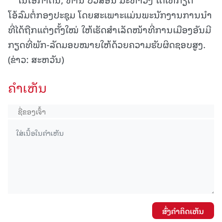
ໂອ້ລົມຕໍ່ກອງປະຊຸມ ໂດຍສະເພາະແມ່ນພະນັກງານການນຳ
ທີ່ໄດ້ຖືກແຕ່ງຕັ້ງໃໝ່ ໃຫ້ເຮັດສຳເລັດໜ້າທີ່ການເມືອງອັນມີ
ກຽດທີ່ພັກ-ລັດມອບໝາຍໃຫ້ດ້ວຍຄວາມຮັບຜິດຊອບສູງ.
(ຂ່າວ: ສະຫວັນ)
ຄໍາເຫັນ
ສົ່ງຄໍາຄິດເຫັນ