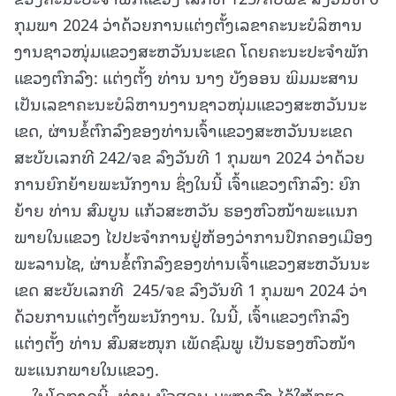
ກຸມພາ 2024 ວ່າດ້ວຍການແຕ່ງຕັ້ງເລຂາຄະນະບໍລິຫານ
ງານຊາວໜຸ່ມແຂວງສະຫວັນນະເຂດ ໂດຍຄະນະປະຈຳພັກ
ແຂວງຕົກລົງ: ແຕ່ງຕັ້ງ ທ່ານ ນາງ ບັງອອນ ພິມມະສານ
ເປັນເລຂາຄະນະບໍລິຫານງານຊາວໜຸ່ມແຂວງສະຫວັນນະ
ເຂດ, ຜ່ານຂໍ້ຕົກລົງຂອງທ່ານເຈົ້າແຂວງສະຫວັນນະເຂດ
ສະບັບເລກທີ 242/ຈຂ ລົງວັນທີ 1 ກຸມພາ 2024 ວ່າດ້ວຍ
ການຍົກຍ້າຍພະນັກງານ ຊຶ່ງໃນນີ້ ເຈົ້າແຂວງຕົກລົງ: ຍົກ
ຍ້າຍ ທ່ານ ສົມບູນ ແກ້ວສະຫວັນ ຮອງຫົວໜ້າພະແນກ
ພາຍໃນແຂວງ ໄປປະຈຳການຢູ່ຫ້ອງວ່າການປົກຄອງເມືອງ
ພະລານໄຊ, ຜ່ານຂໍ້ຕົກລົງຂອງທ່ານເຈົ້າແຂວງສະຫວັນນະ
ເຂດ ສະບັບເລກທີ 245/ຈຂ ລົງວັນທີ 1 ກຸມພາ 2024 ວ່າ
ດ້ວຍການແຕ່ງຕັ້ງພະນັກງານ. ໃນນີ້, ເຈົ້າແຂວງຕົກລົງ
ແຕ່ງຕັ້ງ ທ່ານ ສົມສະໜຸກ ເພັດຊົມພູ ເປັນຮອງຫົວໜ້າ
ພະແນກພາຍໃນແຂວງ.
ໃນໂອກາດນີ້, ທ່ານ ບົວສອນ ມະຫາວົງ ໄດ້ໃຫ້ກຽດ