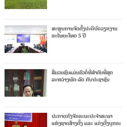
ສະຫຼຸບການຈັດຕັ້ງປະຕິບັດວຽກງານ
ອະໄພຍະໂທດ 5 ປີ
ສື່ມວນຊົນແມ່ນຂົວຕໍ່ທີ່ສໍາຄັນທີ່ສຸດ
ລະຫວ່າງພັກ-ລັດ ກັບປະຊາຊົນ
ປະກາດກົງຈັກຄະນະປະຈໍາສະພາ
ແຫ່ງຊາດສ້າງຕັ້ງ ແລະ ແຕ່ງຕັ້ງບຸກຄະ