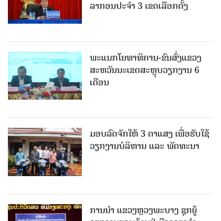
ລາກອນປະຈໍາ 3 ເຂດເລືອກຕັ້ງ
ພະແນກໂຍທາທິການ-ຂົນສົ່ງແຂວງ
ສະຫວັນນະເຂດສະຫຼຸບວຽກງານ 6
ເດືອນ
ມອບລົດຈັກໃຫ້ 3 ຕາແສງ ເພື່ອຮັບໃຊ້
ວຽກງານບໍລິຫານ ແລະ ພັດທະນາ
ການນຳ ແຂວງຫຼວງພະບາງ ຊຸກຍູ້