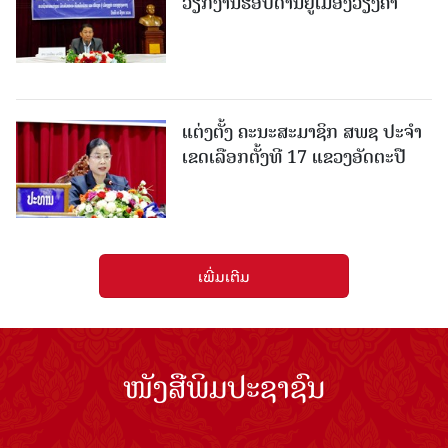
ວຽກງານຮອບດ້ານຢູ່ເມືອງວຽງຄໍາ
ແຕ່ງຕັ້ງ ຄະນະສະມາຊິກ ສພຊ ປະຈຳ
ເຂດເລືອກຕັ້ງທີ 17 ແຂວງອັດຕະປື
ເພີ່ມເຕີມ
ໜັງສືພິມປະຊາຊົນ