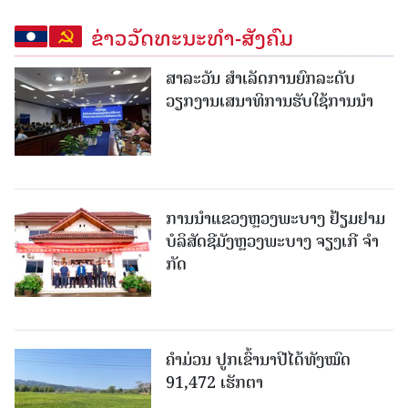
ຂ່າວວັດທະນະທຳ-ສັງຄົມ
ສາລະວັນ ສໍາເລັດການຍົກລະດັບ
ວຽກງານເສນາທິການຮັບໃຊ້ການນໍາ
ການນຳແຂວງຫຼວງພະບາງ ຢ້ຽມ​ຢາມ
ບໍ​ລິ​ສັດຊີມັງຫຼວງພະບາງ ຈຽງເກີ ຈໍາ
ກັດ
ຄໍາມ່ວນ ປູກເຂົ້ານາປີໄດ້ທັງໝົດ
91,472 ເຮັກຕາ