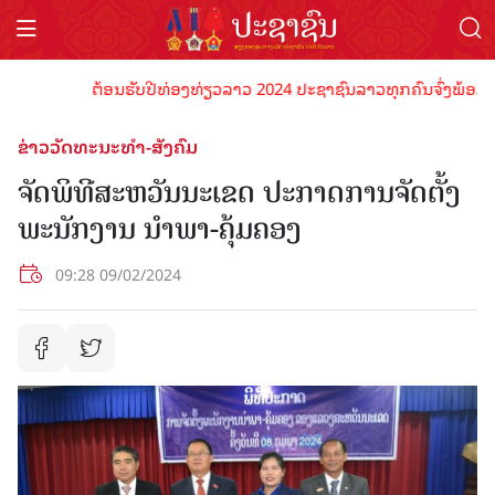
ຕ້ອນຮັບປີທ່ອງທ່ຽວລາວ 2024 ປະຊາຊົນລາວທຸກຄົນຈົ່ງພ້ອມເປັນເຈ
ຂ່າວວັດທະນະທຳ-ສັງຄົມ
ຈັດພິທີສະຫວັນນະເຂດ ປະກາດການຈັດຕັ້ງ
ພະນັກງານ ນຳພາ-ຄຸ້ມຄອງ
09:28 09/02/2024