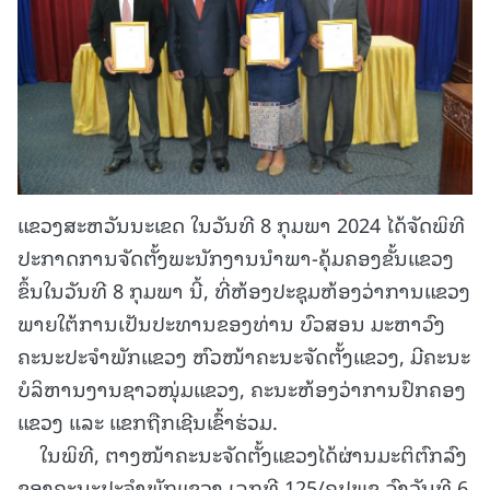
ແຂວງສະຫວັນນະເຂດ ໃນວັນທີ 8 ກຸມພາ 2024 ໄດ້ຈັດພິທີ
ປະກາດການຈັດຕັ້ງພະນັກງານນໍາພາ-ຄຸ້ມຄອງຂັ້ນແຂວງ
ຂຶ້ນໃນວັນທີ 8 ກຸມພາ ນີ້, ທີ່ຫ້ອງປະຊຸມຫ້ອງວ່າການແຂວງ
ພາຍໃຕ້ການເປັນປະທານຂອງທ່ານ ບົວສອນ ມະຫາວົງ
ຄະນະປະຈຳພັກແຂວງ ຫົວໜ້າຄະນະຈັດຕັ້ງແຂວງ, ມີຄະນະ
ບໍລິຫານງານຊາວໜຸ່ມແຂວງ, ຄະນະຫ້ອງວ່າການປົກຄອງ
ແຂວງ ແລະ ແຂກຖືກເຊີນເຂົ້າຮ່ວມ.
ໃນພິທີ, ຕາງໜ້າຄະນະຈັດຕັ້ງແຂວງໄດ້ຜ່ານມະຕິຕົກລົງ
ຂອງຄະນະປະຈຳພັກແຂວງ ເລກທີ 125/ຄປພຂ ລົງວັນທີ 6