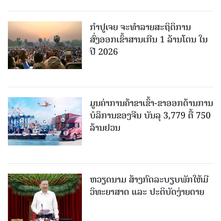
ກຳປູເຈຍ ຈະທຳລາຍສະຖິຕິການ
ສົ່ງອອກເຂົ້າສານເກີນ 1 ລ້ານໂຕນ ໃນ
ປີ 2026
ມູນຄ່າການຄ້າຂາເຂົ້າ-ຂາອອກດ້ານການ
ບໍລິການຂອງຈີນ ບັນລຸ 3,779 ຕື້ 750
ລ້ານຢວນ
ຫວຽດນາມ ສ້າງກົດລະບຽບພັກໃຫ້ມີ
ວິທະຍາສາດ ແລະ ປະຕິບັດງ່າຍດາຍ