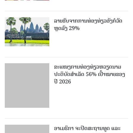
ລາຍຮັບຈາກການທ່ອງທ່ຽວອັງກໍວັດ
ຫຼດລົງ 29%
ຂະ​ແໜງ​ການ​ທ່ອງ​ທ່ຽວຫວຽດນາມ ​
ປະ​ຕິ​ບັດ​ສຳ​ເລັດ 56% ເປົ້າ​ໝາຍຂອງ
ປີ 2026
ອາເມຣິກາ ຈະປິດສະຖານທູດ ແ​ລະ