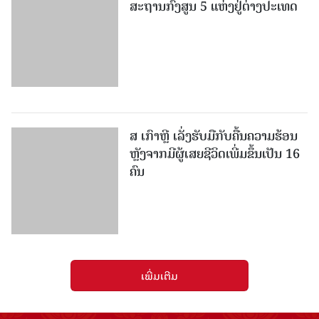
ສະຖານກົງສູນ 5 ແຫ່ງ​ຢູ່​ຕ່າງ​ປະ​ເທດ
ສ ເກົາຫຼີ ເລັ່ງຮັບມືກັບຄື້ນຄວາມຮ້ອນ
ຫຼັງຈາກມີຜູ້ເສຍຊີວິດເພີ່ມຂຶ້ນເປັນ 16
ຄົນ
ເພີ່ມເຕີມ