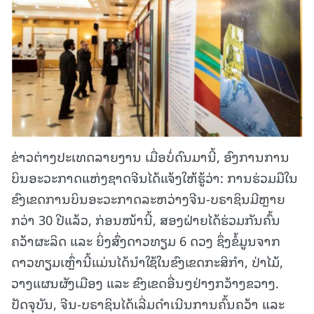
ຂ່າວຕ່າງປະເທດລາຍງານ ເມື່ອບໍ່ດົນມານີ້, ອົງການການ
ບິນອະວະກາດແຫ່ງຊາດຈີນໄດ້ແຈ້ງໃຫ້ຮູ້ວ່າ: ການຮ່ວມມືໃນ
ຂົງເຂດການບິນອະວະກາດລະຫວ່າງຈີນ-ບຣາຊິນມີຫຼາຍ
ກວ່າ 30 ປີແລ້ວ, ກ່ອນໜ້ານີ້, ສອງຝ່າຍໄດ້ຮ່ວມກັນຄົ້ນ
ຄວ້າຜະລິດ ແລະ ຍິ່ງສົ່ງດາວທຽມ 6 ດວງ ຊຶ່ງຂໍ້ມູນຈາກ
ດາວທຽມເຫຼົ່ານີ້ແມ່ນໄດ້ນໍາໃຊ້ໃນຂົງເຂດກະສິກໍາ, ປ່າໄມ້,
ວາງແຜນຜັງເມືອງ ແລະ ຂົງເຂດອື່ນໆຢ່າງກວ້າງຂວາງ.
ປັດຈຸບັນ, ຈີນ-ບຣາຊິນໄດ້ເລີ່ມດໍາເນີນການຄົ້ນຄວ້າ ແລະ