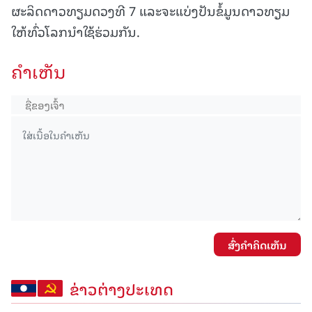
ຜະລິດດາວທຽມດວງທີ 7 ແລະຈະແບ່ງປັນຂໍ້ມູນດາວທຽມ
ໃຫ້ທົ່ວໂລກນໍາໃຊ້ຮ່ວມກັນ.
ຄໍາເຫັນ
ສົ່ງຄໍາຄິດເຫັນ
ຂ່າວຕ່າງປະເທດ