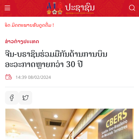
ິດ ມິດຕະພາບອັນດູດດື່ມ !
ຂ່າວຕ່າງປະເທດ
ຈີນ-ບຣາຊິນຮ່ວມມືກັນດ້ານການບິນ
ອະວະກາດຫຼາຍກວ່າ 30 ປີ
14:39 08/02/2024