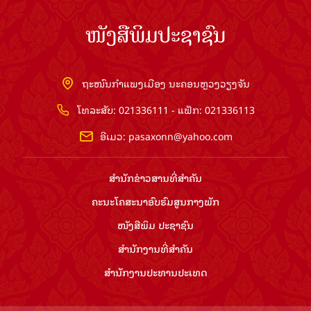
ໜັງສືພິມປະຊາຊົນ
ຖະໜົນກຳແພງເມືອງ ນະຄອນຫຼວງວຽງຈັນ
ໂທລະສັບ: 021336111 - ແຟັກ: 021336113
ອີເມວ:
pasaxonn@yahoo.com
ສຳ​ນັກ​ຂ່າວ​ສານ​ທີ່​ສຳ​ຄັນ​
ຄະນະໂຄສະນາອົບຮົມ​ສູນ​ກາງ​ພັກ
ໜັງສືພິມ ປະ​ຊາ​ຊົນ
ສຳ​ນັກ​ງານ​ທີ່​ສຳ​ຄັນ
ສຳ​ນັກ​ງານ​ປະ​ທານ​ປະ​ເທດ