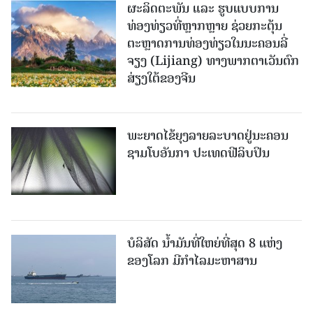
ຜະລິດຕະພັນ ແລະ ຮູບແບບການ
ທ່ອງທ່ຽວທີ່ຫຼາກຫຼາຍ ຊ່ວຍກະຕຸ້ນ
ຕະຫຼາດການທ່ອງທ່ຽວໃນນະຄອນລີ່
ຈຽງ (Lijiang) ທາງພາກຕາເວັນຕົກ
ສ່ຽງໃຕ້ຂອງຈີນ
ພະຍາດໄຂ້ຍຸງລາຍລະບາດຢູ່ນະຄອນ
ຊາມໂບ​ອັນກາ ປະເທດຟີລິບປິນ
ບໍລິສັດ ນ້ຳມັນທີ່ໃຫຍ່ທີ່ສຸດ 8 ແຫ່ງ
ຂອງໂລກ ມີກຳໄລມະຫາສານ