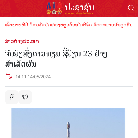
ົ້າພາບທີ່ດີ ຕ້ອນຮັບນັກທ່ອງທ່ຽວດ້ວຍໄມຕີຈິດ ມິດຕະພາບອັນດູດດື່ມ !
ຂ່າວຕ່າງປະເທດ
ຈີນຍິງສົ່ງດາວທຽມ ຊື້ຢ້ຽນ 23 ຢ່າງ
ສຳເລັດຜົນ
14:11 14/05/2024