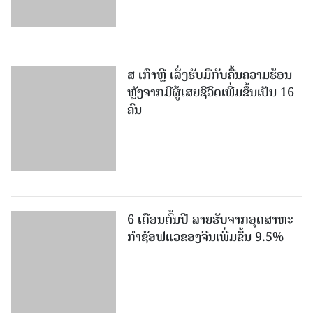
ສ ເກົາຫຼີ ເລັ່ງຮັບມືກັບຄື້ນຄວາມຮ້ອນ
ຫຼັງຈາກມີຜູ້ເສຍຊີວິດເພີ່ມຂຶ້ນເປັນ 16
ຄົນ
6 ເດືອນຕົ້ນປີ ລາຍຮັບຈາກອຸດສາຫະ
ກຳຊັອຟແວຂອງຈີນເພີ່ມຂຶ້ນ 9.5%