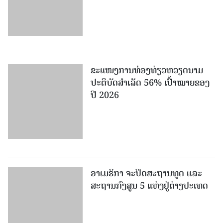
ຂະ​ແໜງ​ການ​ທ່ອງ​ທ່ຽວຫວຽດນາມ ​
ປະ​ຕິ​ບັດ​ສຳ​ເລັດ 56% ເປົ້າ​ໝາຍຂອງ
ປີ 2026
ອາເມຣິກາ ຈະປິດສະຖານທູດ ແ​ລະ
ສະຖານກົງສູນ 5 ແຫ່ງ​ຢູ່​ຕ່າງ​ປະ​ເທດ