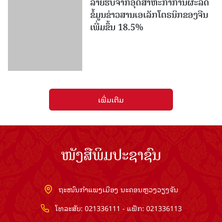
ລາຍ​ຮັບ​ຈາກ​ອຸດ​ສາ​ຫະ​ກຳ​ການ​ຜະ​ລິດ​
ຂໍ້ມູນຂ່າວສານ​ເອ​ເລັກ​ໂຕ​ຣ​ນິກ​ຂອງ​ຈີນ​ ​
ເພີ່ມຂຶ້ນ 18.5%
ເພີ່ມເຕີມ
ໜັງສືພິມປະຊາຊົນ
ຖະໜົນກຳແພງເມືອງ ນະຄອນຫຼວງວຽງຈັນ
ໂທລະສັບ: 021336111 - ແຟັກ: 021336113