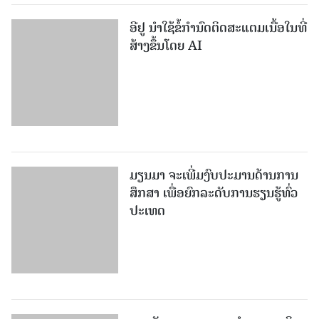
ອີຢູ ນຳໃຊ້ຂໍ້ກຳນົດຕິດສະແຕມເນື້ອໃນທີ່
ສ້າງຂຶ້ນໂດຍ AI
ມຽນມາ ຈະເພີ່ມງົບປະມານດ້ານການ
ສຶກສາ ເພື່ອຍົກລະດັບການຮຽນຮູ້ທົ່ວ
ປະເທດ