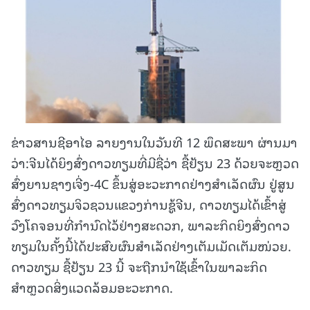
ຂ່າວສານຊີອາໄອ ລາຍງານໃນວັນທີ 12 ພຶດສະພາ ຜ່ານມາ
ວ່າ:ຈີນໄດ້ຍິງສົ່ງດາວທຽມທີ່ມີຊື່ວ່າ ຊື້ຢ້ຽນ 23 ດ້ວຍຈະຫຼວດ
ສົ່ງຍານຊາງເຈີ່ງ-4C ຂຶ້ນສູ່ອະວະກາດຢ່າງສຳເລັດຜົນ ຢູ່ສູນ
ສົ່ງດາວທຽມຈິວຊວນແຂວງກ່ານຊູ້ຈີນ, ດາວທຽມໄດ້ເຂົ້າສູ່
ວົງໂຄຈອນທີ່ກຳນົດໄວ້ຢ່າງສະດວກ, ພາລະກິດຍິງສົ່ງດາວ
ທຽມໃນຄັ້ງນີ້ໄດ້ປະສົບຜົນສຳເລັດຢ່າງເຕັມເມັດເຕັມໜ່ວຍ.
ດາວທຽມ ຊື້ຢ້ຽນ 23 ນີ້ ຈະຖືກນຳໃຊ້ເຂົ້າໃນພາລະກິດ
ສຳຫຼວດສິ່ງແວດລ້ອມອະວະກາດ.