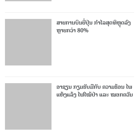
ສາຍການບິນຍີ່ປຸ່ນ ກຳໄລສຸດທິຫຼຸດລົງ
ຫຼາຍກວ່າ 80%
ອາຊຽນ ກຽມຮັບມືກັບ ຄວາມຮ້ອນ ໄພ
ແຫ້ງແລ້ງ ໄຟໄໝ້ປ່າ ແລະ ໝອກຄວັນ