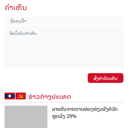
ຄໍາເຫັນ
ສົ່ງຄໍາຄິດເຫັນ
ຂ່າວຕ່າງປະເທດ
ລາຍຮັບຈາກການທ່ອງທ່ຽວອັງກໍວັດ
ຫຼດລົງ 29%