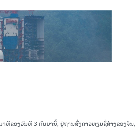
ນາທີຂອງວັນທີ 3 ກັນຍານີ້, ຢູ່ຖານສົ່ງດາວທຽມຊີ່ສ່າງຂອງຈີນ, 