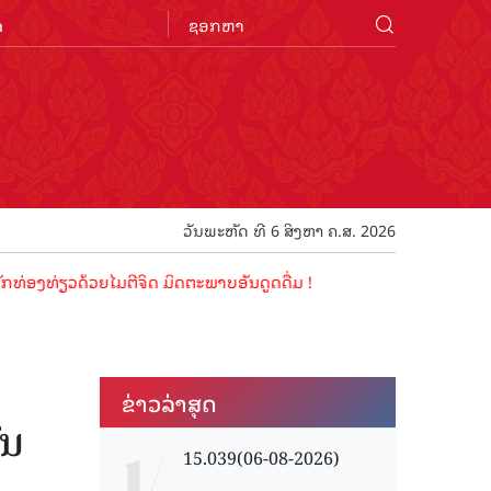
n
ວັນພະຫັດ ທີ 6 ສິງຫາ ຄ.ສ. 2026
ທ່ຽວດ້ວຍໄມຕີຈິດ ມິດຕະພາບອັນດູດດື່ມ !
ຂ່າວ​ລ່າ​ສຸດ
ົນ
15.039(06-08-2026)