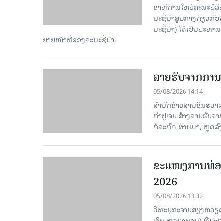
ຂາ​ທິ​ການ​ໃຫຍ່​ຄະ​ນະ​ບ
ນະ​ຊີ້​ນຳ​ສູນ​ກາງ​ກ່ຽວ​ກັບ
ນະ​ຊີ້​ນຳ) ໄດ້​ເປັນ​ປະ​ທ
ຍາຍ​ໜ້າ​ທີ່​ຂອງ​ຄະ​ນະ​ຊີ້​ນຳ.
ລາຍຮັບຈາກການທ
05/08/2026 14:14
ສຳນັກຂ່າວສານຊິນຮວາລາ
ກຳປູເຈຍ ສ້າງລາຍຮັບຈາ
ກໍລະກົດ ຜ່ານມາ, ຫຼຸດລ
ຂະ​ແໜງ​ການ​ທ່ອ
2026
05/08/2026 13:32
ວິທະຍຸກະຈາຍສຽງຫວຽດນາມ
ເງິນ ຫວຽດ​ນາມ) ທີ່ປະ​ກ