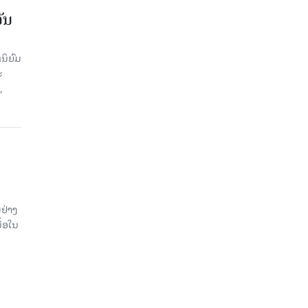
ັນ
ນິຍົມ
ະ
,
ຢ່າງ
ື້ອໃນ