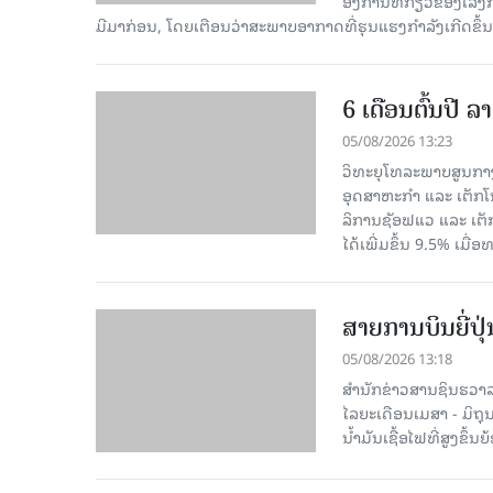
ອົງການທີ່ກ່ຽວຂ້ອງເລັ່
ມີມາກ່ອນ, ໂດຍເຕືອນວ່າສະພາບອາກາດທີ່ຮຸນແຮງກຳລັງເກີດຂຶ້ນເ
6 ເດືອນຕົ້ນປີ
05/08/2026 13:23
ວິທະຍຸໂທລະພາບສູນກາງ
ອຸດສາຫະກຳ ແລະ ເຕັກໂນ
ລິການຊັອຟແວ ແລະ ເຕັ
ໄດ້ເພີ່ມຂຶ້ນ 9.5% ເມື
ສາຍການບິນຍີ່ປຸ
05/08/2026 13:18
ສຳນັກຂ່າວສານຊິນຮວາລາ
ໄລຍະເດືອນເມສາ - ມິຖຸນາ
ນໍ້າມັນເຊື້ອໄຟທີ່ສູງຂຶ