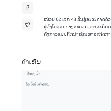
ໜ່ວຍ 02 ເລກ 43 ຂຶ້ນສູ່ອະວະກາດດ້ວ
ສູ່ວົງໂຄຈອນຢ່າງສະດວກ, ພາລະກິດກາ
ດັ່ງກ່າວແມ່ນຖືກນຳໃຊ້ໃນພາລະກິດ
ຄໍາເຫັນ