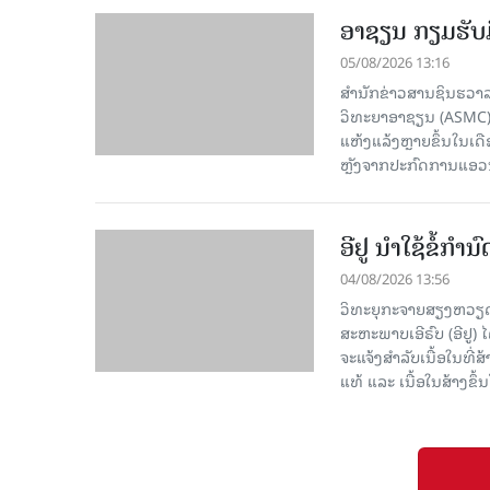
ອາຊຽນ ກຽມຮັບມ
05/08/2026 13:16
ສຳນັກຂ່າວສານຊິນຮວາລ
ວິທະຍາອາຊຽນ (ASMC) 
ແຫ້ງແລ້ງຫຼາຍຂຶ້ນໃນເ
ຫຼັງຈາກປະກົດການແອວນີໂ
ອີຢູ ນຳໃຊ້ຂໍ້ກຳ
04/08/2026 13:56
ວິທະຍຸກະຈາຍສຽງຫວຽດນາ
ສະຫະພາບເອີຣົບ (ອີຢູ)
ຈະແຈ້ງສຳລັບເນື້ອໃນທີ່
ແທ້ ແລະ ເນື້ອໃນສ້າງຂຶ້ນ