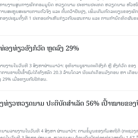
ໍ​ລິ​ຫານ​ງານ​ສູນ​ກາງ​ພັກ​ກອມ​ມູ​ນິດ ຫວຽດ​ນາມ ປະ​ທານ​ປະ​ເທດ ຫວຽດ​ນາມ ຫົວ​ໜ້າ
​ການ​ສະ​ຫຼຸບ​ສະ​ພ​າບ​ການ​ຕົວ​ຈິງ ແລະ ຄົ້ນ​ຄວ້າ​ປັບ​ປຸງ, ເພີ່ມ​ເຕີມ​ກົດ​ລະ​ບຽບ​ຂອງ​ພັກ
ານກອງ​ປະ​ຊຸມ​ຄັ້ງ​ທີ 1 ປະ​ກອບ​ຄຳ​ເຫັນ​ກ່ຽວ​ກັບ​ແຜນ​ການ ແລະ ການ​ກຳ​ນົດ​ທິດ​ຜັນ​ຂ
່ອງທ່ຽວອັງກໍວັດ ຫຼດລົງ 29%
ຍງານໃນວັນທີ 3 ສິງຫາຜ່ານມາວ່າ: ອຸທິຍານບູຮານຄະດີອັງກໍ ຫຼື ອັງກໍວັດ ຂອງ
ກການຂາຍປີ້ເຂົ້າຊົມໄດ້ທັງໝົດ 20.3 ລ້ານໂດລາ ນັບແຕ່ເດືອນມັງກອນ ຫາ ເດືອນ
ົງ 29% ເມື່ອທຽບກັບປີກ່ອນ.
ງ​ທ່ຽວຫວຽດນາມ ​ປະ​ຕິ​ບັດ​ສຳ​ເລັດ 56% ເປົ້າ​ໝາຍຂອງ
ລາຍງານໃນວັນທີ 4 ສິງຫາ ຜ່ານມາວ່າ: ຕາມ​ຂໍ້​ມູນ​ຂອງ​ກົມ​ສະ​ຖິ​ຕິ (ກະ​ຊວງ​
າດ​ໃນ​ວັນ​ທີ 3 ສິງ​ຫາ​ ຜ່ານມາ, ຫວຽດ​ນາມ ຕ້ອນ​ຮັບ​ນັກທ່ອງ​ທ່ຽວ​ສາ​ກົນ 1.67 ລ