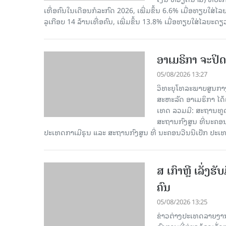
ເທື່ອ​ຄົນ​ໃນ​ເດືອນ​ກໍ​ລະ​ກົດ 2026, ເພີ່ມ​ຂຶ້ນ 6.6% ເມື່ອ​ທຽບ​ໃສ່​ໄ
ລຸ​ເກືອບ 14 ລ້ານ​ເທື່ອ​ຄົນ, ເພີ່ມ​ຂຶ້ນ 13.8% ເມື່ອ​ທຽບ​ໃສ່​ໄລ​ຍະ​ດຽ
ອາເມຣິກາ ຈະປິດ
05/08/2026 13:27
ວິທະຍຸໂທລະພາບສູນກາງ
ສະຫະລັດ ອາເມຣິກາ ໄດ້
ເທດ ລວມມີ: ສະຖານທູດ
ສະຖານກົງສູນ ທີ່ນະຄ
ປະເທດກາເ​ມີຣຸນ ແລະ ສະຖານກົງສູນ ທີ່ ນະຄອນວີນນີເປັກ ປະ
ສ ເກົາຫຼີ ເລັ່ງຮ
ຄົນ
05/08/2026 13:25
ຂ່າວຕ່າງປະເທດລາຍງານໃນ