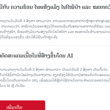
ືກັບ ຄວາມຮ້ອນ ໄພແຫ້ງແລ້ງ ໄຟໄໝ້ປ່າ ແລະ ໝອກຄວ
າຍງານໃນວັນທີ 4 ສິງຫາ ຜ່ານມາວ່າ: ການພະຍາກອນອາກາດຫຼ້າສຸດຈາກສູນອຸຕຸ
ຄາດຄະເນວ່າ, ອາຊີຕາເວັນອອກສ່ຽງໃຕ້ຈະປະເຊີນກັບສະພາບອາກາດທີ່ຮ້ອນ ແລ
ດືອນຂ້າງໜ້າ, ພ້ອມທັງມີຄວາມສ່ຽງເກີດໄຟໄໝ້ປ່າ ແລະ ໝອກຄວັນຂ້າມຊາຍແດນ
ຢທີ່ຮຸນແຮງຂຶ້ນ ເຮັດໃຫ້ມີຝົນຕົກຫຼຸດລົງ.
ນົດຕິດສະແຕມເນື້ອໃນທີ່ສ້າງຂຶ້ນໂດຍ AI
ມລາຍງານໃນວັນທີ 3 ສິງຫາ ຜ່ານມາວ່າ: ນັບແຕ່ວັນທີ 2 ສິງຫາ ເປັນຕົ້ນໄປ,
 ໄດ້ນຳໃຊ້ຂໍ້ກຳນົດໃໝ່ຢ່າງເປັນທາງການ ຮຽກຮ້ອງໃຫ້ບັນດາວິສາຫະກິດຕິດສະແຕມ
ສ້າງຂຶ້ນໂດຍປັນຍາປະດິດ (AI), ເພື່ອຊ່ວຍໃຫ້ຜູ້ນຳໃຊ້ງ່າຍໃນການຈຳແນກລະຫວ່າງເນ
ໂດຍ AI ຫຼື ດັດປັບ.
ເພີ່ມເຕີມ