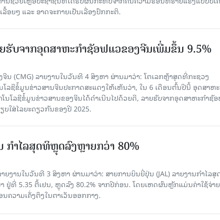
ງການຊ່ວຍເຫຼືອປະຊາຊົນທີ່ໄດ້ຮັບຜົນກະທົບຈາກຄື້ນຄວາມຮ້ອນທີ່ຮ້າຍແຮງແບບບໍ່ເຄ
ລື້ອຍໆ ແລະ ອາດຈະກາຍເປັນເລື່ອງປົກກະຕິ.
 ລາຍຮັບຈາກອຸດສາຫະກຳຊັອຟແວຂອງຈີນເພີ່ມຂຶ້ນ 9.5%
ຈີນ (CMG) ລາຍງານໃນວັນທີ 4 ສິງຫາ ຜ່ານມາວ່າ: ໂຕເລກຫຼ້າສຸດທີ່ກະຊວງ
ໂລຊີຂໍ້ມູນຂ່າວສານຈີນປະກາດສະແດງໃຫ້ເຫັນວ່າ, ໃນ 6 ເດືອນຕົ້ນປີນີ້ ອຸດສາຫະ
ກໂນໂລຊີຂໍ້ມູນຂ່າວສານຂອງຈີນໄດ້ດຳເນີນໄປດ້ວຍດີ, ລາຍຮັບຈາກອຸດສາຫະກຳຊັ
່ອທຽບໃສ່ໄລຍະດຽວກັນຂອງປີ 2025.
່ນ ກຳໄລສຸດທິຫຼຸດລົງຫຼາຍກວ່າ 80%
ຍງານໃນວັນທີ 3 ສິງຫາ ຜ່ານມາວ່າ: ສາຍການບິນຍີ່ປຸ່ນ (JAL) ລາຍງານກຳໄລສຸ
 ຢູ່ທີ່ 5.35 ຕື້ເຢນ, ຫຼຸດລົງ 80.2% ຈາກປີກ່ອນ. ໂດຍເຫດຜົນຫຼັກແມ່ນຄ່າໃຊ້ຈ່າຍ
້ນຍ້ອນຄວາມເຄັ່ງຕຶງໃນຕາເວັນອອກກາງ.