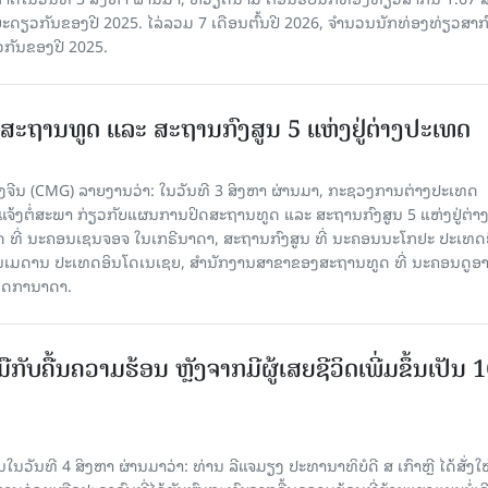
ລ​ຍະ​ດຽວ​ກັນ​ຂອງ​ປີ 2025. ໄລ່​ລວມ 7 ເດືອນ​ຕົ້ນ​ປີ 2026, ຈຳ​ນວນ​ນັກ​ທ່ອງ​ທ່ຽວ​ສາ​ກົ
ວ​ກັນ​ຂອງ​ປີ​ 2025.
ສະຖານທູດ ແ​ລະ ສະຖານກົງສູນ 5 ແຫ່ງ​ຢູ່​ຕ່າງ​ປະ​ເທດ
ຈີນ (CMG) ລາຍງານວ່າ: ໃນວັນທີ 3 ສິງ​ຫາ ຜ່ານມາ, ກະຊວງການຕ່າງປະເທດ
ແຈ້ງຕໍ່ສະພາ ກ່ຽວກັບແຜນການປິດສະຖານທູດ ແ​ລະ ສະຖານກົງສູນ 5 ແຫ່ງຢູ່​ຕ່າງ​
 ທີ່ ນະຄອນເຊນຈອຈ ໃນເກຣີນາດາ, ສະຖານກົງສູນ ທີ່ ນະຄອນນະໂກຢະ ປະເທດຍີ່
ອນເມດານ ປະເທດອິນໂດເນເຊຍ, ສຳນັກງານສາຂາຂອງສະຖານທູດ ທີ່ ນະຄອນດູອ
ເທດການາດາ.
ັບມືກັບຄື້ນຄວາມຮ້ອນ ຫຼັງຈາກມີຜູ້ເສຍຊີວິດເພີ່ມຂຶ້ນເປັນ 
ວັນທີ 4 ສິງຫາ ຜ່ານມາວ່າ: ທ່ານ ລີແຈມຽງ ປະທານາທິບໍດີ ສ ເກົາຫຼີ ໄດ້ສັ່ງໃຫ