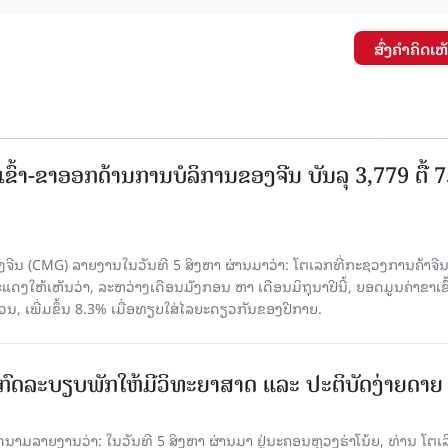
ສົ່ງຄໍາຄິດເຫ
15.039(06-08-2026)
15.038(05-08-20
ເຂົ້າ-ຂາອອກດ້ານການບໍລິການຂອງຈີນ ບັນລຸ 3,779 ຕື້ 
ຈີນ (CMG) ລາຍງານໃນວັນທີ 5 ສິງຫາ ຜ່ານມາວ່າ: ໂຕເລກທີ່ກະຊວງການຄ້າຈີ
ສະແດງໃຫ້ເຫັນວ່າ, ລະຫວ່າງເດືອນມັງກອນ ຫາ ເດືອນມິຖຸນາປີນີ້, ຍອດມູນຄ່າຂາເຂົ
ວນ, ເພີ່ມຂຶ້ນ 8.3% ເມື່ອທຽບໃສ່ໄລຍະດຽວກັນຂອງປີກາຍ.
ົດລະບຽບພັກໃຫ້ມີວິທະຍາສາດ ແລະ ປະຕິບັດງ່າຍດາຍ
ລາຍງານວ່າ: ໃນ​ວັນ​ທີ 5 ສິງ​ຫາ ຜ່ານມາ ຢູ່ນະຄອນຫຼວງຮ່າ​ໂນ້ຍ, ທ່ານ ໂຕ​ເລິ