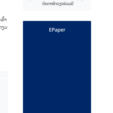
ບັນດາໜ້າວຽກຮ່ວມມື
ຂົ້າ
ວທຽມ
EPaper