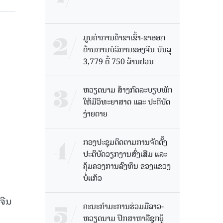
ມູນຄ່າການຄ້າຂາເຂົ້າ-ຂາອອກ
ດ້ານການບໍລິການຂອງຈີນ ບັນລຸ
3,779 ຕື້ 750 ລ້ານຢວນ
ຫວຽດນາມ ສ້າງກົດລະບຽບພັກ
ໃຫ້ມີວິທະຍາສາດ ແລະ ປະຕິບັດ
ງ່າຍດາຍ
ກອງປະຊຸມຕິດຕາມການຈັດຕັ້ງ
ປະຕິບັດວຽກງານສົ່ງເສີມ ແລະ
ຄຸ້ມຄອງການລົງທຶນ ຂອງແຂວງ
ບໍ່ແກ້ວ
ຈີນ
ຄະນະກໍາມະການຮ່ວມມືລາວ-
ຫວຽດນາມ ປຶກສາຫາລືຊຸກຍູ້