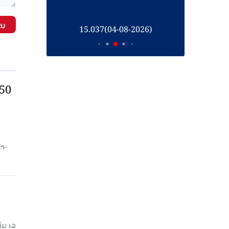
ັນ
26)
15.037(04-08-2026)
1
750
ນ
້າ-
ມ ເລ​