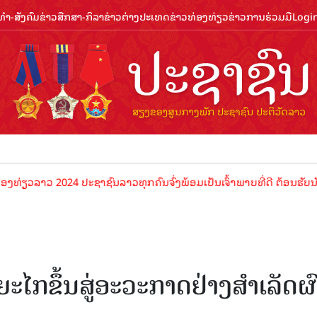
ຳ-ສັງຄົມ
ຂ່າວສືກສາ-ກິລາ
ຂ່າວຕ່າງປະເທດ
ຂ່າວທ່ອງທ່ຽວ
ຂ່າວການຮ່ວມມື
Logi
ວລາວ 2024 ປະຊາຊົນລາວທຸກຄົນຈົ່ງພ້ອມເປັນເຈົ້າພາບທີ່ດີ ຕ້ອນຮັບນັກທ່ອງ
ະໄກຂຶ້ນສູ່ອະວະກາດຢ່າງສຳເລັດຜ