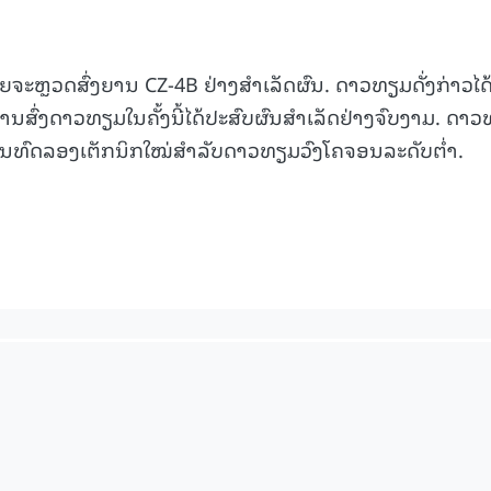
ຍຈະຫຼວດສົ່ງຍານ CZ-4B ຢ່າງສຳເລັດຜົນ. ດາວທຽມດັ່ງກ່າວໄດ້ເ
ນສົ່ງດາວທຽມໃນຄັ້ງນີ້ໄດ້ປະສົບຜົນສຳເລັດຢ່າງຈົບງາມ. ດາ
ການທົດລອງເຕັກນິກໃໝ່ສຳລັບດາວທຽມວົງໂຄຈອນລະດັບຕ່ຳ.