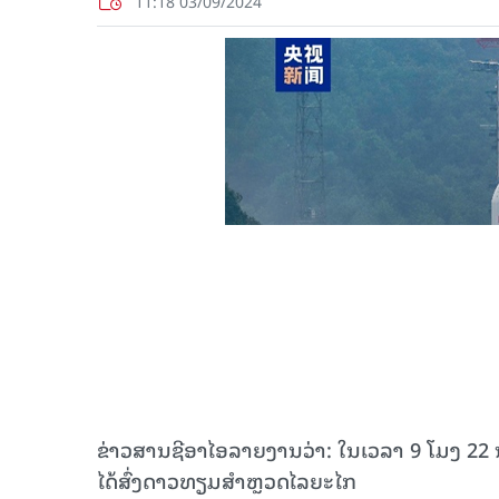
11:18 03/09/2024
​ຂ່າວສານ​ຊີ​ອາ​ໄອລາຍງານ​ວ່າ: ໃນເວລາ 9 ໂມງ 22 
ໄດ້ສົ່ງດາວທຽມສຳຫຼວດໄລຍະໄກ