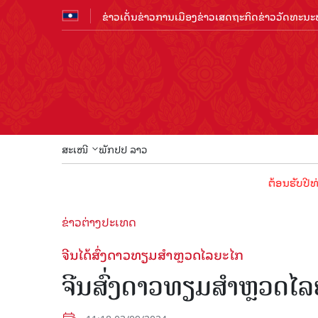
ຂ່າວເດັ່ນ
ຂ່າວການເມືອງ
ຂ່າວເສດຖະກິດ
ຂ່າວວັດທະນະທ
ສະເໜີ
ພັກປປ ລາວ
ຕ້ອນຮັບປີທ່ອງທ່ຽ
ຂ່າວຕ່າງປະເທດ
ຈີນໄດ້ສົ່ງດາວທຽມສຳຫຼວດໄລຍະໄກ
ຈີນສົ່ງດາວທຽມສຳຫຼວດໄລຍ