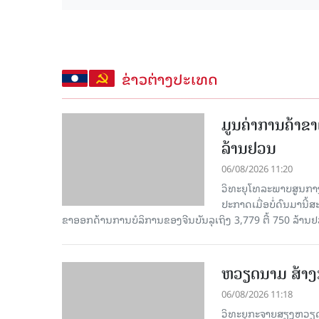
ຂ່າວຕ່າງປະເທດ
ມູນຄ່າການຄ້າຂາ
ລ້ານຢວນ
06/08/2026 11:20
ວິທະຍຸໂທລະພາບສູນກາງ
ປະກາດເມື່ອບໍ່ດົນມານີ້
ຂາອອກດ້ານການບໍລິການຂອງຈີນບັນລຸເຖິງ 3,779 ຕື້ 750 ລ້ານຢ
ຫວຽດນາມ ສ້າງກ
06/08/2026 11:18
ວິທະຍຸກະຈາຍສຽງຫວຽດນາມ