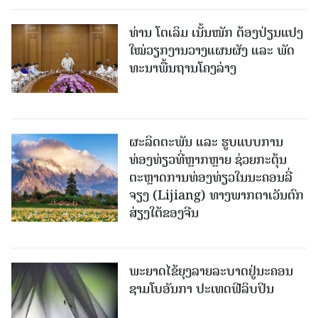
ທ່ານ ໂຕ​ເລິມ ເນັ້ນໜັກ ຕ້ອງ​ປ່ຽນ​ແປງ​
ໃໝ່​ວຽກ​ງານ​ວາງ​ແຜນ​ຜັງ ແລະ ​ພັດ​
ທະ​ນາ​ພື້ນ​ຖານ​ໂຄງ​ລ່າງ
ຜະລິດຕະພັນ ແລະ ຮູບແບບການ
ທ່ອງທ່ຽວທີ່ຫຼາກຫຼາຍ ຊ່ວຍກະຕຸ້ນ
ຕະຫຼາດການທ່ອງທ່ຽວໃນນະຄອນລີ່
ຈຽງ (Lijiang) ທາງພາກຕາເວັນຕົກ
ສ່ຽງໃຕ້ຂອງຈີນ
ພະຍາດໄຂ້ຍຸງລາຍລະບາດຢູ່ນະຄອນ
ຊາມໂບ​ອັນກາ ປະເທດຟີລິບປິນ