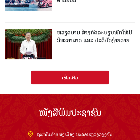
ຫວຽດນາມ ສ້າງກົດລະບຽບພັກໃຫ້ມີ
ວິທະຍາສາດ ແລະ ປະຕິບັດງ່າຍດາຍ
ເພີ່ມເຕີມ
ໜັງສືພິມປະຊາຊົນ
ຖະໜົນກຳແພງເມືອງ ນະຄອນຫຼວງວຽງຈັນ