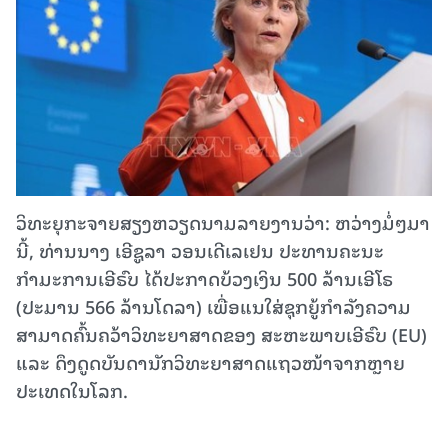
ວິທະຍຸກະຈາຍສຽງຫວຽດນາມລາຍງານວ່າ: ຫວ່າງມໍ່ໆມາ
ນີ້, ທ່ານນາງ ເອີຊູລາ ວອນເດີເລເຢນ ປະທານຄະນະ
ກຳມະການເອີຣົບ ໄດ້ປະກາດບ້ວງເງິນ 500 ລ້ານເອີໂຣ
(ປະມານ 566 ລ້ານໂດລາ) ເພື່ອແນໃສ່ຊຸກຍູ້ກຳລັງຄວາມ
ສາມາດຄົ້ນຄວ້າວິທະຍາສາດຂອງ ສະຫະພາບເອີຣົບ (EU)
ແລະ ດຶງດູດບັນດານັກວິທະຍາສາດແຖວໜ້າຈາກຫຼາຍ
ປະເທດໃນໂລກ.