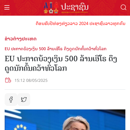
ຕ້ອນຮັບປີທ່ອງທ່ຽວລາວ 2024 ປະຊາຊົນລາວທຸກຄົນຈົ່ງພ້ອມເ
ຂ່າວຕ່າງປະເທດ
EU ປະ​ກາດ​ບ້ວງ​ເງິນ​ 500 ລ້ານເອີ​ໂຣ ດຶງ​ດູດ​​ນັກ​ຄົ້ນ​ຄວ້າ​ທົ່ວ​ໂລກ
EU ປະ​ກາດ​ບ້ວງ​ເງິນ​ 500 ລ້ານເອີ​ໂຣ ດຶງ​
ດູດ​​ນັກ​ຄົ້ນ​ຄວ້າ​ທົ່ວ​ໂລກ
15:12 08/05/2025