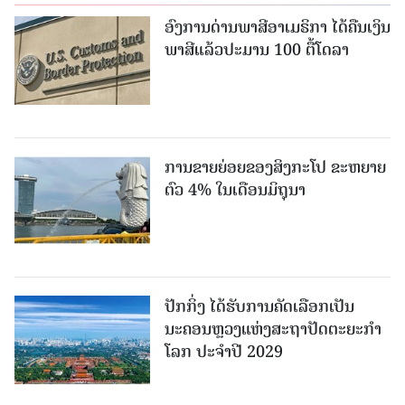
ອົງການດ່ານພາສີອາເມຣິກາ ໄດ້ຄືນເງິນ
ພາສີແລ້ວປະມານ 100 ຕື້ໂດລາ
ການຂາຍຍ່ອຍຂອງສິງກະໂປ ຂະຫຍາຍ
ຕົວ 4% ໃນເດືອນມິຖຸນາ
ປັກກິ່ງ ໄດ້ຮັບການຄັດເລືອກເປັນ
ນະຄອນຫຼວງແຫ່ງສະຖາປັດຕະຍະກຳ
ໂລກ ປະຈຳປີ 2029