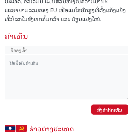
ປະເທດ. ຂໍ້ລິເລີ່ມນີ້ ແມ່ນສ່ວນໜຶ່ງໃນຄວາມມານະ
ພະຍາຍາມລວມຂອງ EU ເພື່ອແນໃສ່ຍົກສູງທີ່ຕັ້ງແກ້ງແຍ້ງ
ທົ່ວໂລກໃນຂົງເຂດຄົ້ນຄວ້າ ແລະ ປ່ຽນແປງໃໝ່.
ຄໍາເຫັນ
ສົ່ງຄໍາຄິດເຫັນ
ຂ່າວຕ່າງປະເທດ