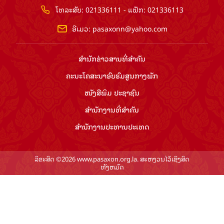
ໂທລະສັບ: 021336111 - ແຟັກ: 021336113
ອີເມວ:
pasaxonn@yahoo.com
ສຳ​ນັກ​ຂ່າວ​ສານ​ທີ່​ສຳ​ຄັນ​
ຄະນະໂຄສະນາອົບຮົມ​ສູນ​ກາງ​ພັກ
ໜັງສືພິມ ປະ​ຊາ​ຊົນ
ສຳ​ນັກ​ງານ​ທີ່​ສຳ​ຄັນ
ສຳ​ນັກ​ງານ​ປະ​ທານ​ປະ​ເທດ
ລິຂະສິດ ©2026 www.pasaxon.org.la. ສະຫງວນໄວ້ເຊິງສິດ
ທັງຫມົດ