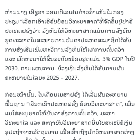
ທ່ານນາງ ເອີຊູລາ ວອນເດີເລເຢນກ່າວຄໍຳເຫັນໃນກອງ
ປະຊຸມ “ເລືອກເອົາເອີຣົບຍ້ອນວິທະຍາສາດ”ທີ່ຈັດຂຶ້ນຢູ່ປາຣີ
ປະເທດຝຣັ່ງວ່າ: ລົງທຶນໃຫ້ວິທະຍາສາດແມ່ນການລົງທຶນ
ຍຸດທະສາດໃນສະພາບການບັນດາປະເທດສະມາຊິກໄດ້ຮັບ
ການສົ່ງເສີມເພີ່ມທະວີການລົງທຶນໃຫ້ແກ່ການຄົ້ນຄວ້າ
ແລະ ພັດທະນາໃຫ້ຂຶ້ນລະດັບໜ້ອຍສຸດແມ່ນ 3% GDP ໃນປີ
2030. ຕາມແຜນການ, ບ້ວງເງິນລົງທຶນໄດ້ຮັບການຜັນ
ຂະຫຍາຍໃນໄລຍະ 2025 – 2027.
ກ່ອນໜ້ານັ້ນ, ໃນເດືອນເມສາຝຣັ່ງ ໄດ້ເລີ່ມຜັນຂະຫຍາຍ
ພື້ນຖານ “ເລືອກເອົາປະເທດຝຣັ່ງ ຍ້ອນວິທະຍາສາດ”, ເພື່ອ
ແນໃສ່ອະນຸຍາດໃຫ້ບັນດາອົງການຄົ້ນຄວ້າ, ມະຫາ
ວິທະຍາໄລ ແລະ ສະຖາບັນວິທະຍາສາດຍື່ນໃບສະເໜີຂໍເງິນ
ອຸປະຖຳຈາກລັດຖະບານ ເພື່ອເຂົ້າເຖິງນັກວິທະຍາສາດຕ່າງ