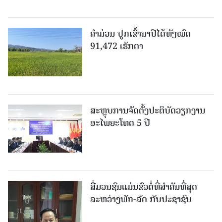
ຄໍາມ່ວນ ປູກເຂົ້ານາປີໄດ້ທັງໝົດ
91,472 ເຮັກຕາ
ສະຫຼຸບການຈັດຕັ້ງປະຕິບັດວຽກງານ
ອະໄພຍະໂທດ 5 ປີ
ສື່ມວນຊົນແມ່ນຂົວຕໍ່ທີ່ສໍາຄັນທີ່ສຸດ
ລະຫວ່າງພັກ-ລັດ ກັບປະຊາຊົນ