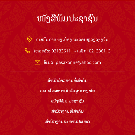
ໜັງສືພິມປະຊາຊົນ
ຖະໜົນກຳແພງເມືອງ ນະຄອນຫຼວງວຽງຈັນ
ໂທລະສັບ: 021336111 - ແຟັກ: 021336113
ອີເມວ:
pasaxonn@yahoo.com
ສຳ​ນັກ​ຂ່າວ​ສານ​ທີ່​ສຳ​ຄັນ​
ຄະນະໂຄສະນາອົບຮົມ​ສູນ​ກາງ​ພັກ
ໜັງສືພິມ ປະ​ຊາ​ຊົນ
ສຳ​ນັກ​ງານ​ທີ່​ສຳ​ຄັນ
ສຳ​ນັກ​ງານ​ປະ​ທານ​ປະ​ເທດ