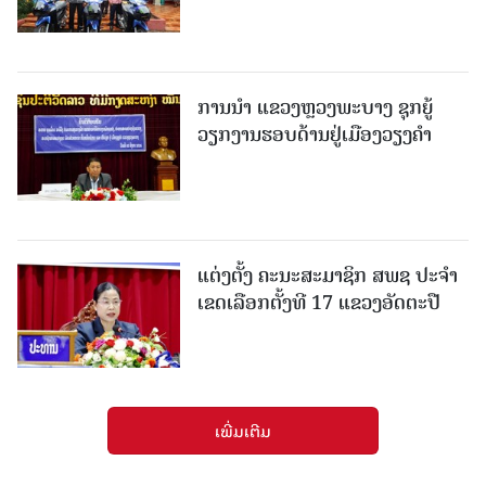
ການນຳ ແຂວງຫຼວງພະບາງ ຊຸກຍູ້
ວຽກງານຮອບດ້ານຢູ່ເມືອງວຽງຄໍາ
ແຕ່ງຕັ້ງ ຄະນະສະມາຊິກ ສພຊ ປະຈຳ
ເຂດເລືອກຕັ້ງທີ 17 ແຂວງອັດຕະປື
ເພີ່ມເຕີມ