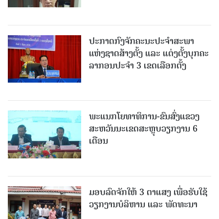
ປະກາດກົງຈັກຄະນະປະຈໍາສະພາ
ແຫ່ງຊາດສ້າງຕັ້ງ ແລະ ແຕ່ງຕັ້ງບຸກຄະ
ລາກອນປະຈໍາ 3 ເຂດເລືອກຕັ້ງ
ພະແນກໂຍທາທິການ-ຂົນສົ່ງແຂວງ
ສະຫວັນນະເຂດສະຫຼຸບວຽກງານ 6
ເດືອນ
ມອບລົດຈັກໃຫ້ 3 ຕາແສງ ເພື່ອຮັບໃຊ້
ວຽກງານບໍລິຫານ ແລະ ພັດທະນາ