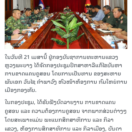
ໃນວັນທີ 21 ເມສານີ້ ຢູ່ກອງບັນຊາການທະຫານແຂວງ
ຫຼວງພະບາງ ໄດ້ຈັດກອງປະຊຸມປຶກສາຫາລືແກ້ໄຂບັນຫາ
ການຂາດແຄນຄູສອນ ໂດຍການເປັນທານ ຂອງສະຫາຍ
ພັນເອກ ວັນໄຊ ຄຳພາວົງ ຫົວໜ້າຫ້ອງການ ກົມໃຫຍ່ການ
ເມືອງກອງທັບ.
ໃນກອງປະຊຸມ, ໄດ້ຮັບຟັງບົດລາຍງານ ການຂາດແຄນ
ຄູສອນ ແລະ ຄວາມຕ້ອງການຄູສອນ ຈາກພາກສ່ວນຕ່າງໆ
ໂດຍສະເພາະແມ່ນ ພະແນກສຶກສາທິການ ແລະ ກິລາ
ແຂວງ, ຫ້ອງການສຶກສາທິການ ແລະ ກິລາເມືອງ, ບັນດາ