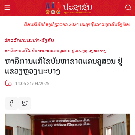
ຕ້ອນຮັບປີທ່ອງທ່ຽວລາວ 2024 ປະຊາຊົນລາວທຸກຄົນຈົ່ງພ້ອມເປັນເຈົ
ຂ່າວວັດທະນະທຳ-ສັງຄົມ
ຫາລືການແກ້ໄຂບັນຫາຂາດແຄນຄູສອນ ຢູ່ແຂວງຫຼວງພະບາງ
ຫາລືການແກ້ໄຂບັນຫາຂາດແຄນຄູສອນ ຢູ່
ແຂວງຫຼວງພະບາງ
14:06 21/04/2025