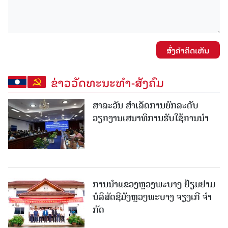
ສົ່ງຄໍາຄິດເຫັນ
ຂ່າວວັດທະນະທຳ-ສັງຄົມ
ສາລະວັນ ສໍາເລັດການຍົກລະດັບ
ວຽກງານເສນາທິການຮັບໃຊ້ການນໍາ
ການນຳແຂວງຫຼວງພະບາງ ຢ້ຽມ​ຢາມ
ບໍ​ລິ​ສັດຊີມັງຫຼວງພະບາງ ຈຽງເກີ ຈໍາ
ກັດ