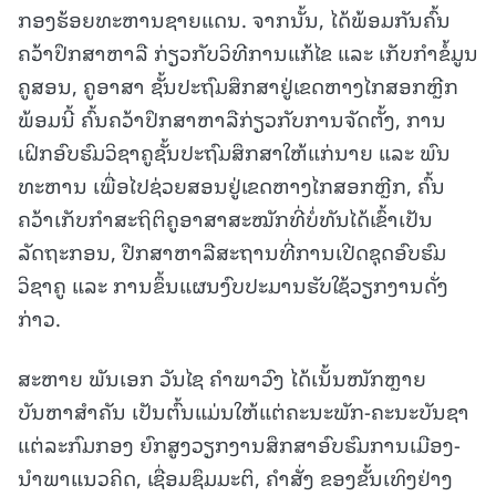
ກອງຮ້ອຍທະຫານຊາຍແດນ. ຈາກນັ້ນ, ໄດ້ພ້ອມກັນຄົ້ນ
ຄວ້າປຶກສາຫາລື ກ່ຽວກັບວິທີການແກ້ໄຂ ແລະ ເກັບກຳຂໍ້ມູນ
ຄູສອນ, ຄູອາສາ ຊັ້ນປະຖົມສຶກສາຢູ່ເຂດຫາງໄກສອກຫຼີກ
ພ້ອມນີ້ ຄົ້ນຄວ້າປຶກສາຫາລືກ່ຽວກັບການຈັດຕັ້ງ, ການ
ເຝິກອົບຮົມວິຊາຄູຊັ້ນປະຖົມສຶກສາໃຫ້ແກ່ນາຍ ແລະ ພົນ
ທະຫານ ເພື່ອໄປຊ່ວຍສອນຢູ່ເຂດຫາງໄກສອກຫຼີກ, ຄົ້ນ
ຄວ້າເກັບກຳສະຖິຕິຄູອາສາສະໝັກທີ່ບໍ່ທັນໄດ້ເຂົ້າເປັນ
ລັດຖະກອນ, ປືກສາຫາລືສະຖານທີ່ການເປີດຊຸດອົບຮົມ
ວິຊາຄູ ແລະ ການຂຶ້ນແຜນງົບປະມານຮັບໃຊ້ວຽກງານດັ່ງ
ກ່າວ.
ສະຫາຍ ພັນເອກ ວັນໄຊ ຄຳພາວົງ ໄດ້ເນັ້ນໜັກຫຼາຍ
ບັນຫາສຳຄັນ ເປັນຕົ້ນແມ່ນໃຫ້ແຕ່ຄະນະພັກ-ຄະນະບັນຊາ
ແຕ່ລະກົມກອງ ຍົກສູງວຽກງານສຶກສາອົບຮົມການເມືອງ-
ນໍາພາແນວຄິດ, ເຊື່ອມຊຶມມະຕິ, ຄຳສັ່ງ ຂອງຂັ້ນເທິງຢ່າງ