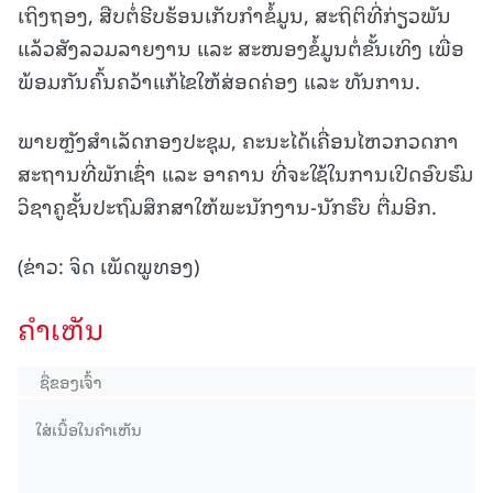
ເຖິງຖອງ, ສືບຕໍ່ຮີບຮ້ອນເກັບກຳຂໍ້ມູນ, ສະຖິຕິທີ່ກ່ຽວພັນ
ແລ້ວສັງລວມລາຍງານ ແລະ ສະໜອງຂໍ້ມູນຕໍ່ຂັ້ນເທິງ ເພື່ອ
ພ້ອມກັນຄົ້ນຄວ້າແກ້ໄຂໃຫ້ສ່ອດຄ່ອງ ແລະ ທັນການ.
ພາຍຫຼັງສໍາເລັດກອງປະຊຸມ, ຄະນະໄດ້ເຄື່ອນໄຫວກວດກາ
ສະຖານທີ່ພັກເຊົ່າ ແລະ ອາຄານ ທີ່ຈະໃຊ້ໃນການເປີດອົບຮົມ
ວິຊາຄູຊັ້ນປະຖົມສຶກສາໃຫ້ພະນັກງານ-ນັກຮົບ ຕື່ມອີກ.
(ຂ່າວ: ຈິດ ເພັດພູທອງ)
ຄໍາເຫັນ