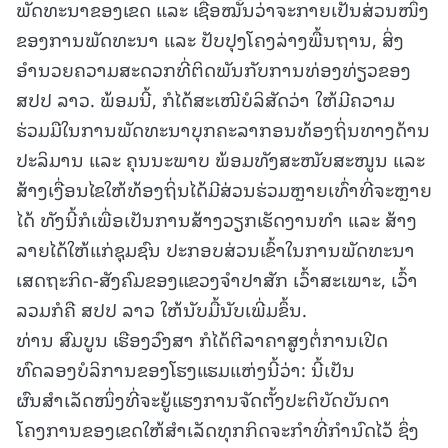
ພັດທະນາຂອງເຂດ ແລະ ເຊື່ອໝັ້ນວ່າຈະກາຍເປັນສ່ວນໜຶ່ງ
ຂອງການພັດທະນາ ແລະ ປັບປຸງໂຄງລ່າງພື້ນຖານ, ສິ່ງ
ອຳນວຍຄວາມສະດວກທີ່ຕິດພັນກັບການທ່ອງທ່ຽວຂອງ
ສປປ ລາວ. ພ້ອມນີ້, ກໍໄດ້ສະເໜີບໍລິສັດວ່າ ໃຫ້ມີຄວາມ
ຮ່ວມມືໃນການພັດທະນາບຸກຄະລາກອນທ້ອງຖິ່ນທາງດ້ານ
ປະລິມານ ແລະ ຄຸນນະພາບ ພ້ອມທັງສະໜັບສະໜູນ ແລະ
ສ້າງເງື່ອນໄຂໃຫ້ທ້ອງຖິ່ນໄດ້ມີສ່ວນຮ່ວມຫຼາຍເທົ່າທີ່ຈະຫຼາຍ
ໄດ້ ທັງນີ້ກໍເພື່ອເປັນການສ້າງວຽກເຮັດງານທໍາ ແລະ ສ້າງ
ລາຍໄດ້ໃຫ້ແກ່ຊຸມຊົນ ປະກອບສ່ວນເຂົ້າໃນການພັດທະນາ
ເສດຖະກິດ-ສັງຄົມຂອງແຂວງຈໍາປາສັກ ເວົ້າສະເພາະ, ເວົ້າ
ລວມກໍຄື ສປປ ລາວ ໃຫ້ນັບມື້ນັບເພີ່ມຂຶ້ນ.
ທ່ານ ສົມບູນ ເຮືອງວົງສາ ກໍໄດ້ຕີລາຄາສູງຕໍ່ການເປີດ
ທົດລອງບໍລິການຂອງໂຮງແຮມແຫ່ງນີ້ວ່າ: ນີ້ເປັນ
ຜົນສຳເລັດໜຶ່ງທີ່ຈະຍູ້ແຮງການຈັດຕັ້ງປະຕິບັດບັນດາ
ໂຄງການຂອງເຂດໃຫ້ສຳເລັດທຸກກິດຈະກຳທີ່ກຳນົດໄວ້ ຊຶ່ງ