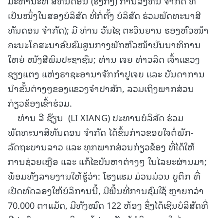
ມະຫານະທີ ສີທັນດອນ (ຮົງກົງ) ການລົງທຶນ ຈໍາກັດ ທີ່
ເປັນໜຶ່ງໃນສອງບໍລິສັດ ທີ່ກໍ່ຕັ້ງ ບໍລິສັດ ຮ່ວມພັດທະນາສີ
ທັນດອນ ຈໍາກັດ); ມີ ທ່ານ ວັນໄຊ ຕະວິນຍານ ຮອງຫົວໜ້າ
ຄະນະໂຄສະນາອົບຮົມສູນກາງພັກຫົວໜ້າບັນນາທິການ
ໃຫຍ່ ໜັງສືພິມປະຊາຊົນ; ທ່ານ ເຈຍ ທ່າວລິດ ເຈົ້າແຂວງ
ຊຽງແຕງ ແຫ່ງຣາຊະອານາຈັກກຳປູເຈຍ ແລະ ບັນດາການ
ນໍາຂັ້ນຕ່າງໆຂອງແຂວງຈໍາປາສັກ, ລວມເຖິງພາກສ່ວນ
ກ່ຽວຂ້ອງເຂົ້າຮ່ວມ.
ທ່ານ ລີ ຊ໊ຽນ (LI XIANG) ປະທານບໍລິສັດ ຮ່ວມ
ພັດທະນາສີທັນດອນ ຈໍາກັດ ໄດ້ຂຶ້ນກ່າວຂອບໃຈຕໍ່ພັກ-
ລັດຖະບານລາວ ແລະ ທຸກພາກສ່ວນກ່ຽວຂ້ອງ ທີ່ໄດ້ໃຫ້
ການຊ່ວຍເຫຼືອ ແລະ ແກ້ໄຂບັນຫາຕ່າງໆ ໃນໄລຍະຜ່ານມາ;
ພ້ອມທັງລາຍງານໃຫ້ຮູ້ວ່າ: ໂຮງແຮມ ມ່ວນມ່ວນ ບູຕິກ ທີ່
ເປີດທົດລອງໃຫ້ບໍລິການນີ້, ມີພື້ນທີ່ການຊົມໃຊ້ ຫຼາຍກວ່າ
70.000 ຕາແມັດ, ມີທັງໝົດ 122 ຫ້ອງ ຊຶ່ງໄດ້ເຊີນບໍລິສັດທີ່