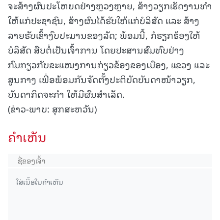
ຈະສ້າງຜົນປະໂຫຍດຢ່າງຫຼວງຫຼາຍ, ສ້າງວຽກເຮັດງານທໍາ
ໃຫ້ແກ່ປະຊາຊົນ, ສ້າງຜົນໄດ້ຮັບໃຫ້ແກ່ບໍລິສັດ ແລະ ສ້າງ
ລາຍຮັບເຂົ້າງົບປະມານຂອງລັດ; ພ້ອມນີ້, ກໍຮຽກຮ້ອງໃຫ້
ບໍລິສັດ ສືບຕໍ່ເປັນເຈົ້າການ ໂດຍປະສານສົມທົບຢ່າງ
ກົມກຽວກັບຂະແໜງການກ່ຽວຂ້ອງຂອງເມືອງ, ແຂວງ ແລະ
ສູນກາງ ເພື່ອພ້ອມກັນຈັດຕັ້ງປະຕິບັດບັນດາໜ້າວຽກ,
ບັນດາກິດຈະກຳ ໃຫ້ມີຜົນສຳເລັດ.
(ຂ່າວ-ພາບ: ສຸກສະຫວັນ)
ຄໍາເຫັນ