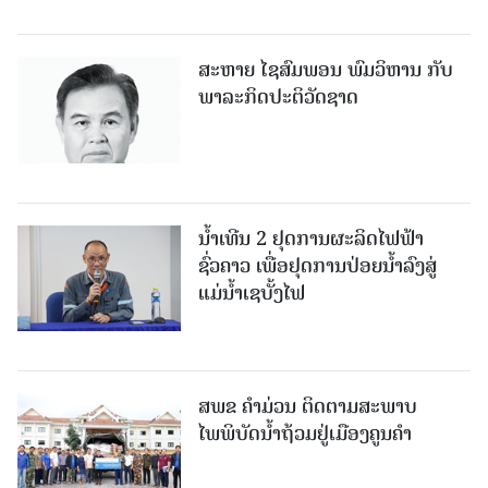
ສະຫາຍ ໄຊສົມພອນ ພົມວິຫານ ກັບ
ພາລະກິດປະຕິວັດຊາດ
ນໍ້າເທີນ 2 ຢຸດການຜະລິດໄຟຟ້າ
ຊົ່ວຄາວ ເພື່ອຢຸດການປ່ອຍນໍ້າລົງສູ່
ແມ່ນໍ້າເຊບັ້ງໄຟ
ສ​ພ​ຂ ຄໍາມ່ວນ ຕິດຕາມສະພາບ
ໄພພິບັດນໍ້າຖ້ວມຢູ່ເມືອງຄູນຄໍາ