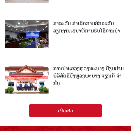
ສາລະວັນ ສໍາເລັດການຍົກລະດັບ
ວຽກງານເສນາທິການຮັບໃຊ້ການນໍາ
ການນຳແຂວງຫຼວງພະບາງ ຢ້ຽມ​ຢາມ
ບໍ​ລິ​ສັດຊີມັງຫຼວງພະບາງ ຈຽງເກີ ຈໍາ
ກັດ
ເພີ່ມເຕີມ