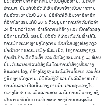
ມີປະສົບການຈາກສິງກະໂປມາເປັນຜູ້ບໍລິຫານ. ໃນໄລຍະ
ຜ່ານມາ, ນັບແຕ່ບໍລິສັດໄດ້ເຊັນສັຍຍາຢ່າງເປັນທາງການ
ກັບລັດຖະບານໃນປີ 2018, ບໍລິສັດກໍໄດ້ເລີ່ມວາງສີລາລືກ
ກໍ່ສ້າງໂຮງແຮມແຕ່ປີ 2019 ດ້ວຍມູນຄ່າການລົງທຶນຕົວຈິງ
24 ລ້ານກວ່າໂດລາ, ສຳເລັດການກໍ່ສ້າງ ແລະ ເປີດທົດລອງ
ບໍລິການໃນປີນີ້. ພ້ອມນີ້, ບໍລິສັດ ກໍໄດ້ລະດົມທຶນເຂົ້າໃສ່ໃນ
ການພັດທະນາຫຼາຍໆໂຄງການ ເປັນຕົ້ນແຫຼ່ງທ່ອງທ່ຽວ
ນໍ້າຕົກຕາດຄອນພະເພັງ-ສົມພະມິດ, ໂຄງການສາງຄ່ຽນ
ຖ່າຍສິນຄ້າ, ຕຶກຕິບເຂົ້າ ແລະ ຕຶກໂຮງແຮມແຄນຄູ່ ...; ພ້ອມ
ນັ້ນ, ກໍປະກອບສ່ວນຕໍ່ສັງຄົມ ໂດຍການກໍ່ສ້າງເສັ້ນທາງ
ອ້ອມດອນໂຂງ, ກໍ່ສ້າງໂຮງຮຽນປະຖົມບ້ານຂີ້ນາກ ແລະ ອື່ນ
ໆອີກຫຼາຍໂຄງການ. ບໍລິສັດຍັງໄດ້ຮ່ວມກັບລັດວິສາຫະກິດ
ການບິນລາວ ເປີດເສັ້ນທາງການບິນ ປາກເຊ-ກວາງໂຈ;
ກວາງໂຈ-ປາກເຊ ເພື່ອຄວາມສະດວກໃນການເດີນທາງ ທັງ
ເປັນການພັກດັນການພັດທະນາທາງດ້ານເສດຖະກິດ-