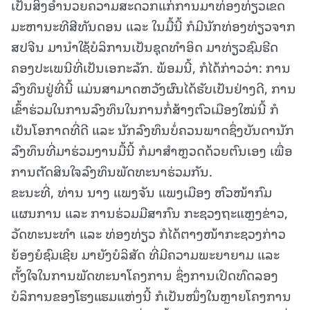
ເປັນສິ່ງອຳນວຍຄວາມສະດວກແກ່ການມາທ່ອງທ່ຽວເຂດ
ມະຫານະທີສີທັນດອນ ແລະ ໃນມື້ນີ້ ກໍມີນັກທ່ອງທ່ຽວຈາກ
ສປຈີນ ມານໍາໃຊ້ບໍລິການເປັນຊຸດທໍາອິດ ມາທ່ຽວຊົມຮີດ
ຄອງປະເພນີທີ່ເປັນເອກະລັກ. ພ້ອມນີ້, ກໍໄດ້ກ່າວວ່າ: ການ
ລົງທຶນຢູ່ທີ່ນີ້ ແມ່ນສາມາດຫວັງຜົນໄດ້ຮັບເປັນຢ່າງດີ, ການ
ເຂົ້າຮ່ວມໃນການລົງທຶນໃນການກໍ່ສ້າງຕົວເມືອງໃໝ່ນີ້ ກໍ
ເປັນໂອກາດທີ່ດີ ແລະ ນັກລົງທຶນບໍ່ຄວນພາດຊຶ່ງບັນດານັກ
ລົງທຶນທີ່ມາຮ່ວມງານມື້ນີ້ ກໍມາສຳຫຼວດດ້ວຍຕົນເອງ ເພື່ອ
ການຕັດສິນໃຈລົງທຶນພັດທະນາຮ່ວມກັນ.
ຂະນະທີ່, ທ່ານ ນາງ ແພງຈັນ ແພງເມືອງ ຫົວໜ້າກົມ
ແຜນການ ແລະ ການຮ່ວມມືສາກົນ ກະຊວງຖະແຫຼງຂ່າວ,
ວັດທະນະທໍາ ແລະ ທ່ອງທ່ຽວ ກໍໄດ້ຕາງໜ້າກະຊວງກ່າວ
ຍ້ອງຍໍຊົມເຊີຍ ມາຍັງບໍລິສັດ ທີ່ມີຄວາມພະຍາຍາມ ແລະ
ຕັ້ງໃຈໃນການພັດທະນາໂຄງການ ຊຶ່ງການເປີດທົດລອງ
ບໍລິການຂອງໂຮງແຮມແຫ່ງນີ້ ກໍເປັນໜຶ່ງໃນຫຼາຍໂຄງການ