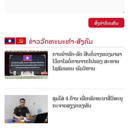
ສົ່ງຄໍາຄິດເຫັນ
ຂ່າວວັດທະນະທຳ-ສັງຄົມ
ການນໍາພັກ-ລັດ ສືບຕໍ່ວາງພວງມາລາ
ໄວ້ອາໄລຕໍ່ການຈາກໄປຂອງ ສະຫາຍ
ໄຊສົມພອນ ພົມວິຫານ
ສຸມໃສ່ 4 ດ້ານ ເພື່ອພັດທະນາສື່ວິທະຍຸ
ກະຈາຍສຽງກອງທັບ