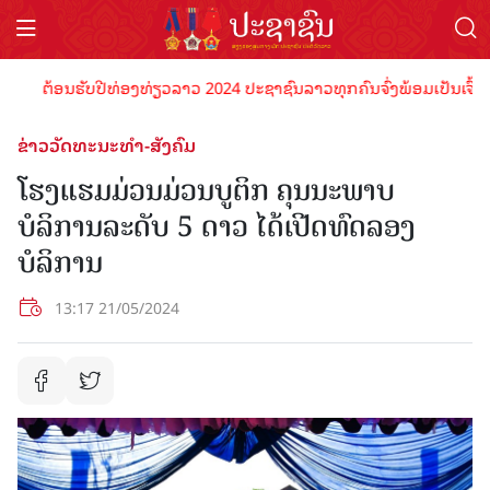
ຕ້ອນຮັບປີທ່ອງທ່ຽວລາວ 2024 ປະຊາຊົນລາວທຸກຄົນຈົ່ງພ້ອມເປັນເຈົ້າພາບທີ
ຂ່າວວັດທະນະທຳ-ສັງຄົມ
ໂຮງແຮມມ່ວນມ່ວນບູຕິກ ຄຸນນະພາບ
ບໍລິການລະດັບ 5 ດາວ ໄດ້ເປີດທົດລອງ
ບໍລິການ
13:17 21/05/2024