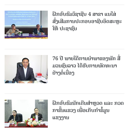
ຝຶກອົບຮົມວິຊາຊີບ 4 ສາຂາ ແນໃສ່
ສົ່ງເສີມການປະກອບອາຊີບອິດສະຫຼະ
ໃຫ້ ປະຊາຊົນ
76 ປີ ພາຍໃຕ້ການນໍາພາຂອງພັກ ສື່
ມວນຊົນລາວ ໄດ້ຮັບການພັດທະນາ
ຢ່າງຕໍ່ເນື່ອງ
ຝຶກອົບຮົມນັກເດີນສຳຫຼວດ ແລະ ກວດ
ກາຂັ້ນແຂວງ ເພື່ອເກັບກຳຂໍ້ມູນ
ແຮງງານ