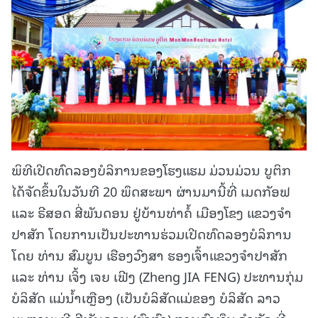
ພິທີເປີດທົດລອງບໍລິການຂອງໂຮງແຮມ ມ່ວນມ່ວນ ບູຕິກ
ໄດ້ຈັດຂຶ້ນໃນວັນທີ 20 ພຶດສະພາ ຜ່ານມານີ້ທີ່ ເມດກັອຟ
ແລະ ຣີສອດ ສີ່ພັນດອນ ຢູ່ບ້ານທ່າຄໍ້ ເມືອງໂຂງ ແຂວງຈໍາ
ປາສັກ ໂດຍການເປັນປະທານຮ່ວມເປີດທົດລອງບໍລິການ
ໂດຍ ທ່ານ ສົມບູນ ເຮືອງວົງສາ ຮອງເຈົ້າແຂວງຈໍາປາສັກ
ແລະ ທ່ານ ເຈິ້ງ ເຈຍ ເຟີງ (Zheng JIA FENG) ປະທານກຸ່ມ
ບໍລິສັດ ແມ່ນໍ້າເຫຼືອງ (ເປັນບໍລິສັດແມ່ຂອງ ບໍລິສັດ ລາວ