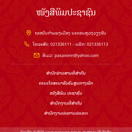
ໜັງສືພິມປະຊາຊົນ
ຖະໜົນກຳແພງເມືອງ ນະຄອນຫຼວງວຽງຈັນ
ໂທລະສັບ: 021336111 - ແຟັກ: 021336113
ອີເມວ:
pasaxonn@yahoo.com
ສຳ​ນັກ​ຂ່າວ​ສານ​ທີ່​ສຳ​ຄັນ​
ຄະນະໂຄສະນາອົບຮົມ​ສູນ​ກາງ​ພັກ
ໜັງສືພິມ ປະ​ຊາ​ຊົນ
ສຳ​ນັກ​ງານ​ທີ່​ສຳ​ຄັນ
ສຳ​ນັກ​ງານ​ປະ​ທານ​ປະ​ເທດ
ລິຂະສິດ ©2026 www.pasaxon.org.la. ສະຫງວນໄວ້ເຊິງສິດ