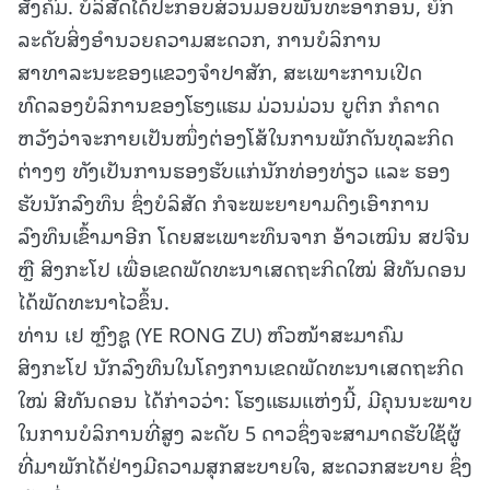
ສັງຄົມ. ບໍລິສັດໄດ້ປະກອບສ່ວນມອບພັນທະອາກອນ, ຍົກ
ລະດັບສິ່ງອຳນວຍຄວາມສະດວກ, ການບໍລິການ
ສາທາລະນະຂອງແຂວງຈໍາປາສັກ, ສະເພາະການເປີດ
ທົດລອງບໍລິການຂອງໂຮງແຮມ ມ່ວນມ່ວນ ບູຕິກ ກໍຄາດ
ຫວັງວ່າຈະກາຍເປັນໜຶ່ງຕ່ອງໂສ້ໃນການພັກດັນທຸລະກິດ
ຕ່າງໆ ທັງເປັນການຮອງຮັບແກ່ນັກທ່ອງທ່ຽວ ແລະ ຮອງ
ຮັບນັກລົງທຶນ ຊຶ່ງບໍລິສັດ ກໍຈະພະຍາຍາມດຶງເອົາການ
ລົງທຶນເຂົ້າມາອີກ ໂດຍສະເພາະທຶນຈາກ ອ້າວເໝິນ ສປຈີນ
ຫຼື ສິງກະໂປ ເພື່ອເຂດພັດທະນາເສດຖະກິດໃໝ່ ສີທັນດອນ
ໄດ້ພັດທະນາໄວຂຶ້ນ.
ທ່ານ ເຢ ຫຼົງຊູ (YE RONG ZU) ຫົວໜ້າສະມາຄົມ
ສິງກະໂປ ນັກລົງທຶນໃນໂຄງການເຂດພັດທະນາເສດຖະກິດ
ໃໝ່ ສີທັນດອນ ໄດ້ກ່າວວ່າ: ໂຮງແຮມແຫ່ງນີ້, ມີຄຸນນະພາບ
ໃນການບໍລິການທີ່ສູງ ລະດັບ 5 ດາວຊຶ່ງຈະສາມາດຮັບໃຊ້ຜູ້
ທີ່ມາພັກໄດ້ຢ່າງມີຄວາມສຸກສະບາຍໃຈ, ສະດວກສະບາຍ ຊຶ່ງ