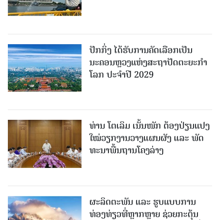
ປັກກິ່ງ ໄດ້ຮັບການຄັດເລືອກເປັນ
ນະຄອນຫຼວງແຫ່ງສະຖາປັດຕະຍະກຳ
ໂລກ ປະຈຳປີ 2029
ທ່ານ ໂຕ​ເລິມ ເນັ້ນໜັກ ຕ້ອງ​ປ່ຽນ​ແປງ​
ໃໝ່​ວຽກ​ງານ​ວາງ​ແຜນ​ຜັງ ແລະ ​ພັດ​
ທະ​ນາ​ພື້ນ​ຖານ​ໂຄງ​ລ່າງ
ຜະລິດຕະພັນ ແລະ ຮູບແບບການ
ທ່ອງທ່ຽວທີ່ຫຼາກຫຼາຍ ຊ່ວຍກະຕຸ້ນ