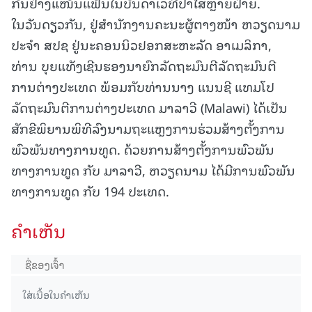
ກັນຢ່າງແໜ້ນແຟ້ນໃນບັນດາເວທີປາໄສຫຼາຍຝ່າຍ.
ໃນວັນດຽວກັນ, ຢູ່ສຳນັກງານຄະນະຜູ້ຕາງໜ້າ ຫວຽດນາມ
ປະຈຳ ສປຊ ຢູ່ນະຄອນນິວຢອກສະຫະລັດ ອາເມລິກາ,
ທ່ານ ບຸຍແທັງເຊີນຮອງນາຍົກລັດຖະມົນຕີລັດຖະມົນຕີ
ການຕ່າງປະເທດ ພ້ອມກັບທ່ານນາງ ແນນຊີ ແທມໂປ
ລັດຖະມົນຕີການຕ່າງປະເທດ ມາລາວີ (Malawi) ໄດ້ເປັນ
ສັກຂີພິຍານພິທີລົງນາມຖະແຫຼງການຮ່ວມສ້າງຕັ້ງການ
ພົວພັນທາງການທູດ. ດ້ວຍການສ້າງຕັ້ງການພົວພັນ
ທາງການທູດ ກັບ ມາລາວີ, ຫວຽດນາມ ໄດ້ມີການພົວພັນ
ທາງການທູດ ກັບ 194 ປະເທດ.
ຄໍາເຫັນ