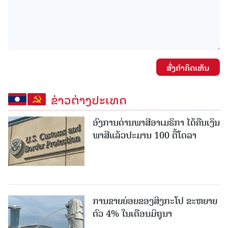
ສົ່ງຄໍາຄິດເຫັນ
ຂ່າວຕ່າງປະເທດ
ອົງການດ່ານພາສີອາເມຣິກາ ໄດ້ຄືນເງິນ
ພາສີແລ້ວປະມານ 100 ຕື້ໂດລາ
ການຂາຍຍ່ອຍຂອງສິງກະໂປ ຂະຫຍາຍ
ຕົວ 4% ໃນເດືອນມິຖຸນາ