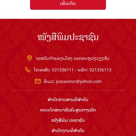
ເພີ່ມເຕີມ
ໜັງສືພິມປະຊາຊົນ
ຖະໜົນກຳແພງເມືອງ ນະຄອນຫຼວງວຽງຈັນ
ໂທລະສັບ: 021336111 - ແຟັກ: 021336113
ອີເມວ:
pasaxonn@yahoo.com
ສຳ​ນັກ​ຂ່າວ​ສານ​ທີ່​ສຳ​ຄັນ​
ຄະນະໂຄສະນາອົບຮົມ​ສູນ​ກາງ​ພັກ
ໜັງສືພິມ ປະ​ຊາ​ຊົນ
ສຳ​ນັກ​ງານ​ທີ່​ສຳ​ຄັນ