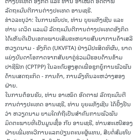
ຕ່າງປະເທດ ອັງກິດ ແລະ ທ່ານ ອາເໝັດ ອັດຕາຟ
ລັດຖະມົນຕີການຕ່າງປະເທດ ອານເຊຣີ.
ຂ່າວລະບຸວ່າ: ໃນການພົບປະ, ທ່ານ ບຸຍແທັງເຊີນ ແລະ
ທ່ານ ເດວິດ ແລມມີ ລັດຖະມົນຕີການຕ່າງປະເທດອັງກິດ
ໄດ້ເຫັນດີເປັນເອກະພາບເສີມຂະຫຍາຍສັນຍາການຄ້າເສລີ
ຫວຽດນາມ - ອັງກິດ (UKVFTA) ຢ່າງມີປະສິດທິຜົນ, ຍາດ
ແຍ່ງບັນດາໂອກາດຈາກສັນຍາຄູ່ຮ່ວມມືຮອບດ້ານຂ້າມ
ປາຊີຟິກ (CPTPP) ໃນລະດັບສູງສຸດເພື່ອຊຸກຍູ້ການພົວພັນ
ດ້ານເສດຖະກິດ - ການຄ້າ, ການລົງທຶນລະຫວ່າງສອງ
ຝ່າຍ.
ໃນການຕ້ອນຮັບ, ທ່ານ ອາເໝັດ ອັດຕາຟ ລັດຖະມົນຕີ
ການຕ່າງປະເທດ ອານເຊຣີ, ທ່ານ ບຸຍແທັງເຊີນ ໄດ້ຢັ້ງຢືນ
ວ່າ ຫວຽດນາມ ຍາມໃດກໍຖືເປັນສຳຄັນການພົວພັນ
ມິດຕະພາບທີ່ເປັນມູນເຊື້ອ ກັບ ອານເຊຣີ, ທ່ານສະເໜີສອງ
ຝ່າຍເພີ່ມທະວີການແລກປ່ຽນຄະນະຜູ້ແທນ, ສືບຕໍ່ສົມທົບ