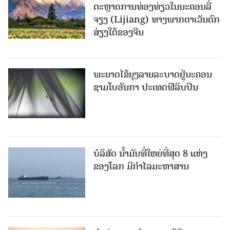
ຕະຫຼາດການທ່ອງທ່ຽວໃນນະຄອນລີ່
ຈຽງ (Lijiang) ທາງພາກຕາເວັນຕົກ
ສ່ຽງໃຕ້ຂອງຈີນ
ພະຍາດໄຂ້ຍຸງລາຍລະບາດຢູ່ນະຄອນ
ຊາມໂບ​ອັນກາ ປະເທດຟີລິບປິນ
ບໍລິສັດ ນ້ຳມັນທີ່ໃຫຍ່ທີ່ສຸດ 8 ແຫ່ງ
ຂອງໂລກ ມີກຳໄລມະຫາສານ