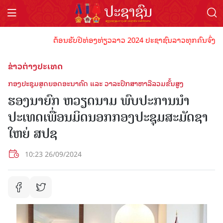
ຕ້ອນຮັບປີທ່ອງທ່ຽວລາວ 2024 ປະຊາຊົນລາວທຸກຄົນຈົ່ງພ້ອມເປັ
ຂ່າວຕ່າງປະເທດ
ກອງປະຊຸມສຸດຍອດອະນາຄົດ ແລະ ວາລະປຶກສາຫາລືລວມຂັ້ນສູງ
ຮອງນາຍົກ ຫວຽດນາມ ພົບປະການນຳ
ປະເທດເພື່ອນມິດນອກກອງປະຊຸມສະມັດຊາ
ໃຫຍ່ ສປຊ
10:23 26/09/2024