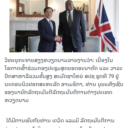
ວິທະຍຸກະຈາຍສຽງຫວຽດນາມລາຍງານວ່າ: ເນື່ອງໃນ
ໂອກາດເຂົ້າຮ່ວມກອງປະຊຸມສຸດຍອດອະນາຄົດ ແລະ ວາລະ
ປຶກສາຫາລືລວມຂັ້ນສູງ ສະມັດຊາໃຫຍ່ ສປຊ ຊຸດທີ 79 ຢູ່
ນະຄອນນິວຢອກສະຫະລັດ ອາເມຣິກາ, ທ່ານ ບຸຍແທັງເຊີນ
ຮອງນາຍົກລັດຖະມົນຕີລັດຖະມົນຕີການຕ່າງປະເທດ
ຫວຽດນາມ
ໄດ້ມີການພົບກັບທ່ານ ເດວິດ ແລມມີ ລັດຖະມົນຕີການ