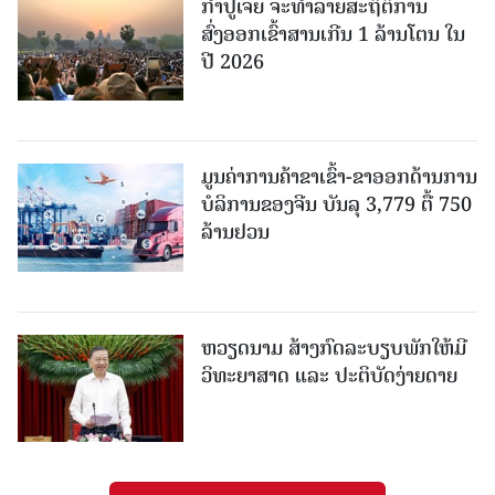
ກຳປູເຈຍ ຈະທຳລາຍສະຖິຕິການ
ສົ່ງອອກເຂົ້າສານເກີນ 1 ລ້ານໂຕນ ໃນ
ປີ 2026
ມູນຄ່າການຄ້າຂາເຂົ້າ-ຂາອອກດ້ານການ
ບໍລິການຂອງຈີນ ບັນລຸ 3,779 ຕື້ 750
ລ້ານຢວນ
ຫວຽດນາມ ສ້າງກົດລະບຽບພັກໃຫ້ມີ
ວິທະຍາສາດ ແລະ ປະຕິບັດງ່າຍດາຍ