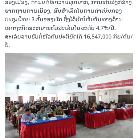
ຂອງເມືອງ, ການແກ້ໄຂຄວາມທຸກຍາກ, ການຫັນລົງກໍ່ສ້າງ
ຮາກຖານການເມືອງ, ຜົນສຳເລັດໃນການດຳເນີນກອງ
ປະຊຸມໃຫຍ່ 3 ຂັ້ນຂອງພັກ ຊຶ່ງໄດ້ຍົກໃຫ້ເຫັນທາງດ້ານ
ເສດຖະກິດຂະຫຍາຍຕົວສະເລ່ຍໃນລະດັບ 4.7%/ປີ.
ສະເລ່ຍລາຍຮັບຕໍ່ຫົວຄົນປະຕິບັດໄດ້ 16,547,000 ກີບ/ຄົນ/
ປີ.