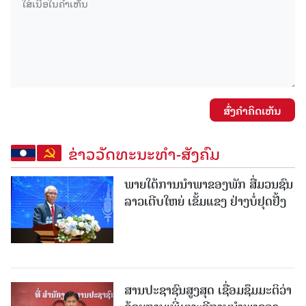
ສົ່ງຄໍາຄິດເຫັນ
ຂ່າວວັດທະນະທຳ-ສັງຄົມ
ພາຍໃຕ້ການນໍາພາຂອງພັກ ສື່ມວນຊົນ
ລາວເຕີບໃຫຍ່ ເຂັ້ມແຂງ ຢ່າງບໍ່ຢຸດຢັ້ງ
ສານປະຊາຊົນສູງສຸດ ເຊື່ອມຊຶມມະຕິວ່າ