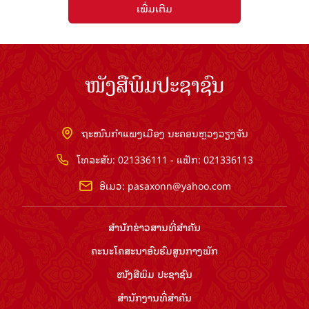
ເພີ່ມເຕີມ
ໜັງສືພິມປະຊາຊົນ
ຖະໜົນກຳແພງເມືອງ ນະຄອນຫຼວງວຽງຈັນ
ໂທລະສັບ: 021336111 - ແຟັກ: 021336113
ອີເມວ:
pasaxonn@yahoo.com
ສຳ​ນັກ​ຂ່າວ​ສານ​ທີ່​ສຳ​ຄັນ​
ຄະນະໂຄສະນາອົບຮົມ​ສູນ​ກາງ​ພັກ
ໜັງສືພິມ ປະ​ຊາ​ຊົນ
ສຳ​ນັກ​ງານ​ທີ່​ສຳ​ຄັນ