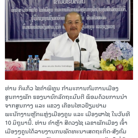
ທ່ານ ກິແກ້ວ ໄຂຄຳພິທູນ ກຳມະການກົມການເມືອງ
ສູນກາງພັກ ຮອງນາຍົກລັດຖະມົນຕີ ພ້ອມດ້ວຍການນຳ
ຈາກສູນກາງ ແລະ ແຂວງ ເຄືອນໄຫວຢ້ຽມຢາມ
ພະນັກງານຫຼັກແຫຼ່ງເມືອງຄູນ ແລະ ເມືອງຜາໄຊ ໃນວັນທີ
10 ມິຖຸນານີ້. ທ່ານ ຄຳຫຼ້າ ສີດວງໄຊ ເລຂາພັກເມືອງ ເຈົ້າ
ເມືອງໆຄູນໄດ້ລາຍງານກນພັດທະນາເສດຖະກິດ-ສັງຄົມ