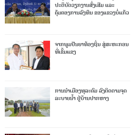
ປະຕິບັດວຽກງານສົ່ງເສີມ ແລະ
ຄຸ້ມຄອງການລົງທຶນ ຂອງແຂວງບໍ່ແກ້ວ
ຈາກພູມປັນຍາທ້ອງຖິ່ນ ສູ່ສະຫະກອນ
ທີ່ເຂັ້ມແຂງ
ການນໍາເມືອງທຸລະຄົມ ລົງຕິດຕາມຈຸດ
ລະບາຍນໍ້າ ຢູ່ບ້ານປາກຫາງ