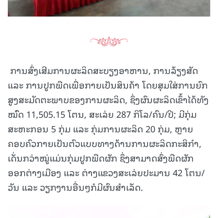
ການສົ່ງເສີມການຜະລິດສະບຽງອາຫານ, ການລ້ຽງສັດ
ແລະ ການປູກພືດເພື່ອກາຍເປັນສິນຄ້າ ໂດຍສຸມໃສ່ການຍົກ
ສູງສະມັດຕະພາບຂອງການຜະລິດ, ຊຶ່ງຜົນຜະລິດເຂົ້າໄດ້ທັງ
ໝົົດ 11,505.15 ໂຕນ, ສະເລ່ຍ 287 ກິໂລ/ຄົນ/ປີ; ມີກຸ່ມ
ສະຫະກອນ 5 ກຸ່ມ ແລະ ກຸ່ມການຜະລິດ 20 ກຸ່ມ, ຫຼາຍ
ຄອບຄົວກາຍເປັນຕົວແບບທາງດ້ານການຜະລິດກະສິກໍາ,
ເດັ່ນກວ່າໝູ່ແມ່ນກຸ່ມປູກພືດຜັກ ຊຶ່ງສາມາດສົ່ງພືດຜັກ
ອອກຕ່າງເມືອງ ແລະ ຕ່າງແຂວງສະເລ່ຍປະມານ 42 ໂຕນ/
ວັນ ແລະ ວຽກງານອື່ນໆກໍມີຜົນສໍາເລັດ.