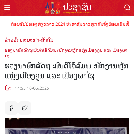
ຕ້ອນຮັບປີທ່ອງທ່ຽວລາວ 2024 ປະຊາຊົນລາວທຸກຄົນຈົ່ງພ້ອມເປັນເຈົ້າພາບທີ່
ຂ່າວວັດທະນະທຳ-ສັງຄົມ
ຮອງນາຍົກລັດຖະມົນຕີໂອ້ລົມພະນັກງານຫຼັກແຫຼ່ງເມືອງຄູນ ແລະ ເມືອງຜາ
ໄຊ
ຮອງນາຍົກລັດຖະມົນຕີໂອ້ລົມພະນັກງານຫຼັກ
ແຫຼ່ງເມືອງຄູນ ແລະ ເມືອງຜາໄຊ
14:55 10/06/2025