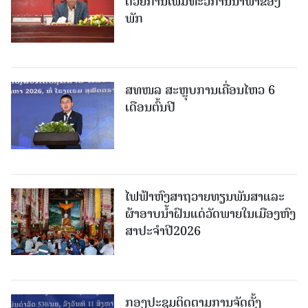
ດ້ວຍການເພີ່ມທະວີການນຳພາຂອງ
ພັກ
ສທໜລ ສະຫຼຸບການເຄື່ອນໄຫວ 6
ເດືອນຕົ້ນປີ
ໄຟຟ້າຫົງສາຖວາຍທຽນພັນສາແລະ
ຜ້າອາບນໍ້າຝົນແດ່ວັດພາຍໃນເມືອງຫົງ
ສາປະຈໍາປີ2026
ກອງປະຊຸມຕິດຕາມການຈັດຕັ້ງ