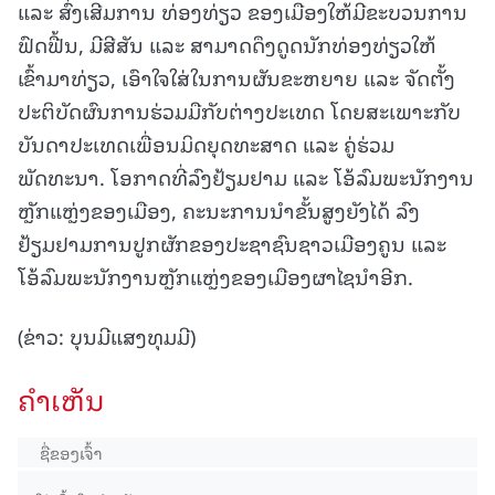
ແລະ ສົ່ງເສີມການ ທ່ອງທ່ຽວ ຂອງເມືອງໃຫ້ມີຂະບວນການ
ຟົດຟື້ນ, ມີສີສັນ ແລະ ສາມາດດຶງດູດນັກທ່ອງທ່ຽວໃຫ້
ເຂົ້າມາທ່ຽວ, ເອົາໃຈໃສ່ໃນການຜັນຂະຫຍາຍ ແລະ ຈັດຕັ້ງ
ປະຕິບັດຜົນການຮ່ວມມືກັບຕ່າງປະເທດ ໂດຍສະເພາະກັບ
ບັນດາປະເທດເພື່ອນມິດຍຸດທະສາດ ແລະ ຄູ່ຮ່ວມ
ພັດທະນາ. ໂອກາດທີ່ລົງຢ້ຽມຢາມ ແລະ ໂອ້ລົມພະນັກງານ
ຫຼັກແຫຼ່ງຂອງເມືອງ, ຄະນະການນຳຂັ້ນສູງຍັງໄດ້ ລົງ
ຢ້ຽມຢາມການປູກຜັກຂອງປະຊາຊົນຊາວເມືອງຄູນ ແລະ
ໂອ້ລົມພະນັກງານຫຼັກແຫຼ່ງຂອງເມືອງຜາໄຊນຳອີກ.
(ຂ່າວ: ບຸນມີແສງທຸມມີ)
ຄໍາເຫັນ