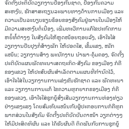
ຈັດຕັ້ງປະຕິບັດວຽກງານປ້ອງກັນຊາດ, ປ້ອງກັນຄວາມ
ສະຫງົບ, ຮັກສາສະຖຽນລະພາບທາງດ້ານການເມືອງ ແລະ
ຄວາມເປັນລະບຽບຮຽບຮ້ອຍຂອງສັງຄົມຢູ່ພາຍໃນເມືອງໃຫ້
ມີຄວາມສະຫງົບຕໍ່ເນື່ອງ, ເພີ່ມທະວີການແກ້ໄຂປະກົດການ
ຫຍໍ້ທໍ້ຕ່າງໆ ໃນສັງຄົມໃຫ້ຫຼຸດໜ້ອຍຖອຍລົງ, ເອົາໃຈໃສ່
ວຽກງານປັບປຸງກໍ່ສ້າງພັກ ໃຫ້ປອດໃສ, ເຂັ້ມແຂງ, ໜັກ
ແໜ້ນ; ວຽກງານສ້າງ ພະນັກງານ ນໍາພາ-ຄຸ້ມຄອງ, ຈັດຕັ້ງ
ປະຕິບັດແຜນພັດທະນາເສດຖະກິດ-ສັງຄົມ ຂອງເມືອງ ກໍຄື
ຂອງແຂວງ ໃຫ້ປະສົບຜົນສຳເລັດຕາມແຜນທີ່ກຳນົດໄວ້,
ເອົາໃຈໃສ່ໃນວຽກງານການແຂ່ງຂັນຮັກຊາດ ແລະ ພັດທະນາ
ແລະ ວຽກງານການແກ້ ໄຂຄວາມທຸກຍາກຂອງເມືອງ ກໍຄື
ຂອງແຂວງ, ເອົາໃຈໃສ່ຊຸກຍູ້ສົ່ງເສີມວຽກງານການທ່ອງທ່ຽວ
ຢ່າງແຂງແຮງ ໂດຍສົມທົບແໜ້ນກັບຜູ້ປະກອບການກໍຄືທຸກ
ພາກສ່ວນໃນສັງຄົມ ຈັດຕັ້ງປະຕິບັດບັນດາໜ້າ ວຽກຕ່າງໆ
ໃຫ້ມີປະສິດທິຜົນ ແລະ ໄດ້ຮັບຜົນດີ ຕິດພັນກັບການຊຸກຍູ້