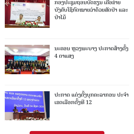
ກອງປະຊຸມຖອນບົດຮຽນ ເຄືອຂ່າຍ
ບັງຄັບໃຊ້ກົດໝາຍວ່າດ້ວຍສັດປ່າ ແລະ
ປ່າໄມ້
ນະຄອນ ຫຼວງພະບາງ ປະ​ກາດ​ສ້າງ​ຕັ້ງ
4 ຕາແສງ
ປະກາດ ແຕ່ງຕັ້ງບຸກຄະລາກອນ ປະຈໍາ
ເຂດເລືອກຕັ້ງທີ 12