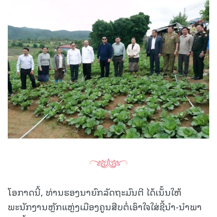
ໂອກາດນີ້, ທ່ານຮອງນາຍົກລັດຖະມົນຕີ ໄດ້ເນັ້ນໃຫ້
ພະນັກງານຫຼັກແຫຼ່ງເມືອງຄູນສືບຕໍ່ເອົາໃຈໃສ່ຊີ້ນໍາ-ນໍາພາ