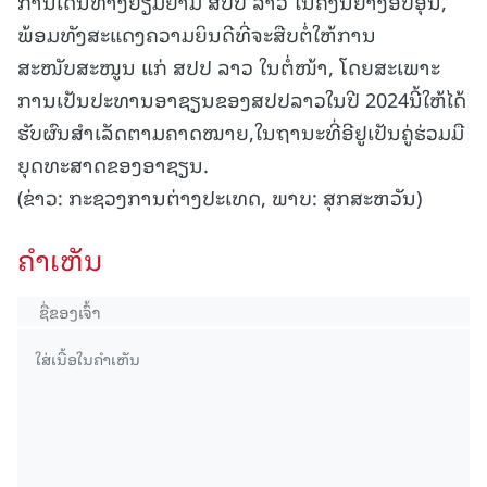
ການເດີນທາງຢ້ຽມຢາມ ສປປ ລາວ ໃນຄັ້ງນີ້ຢ່າງອົບອຸ່ນ,
ພ້ອມທັງສະແດງຄວາມຍິນດີທີ່ຈະສືບຕໍ່ໃຫ້ການ
ສະໜັບສະໜູນ ແກ່ ສປປ ລາວ ໃນຕໍ່ໜ້າ, ໂດຍສະເພາະ
ການເປັນປະທານອາຊຽນຂອງສປປລາວໃນປີ 2024ນີ້ໃຫ້ໄດ້
ຮັບຜົນສຳເລັດຕາມຄາດໝາຍ,ໃນຖານະທີ່ອີຢູເປັນຄູ່ຮ່ວມມື
ຍຸດທະສາດຂອງອາຊຽນ.
(ຂ່າວ: ກະຊວງການຕ່າງປະເທດ, ພາບ: ສຸກສະຫວັນ)
ຄໍາເຫັນ