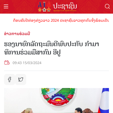
ຕ້ອນຮັບປີທ່ອງທ່ຽວລາວ 2024 ປະຊາຊົນລາວທຸກຄົນຈົ່ງພ້ອມເປັນເຈົ້າພາ
ຂ່າວການຮ່ວມມື
ຮອງນາຍົກລັດຖະມົນຕີພົບປະກັບ ກໍາມາ
ທິການຮ່ວມມືສາກົນ ອີຢູ
09:43 15/03/2024