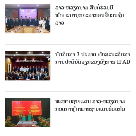
ລາວ-ຫວຽດ​ນາມ ສືບ​ຕໍ່​ຮ່ວມ​ມື
ພັດທະນາບຸກຄະລາກອນສື່ມວນຊົນ
ລາວ
ນັກສຶກສາ 3 ປະເທດ ທັດ​ສະ​ນະ​ສຶກ​ສາ
ການປະຕິບັດວຽກຂອງອົງການ IFAD
ທະຫານຊາຍເເດນ ລາວ-ຫວຽດນາມ
ກວດກາຫຼັກໝາຍຊາຍແດນຮ່ວມກັນ