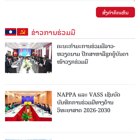
ສົ່ງຄໍາຄິດເຫັນ
ຂ່າວການຮ່ວມມື
ຄະນະກໍາມະການຮ່ວມມືລາວ-
ຫວຽດນາມ ປຶກສາຫາລືຊຸກຍູ້ບັນດາ
ໜ້າວຽກຮ່ວມມື
NAPPA ແລະ VASS ເຊັນບົດ
ບັນທຶກການຮ່ວມມືທາງດ້ານ
ວິທະຍາສາດ 2026-2030