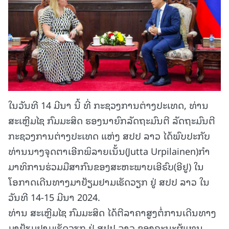
ໃນວັນທີ 14 ມີນາ ນີ້ ທີ່ ກະຊວງການຕ່າງປະເທດ, ທ່ານ
ສະເຫຼີມໄຊ ກົມມະສິດ ຮອງນາຍົກລັດຖະມົນຕີ ລັດຖະມົນຕີ
ກະຊວງການຕ່າງປະເທດ ແຫ່ງ ສປປ ລາວ ໄດ້ພົບປະກັບ
ທ່ານນາງຈຸດຕາເອີກພິລາຍເນັ້ນ(Jutta Urpilainen)ກໍາ
ມາທິການຮ່ວມມືສາກົນຂອງສະຫະພາບເອີຣົບ(ອີຢູ) ໃນ
ໂອກາດເດີນທາງມາຢ້ຽມຢາມເຮັດວຽກ ຢູ່ ສປປ ລາວ ໃນ
ວັນທີ 14-15 ມີນາ 2024.
ທ່ານ ສະເຫຼີມໄຊ ກົມມະສິດ ໄດ້ຕີລາຄາສູງຕໍ່ການເດີນທາງ
ມາຢ້ຽມຢາມເຮັດວຽກ ຢູ່ ສປປ ລາວ ຂອງຄະນະຜູ້ແທນ