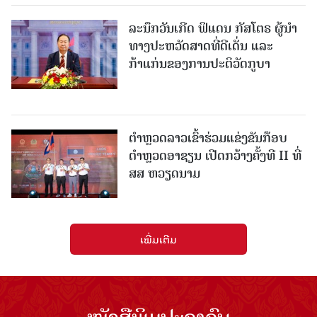
ລະນຶກວັນເກີດ ຟິແດນ ກັສໂຕຣ ຜູ້ນຳ
ທາງປະຫວັດສາດທີ່ດີເດັ່ນ ແລະ
ກ້າແກ່ນຂອງການປະຕິວັດກູບາ
ຕຳຫຼວດລາວເຂົ້າຮ່ວມແຂ່ງຂັນກ໊ອບ
ຕຳຫຼວດອາຊຽນ ເປີດກວ້າງຄັ້ງທີ II ທີ່
ສສ ຫວຽດນາມ
ເພີ່ມເຕີມ