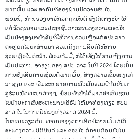
ພາກພື້ນ ແລະ ສາກົນທີ່ສອງຝ່າຍມີຄວາມສົນໃຈ.
ພ້ອມນີ້, ທ່ານຮອງນາຍົກລັດຖະມົນຕີ ຍັງໄດ້ຕາງໜ້າໃຫ້
ແກ່ລັດຖະບານແລະປະຊາຊົນລາວສະແດງຄວາມຂອບໃຈ
ເປັນຢ່າງສູງມາຍັງອີຢູທີ່ໃຫ້ການຊ່ວຍເຫຼືອແກ່ສປປລາວ
ຕະຫຼອດໄລຍະຜ່ານມາ ລວມເຖິງການສືບຕໍ່ໃຫ້ການ
ຊ່ວຍເຫຼືອໃນຕໍ່ໜ້າ. ພ້ອມກັນນີ້, ກໍໄດ້ແຈ້ງໃຫ້ຊາບເຖິງການ
ເປັນປະທານ ອາຊຽນຂອງ ສປປ ລາວ ໃນປີ 2024 ໂດຍເນັ້ນ
ການສົ່ງເສີມການເຊື່ອມຕໍ່ພາກພື້ນ, ສ້າງຄວາມເຂັ້ມແຂງແກ່
ອາຊຽນ ແລະ ເສີມຂະຫຍາຍການພົວພັນຮ່ວມມືກັບບັນດາ
ຄູ່ຮ່ວມພັດທະນາຕ່າງໆ, ພ້ອມທັງຍັງໄດ້ຝາກຄໍາເຊີນຊວນ
ໄປຍັງປະຊາຊົນສະຫະພາບເອີຣົບ ໃຫ້ມາທ່ອງທ່ຽວ ສປປ
ລາວ ໃນໂອກາດປີທ່ອງທ່ຽວລາວ 2024 ນີ້.
ໃນຂະນະດຽວກັນ, ທ່ານນາງຈຸດຕາເອີກພິລາຍເນັ້ນກໍໄດ້
ສະແດງຄວາມປິຕິຍິນດີ ແລະ ຂອບໃຈ ຕໍ່ການຕ້ອນຮັບໃນ