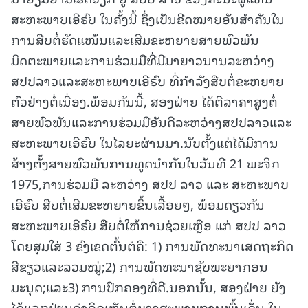
ສະຫະພາບເອີຣົບ ໃນຄັ້ງນີ້ ຊຶ່ງເປັນຂີດໝາຍອັນສຳຄັນໃນ
ການສືບຕໍ່ຮັດແໜ້ນແລະເສີມຂະຫຍາຍສາຍພົວພັນ
ມິດຕະພາບແລະການຮ່ວມມືທີ່ມີມາຍາວນານລະຫວ່າງ
ສປປລາວແລະສະຫະພາບເອີຣົບ ທີ່ກຳລັງສືບຕໍ່ຂະຫຍາຍ
ຕົວຢ່າງຕໍ່ເນື່ອງ.ພ້ອມກັນນີ້, ສອງຝ່າຍ ໄດ້ຕີລາຄາສູງຕໍ່
ສາຍພົວພັນແລະການຮ່ວມມືອັນດີລະຫວ່າງສປປລາວແລະ
ສະຫະພາບເອີຣົບ ໃນໄລຍະຜ່ານມາ.ນັບຕັ້ງແຕ່ໄດ້ມີການ
ສ້າງຕັ້ງສາຍພົວພັນການທູດນຳກັນໃນວັນທີ 21 ພະຈິກ
1975,ການຮ່ວມມື ລະຫວ່າງ ສປປ ລາວ ແລະ ສະຫະພາບ
ເອີຣົບ ສືບຕໍ່ເສີມຂະຫຍາຍຂຶ້ນເລື້ອຍໆ, ພ້ອມດຽວກັນ
ສະຫະພາບເອີຣົບ ສືບຕໍ່ໃຫ້ການຊ່ວຍເຫຼືອ ແກ່ ສປປ ລາວ
ໂດຍສຸມໃສ່ 3 ຂົງເຂດຕົ້ນຕໍຄື: 1) ການພັດທະນາເສດຖະກິດ
ສີຂຽວແລະລວມໝູ່;2) ການພັດທະນາຊັບພະຍາກອນ
ມະນຸດ;ແລະ3) ການປົກຄອງທີ່ດີ.ນອກນັ້ນ, ສອງຝ່າຍ ຍັງ
ໄດ້ແລກປ່ຽນຄໍາຄິດເຫັນຕໍ່ບາງສະພາບການພົ້ນເດັ່ນ ໃນ