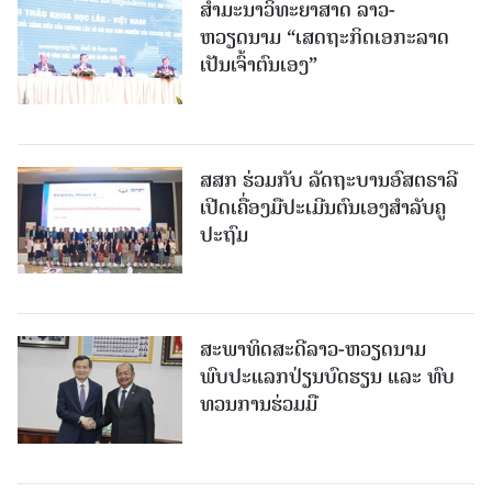
ສຳມະນາວິທະຍາສາດ ລາວ-
ຫວຽດນາມ “ເສດຖະກິດເອກະລາດ
ເປັນເຈົ້າຕົນເອງ”
ສສກ ຮ່ວມກັບ ລັດຖະບານອົສຕຣາລີ
ເປີດເຄື່ອງມືປະເມີນຕົນເອງສຳລັບຄູ
ປະຖົມ
ສະພາທິດສະດີລາວ-ຫວຽດນາມ
ພົບປະແລກປ່ຽນບົດຮຽນ ແລະ ທົບ
ທວນການຮ່ວມມື