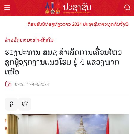
ຕ້ອນຮັບປີທ່ອງທ່ຽວລາວ 2024 ປະຊາຊົນລາວທຸກຄົນຈົ່ງພ້ອມເປັນເຈ
ຂ່າວວັດທະນະທຳ-ສັງຄົມ
ຮອງປະທານ ສນຊ ສໍາເລັດການເຄື່ອນໄຫວ
ຊຸກຍູ້ວຽກງານແນວໂຮມ ຢູ່ 4 ແຂວງພາກ
ເໜືອ
09:55 19/03/2024