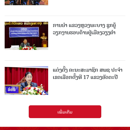
ການນຳ ແຂວງຫຼວງພະບາງ ຊຸກຍູ້
ວຽກງານຮອບດ້ານຢູ່ເມືອງວຽງຄໍາ
ແຕ່ງຕັ້ງ ຄະນະສະມາຊິກ ສພຊ ປະຈຳ
ເຂດເລືອກຕັ້ງທີ 17 ແຂວງອັດຕະປື
ເພີ່ມເຕີມ