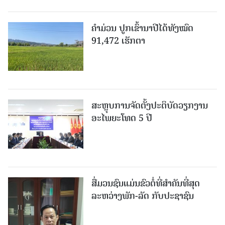
ຄໍາມ່ວນ ປູກເຂົ້ານາປີໄດ້ທັງໝົດ
91,472 ເຮັກຕາ
ສະຫຼຸບການຈັດຕັ້ງປະຕິບັດວຽກງານ
ອະໄພຍະໂທດ 5 ປີ
ສື່ມວນຊົນແມ່ນຂົວຕໍ່ທີ່ສໍາຄັນທີ່ສຸດ
ລະຫວ່າງພັກ-ລັດ ກັບປະຊາຊົນ