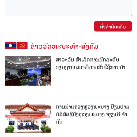
ສົ່ງຄໍາຄິດເຫັນ
ຂ່າວວັດທະນະທຳ-ສັງຄົມ
ສາລະວັນ ສໍາເລັດການຍົກລະດັບ
ວຽກງານເສນາທິການຮັບໃຊ້ການນໍາ
ການນຳແຂວງຫຼວງພະບາງ ຢ້ຽມ​ຢາມ
ບໍ​ລິ​ສັດຊີມັງຫຼວງພະບາງ ຈຽງເກີ ຈໍາ
ກັດ