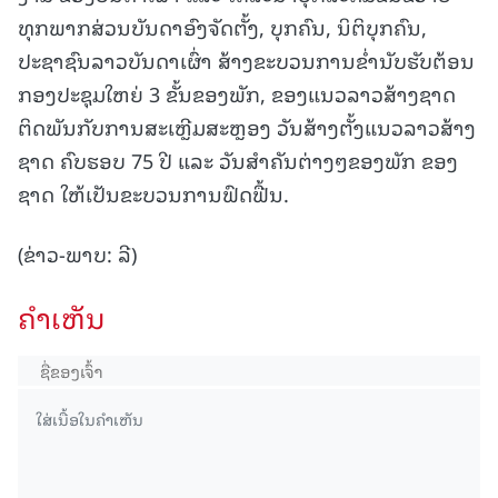
ທຸກພາກສ່ວນບັນດາອົງຈັດຕັ້ງ, ບຸກຄົນ, ນິຕິບຸກຄົນ,
ປະຊາຊົນລາວບັນດາເຜົ່າ ສ້າງຂະບວນການຂໍ່ານັບຮັບຕ້ອນ
ກອງປະຊຸມໃຫຍ່ 3 ຂັ້ນຂອງພັກ, ຂອງແນວລາວສ້າງຊາດ
ຕິດພັນກັບການສະເຫຼີມສະຫຼອງ ວັນສ້າງຕັ້ງແນວລາວສ້າງ
ຊາດ ຄົບຮອບ 75 ປີ ແລະ ວັນສໍາຄັນຕ່າງໆຂອງພັກ ຂອງ
ຊາດ ໃຫ້ເປັນຂະບວນການຟົດຟື້ນ.
(ຂ່າວ-ພາບ: ລີ)
ຄໍາເຫັນ