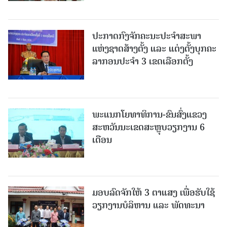
ປະກາດກົງຈັກຄະນະປະຈໍາສະພາ
ແຫ່ງຊາດສ້າງຕັ້ງ ແລະ ແຕ່ງຕັ້ງບຸກຄະ
ລາກອນປະຈໍາ 3 ເຂດເລືອກຕັ້ງ
ພະແນກໂຍທາທິການ-ຂົນສົ່ງແຂວງ
ສະຫວັນນະເຂດສະຫຼຸບວຽກງານ 6
ເດືອນ
ມອບລົດຈັກໃຫ້ 3 ຕາແສງ ເພື່ອຮັບໃຊ້
ວຽກງານບໍລິຫານ ແລະ ພັດທະນາ