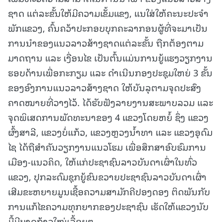
ຊາດ ແຕ່ລະຂັ້ນໃຫ້ມີຄວາມເຂັ້ມແຂງ, ແນໃສ່ໃຫ້ຄະນະປະຈໍາ
ພັກແຂວງ, ຄົ້ນຄວ້າປະກອບບຸກຄະລາກອນຜູ້ທີ່ຈະມາເປັນ
ການນໍາຂອງແນວລາວສ້າງຊາດແຕ່ລະຂັ້ນ ຖືກຕ້ອງຕາມ
ມາດຖານ ແລະ ເງື່ອນໄຂ ເປັນຕົ້ນແມ່ນການຍູ້ແຮງວຽກງານ
ຮອບດ້ານເພື່ອກະກຽມ ແລະ ດໍາເນີນກອງປະຊຸມໃຫຍ່ 3 ຂັ້ນ
ຂອງອົງການແນວລາວສ້າງຊາດ ໃຫ້ບັນລຸຕາມຈຸດປະສົງ
ຄາດໝາຍທີ່ວາງໄວ້. ໄດ້ຮັບຟັງລາຍງານສະພາບລວມ ແລະ
ຈຸດພິເສດການພັດທະນາຂອງ 4 ແຂວງໂດຍຫຍໍ້ ຊຶ່ງ ແຂວງ
ຜົ້ງສາລີ, ແຂວງບໍ່ແກ້ວ, ແຂວງຫຼວງນໍ້າທາ ແລະ ແຂວງອຸດົມ
ໄຊ ໄດ້ຖືສໍາຄັນວຽກງານແນວໂຮມ ເພື່ອສຶກສາອົບຮົມການ
ເມືອງ-ແນວຄິດ, ໃຫ້ແກ່ປະຊາຊົນລາວບັນດາເຜົ່າໃນທົ່ວ
ແຂວງ, ປຸກລະດົມຊຸກຍູ້ຂົນຂວາຍປະຊາຊົນລາວບັນດາເຜົ່າ
ເສີມຂະຫຍາຍມູນເຊື້ອຄວາມສາມັກຄີປອງດອງ ຕິດພັນກັບ
ການແກ້ໄຂຄວາມທຸກຍາກຂອງປະຊາຊົນ ເຮັດໃຫ້ແຂວງນັບ
ມື້ມີບາດກ້າວໃໝ່ເລື້ອຍໆ.