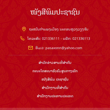
ໜັງສືພິມປະຊາຊົນ
ຖະໜົນກຳແພງເມືອງ ນະຄອນຫຼວງວຽງຈັນ
ໂທລະສັບ: 021336111 - ແຟັກ: 021336113
ອີເມວ:
pasaxonn@yahoo.com
ສຳ​ນັກ​ຂ່າວ​ສານ​ທີ່​ສຳ​ຄັນ​
ຄະນະໂຄສະນາອົບຮົມ​ສູນ​ກາງ​ພັກ
ໜັງສືພິມ ປະ​ຊາ​ຊົນ
ສຳ​ນັກ​ງານ​ທີ່​ສຳ​ຄັນ
ສຳ​ນັກ​ງານ​ປະ​ທານ​ປະ​ເທດ