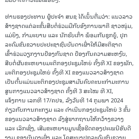
ທ່ານຮອງປະທານ ຜູ້ປະຈໍາ ສນຊ ໄດ້ເນັ້ນຕື່ມວ່າ: ແນວລາວ
ສ້າງຊາດແຕ່ລະຂັ້ນສືບຕໍ່ຮ່ວມມືກັບອົງການພາຄີ ຊາວໜຸ່ມ,
ແມ່ຍິງ, ກຳມະບານ ແລະ ນັກຮົບເກົ່າ ພ້ອມກັນຊຸກຍູ້, ປຸກ
ລະດົມຂົນຂວາຍປະປະຊາຊົນບັນດາເຜົ່າໃຫ້ມີສະຕິຊາດ
ເຂົ້າຮ່ວມວຽກງານປ້ອງກັນຊາດ ປ້ອງກັນຄວາມສະຫງົບ,
ສືບຕໍ່ຜັນຂະຫຍາຍມະຕິກອງປະຊຸມໃຫຍ່ ຄັ້ງທີ XI ຂອງພັກ,
ມະຕິກອງປະຊຸມໃຫຍ່ ຄັ້ງທີ XI ຂອງແນວລາວສ້າງຊາດ
ເປັນຕົ້ນແມ່ນມະຕິກອງປະຊຸມສາມັນຄົບຄະນະກໍາມະການ
ສູນກາງແນວລາວສ້າງຊາດ ຄັ້ງທີ 3 ສະໄໝ ທີ XI,
ແຈ້ງການ ເລກທີ 17/ຄປຈ, ລົງວັນທີ 14 ກຸມພາ 2024
ກ່ຽວກັບການກະກຽມ ແລະ ດໍາເນີນກອງປະຊຸມໃຫຍ່ 3 ຂັ້ນ
ຂອງແນວລາວສ້າງຊາດ ລົງສູ່ຮາກຖານໃຫ້ກວ້າງຂວາງ
ແລະ ເລິກເຊິ່ງ, ເສີມຂະຫຍາຍມູນເຊື້ອຮີດຄອງປະເພນີອັນດີ
ງາມ ຂອງບັນດາເຜົ່າ ແລະ ໂຄສະນາປຸກລະດົມຂົນຂວາຍ