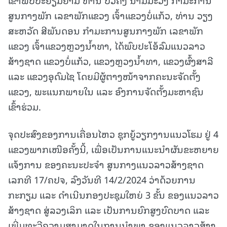
ສູນກາງພັກ ເລຂາພັກແຂວງ ເຈົ້າແຂວງບໍ່ແກ້ວ, ທ່ານ ວຽງ
ສະຫວັດ ສີພັນດອນ ກໍາມະການສູນກາງພັກ ເລຂາພັກ
ແຂວງ ເຈົ້າແຂວງຫຼວງນໍ້າທາ, ໄດ້ພົບປະໂອ້ລົມແນວລາວ
ສ້າງຊາດ ແຂວງບໍ່ແກ້ວ, ແຂວງຫຼວງນໍ້າທາ, ແຂວງຜົ້ງສາລີ
ແລະ ແຂວງອຸດົມໄຊ ໂດຍມີຜູ້ຕາງໜ້າຈາກຄະນະຈັດຕັ້ງ
ແຂວງ, ພະແນກພາຍໃນ ແລະ ອົງການຈັດຕັ້ງມະຫາຊົນ
ເຂົ້າຮ່ວມ.
ຈຸດປະສົງຂອງການເຄື່ອນໄຫວ ຊຸກຍູ້ວຽກງານແນວໂຮມ ຢູ່ 4
ແຂວງພາກເໜືອຄັ້ງນີ້, ເພື່ອເປັນການແນະນໍາຜັນຂະຫຍາຍ
ແຈ້ງການ ຂອງຄະນະປະຈໍາ ສູນກາງແນວລາວສ້າງຊາດ
ເລກທີ 17/ຄປຈ, ລົງວັນທີ 14/2/2024 ວ່າດ້ວຍການ
ກະກຽມ ແລະ ດໍາເນີນກອງປະຊຸມໃຫຍ່ 3 ຂັ້ນ ຂອງແນວລາວ
ສ້າງຊາດ ສູ່ລວງເລິກ ແລະ ເປັນການຍົກສູງບົດບາດ ແລະ
ເພີ່ມທະວີຄວາມສາມາດໃນການນໍາພາ ຂອງແນວລາວສ້າງ