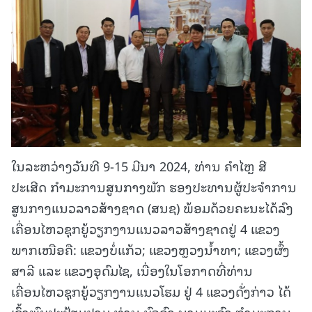
ໃນລະຫວ່າງວັນທີ 9-15 ມີນາ 2024, ທ່ານ ຄໍາໄຫຼ ສີ
ປະເສີດ ກໍາມະການສູນກາງພັກ ຮອງປະທານຜູ້ປະຈໍາການ
ສູນກາງແນວລາວສ້າງຊາດ (ສນຊ) ພ້ອມດ້ວຍຄະນະໄດ້ລົງ
ເຄື່ອນໄຫວຊຸກຍູ້ວຽກງານແນວລາວສ້າງຊາດຢູ່ 4 ແຂວງ
ພາກເໜືອຄື: ແຂວງບໍ່ແກ້ວ; ແຂວງຫຼວງນໍ້າທາ; ແຂວງຜົ້ງ
ສາລີ ແລະ ແຂວງອຸດົມໄຊ, ເນື່ອງໃນໂອກາດທີ່ທ່ານ
ເຄື່ອນໄຫວຊຸກຍູ້ວຽກງານແນວໂຮມ ຢູ່ 4 ແຂວງດັ່ງກ່າວ ໄດ້
ເຂົ້າພົບປະຢ້ຽມຢາມ ທ່ານ ບົວຄົງ ນາມມະວົງ ກໍາມະການ